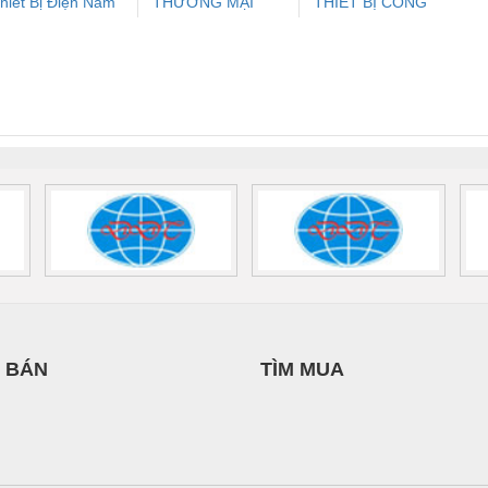
hiết Bị Điện Nam
THƯƠNG MẠI
THIẾT BỊ CÔNG
ưu Điện AC
Mô-đun Ắc Quy UPS
Rơ Le An Toàn
Bộ g
uốc Thịnh
THIÊN ÂN VIỆT
NGHIỆP NIHON
 Suất Cao
Phoenix Contact
Phoenix Contact
NAM
SETSUBI VIỆT
nix Contact
QUINT-HP-
2981059 – PSR-
TRAN
NAM
INT-HP-
BAT/PB/48DC/7.0AH/PT
SCP-
1K5 H
0AC/2.5KVA/PT
- 1133819
24UC/ESL4/3X1/1X2/B
 1136815
 BÁN
TÌM MUA