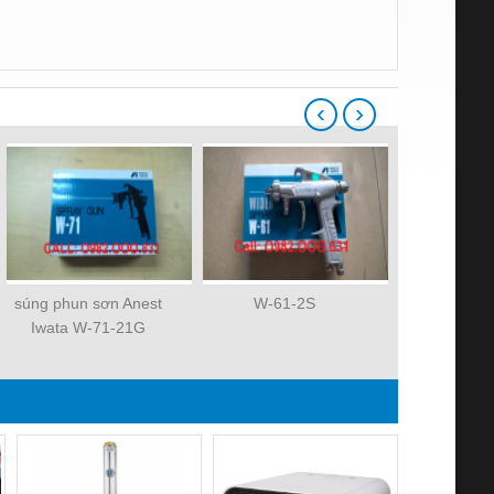
‹
›
súng phun sơn Anest
W-61-2S
súng phun s
Iwata W-71-21G
Iwata W-