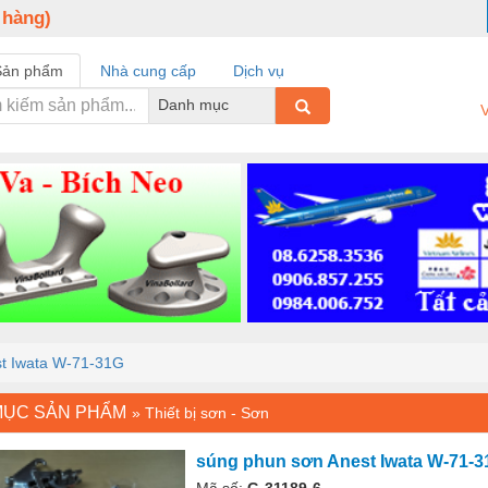
 hàng)
Sản phẩm
Nhà cung cấp
Dịch vụ
Danh mục
V
st Iwata W-71-31G
MỤC SẢN PHẨM
»
Thiết bị sơn - Sơn
súng phun sơn Anest Iwata W-71-
Mã số:
G-31189-6