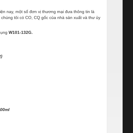
iện nay, một số đơn vị thương mại đưa thông tin là
ek, chúng tôi có CO, CQ gốc của nhà sản xuất và thư ủy
 dụng
W101-132G.
t)
00
ml