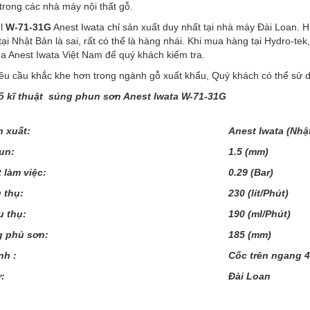
 trong các nhà máy nội thất gỗ.
el
W-71-31G
Anest Iwata chỉ sản xuất duy nhất tại nhà máy Đài Loan. H
tại Nhật Bản là sai, rất có thể là hàng nhái. Khi mua hàng tại Hydro-t
a Anest Iwata Việt Nam để quý khách kiểm tra.
yêu cầu khắc khe hơn trong ngành gỗ xuất khẩu, Quý khách có thể sử
 kĩ thuật súng phun sơn Anest Iwata W-7
1
-
31G
n xuất:
Anest Iwata (Nhậ
un:
1.5 (mm)
t làm việc:
0.
29
(Bar)
u thụ:
230
(lít/Phút)
u thụ:
190
(ml/Phút)
g phủ sơn:
185
(mm)
nh :
Cốc trên ngang 4
ứ:
Đài Loan