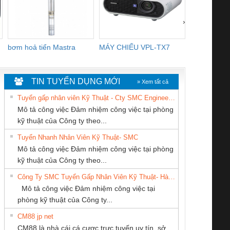
›
bơm hoả tiển Mastra
MÁY CHIẾU VPL-TX7
BOM DINH
WHITE
TIN TUYỂN DỤNG MỚI
» Xem tất cả
Tuyển gấp nhân viên Kỹ Thuật - Cty SMC Engineering
Mô tả công việc Đảm nhiệm công việc tại phòng
kỹ thuật của Công ty theo...
Tuyển Nhanh Nhân Viên Kỹ Thuật- SMC
CÔNG TY CP TỰ
CÔNG TY CỔ
Công ty TNHH
 Le An Toàn
Bộ giám sát chuỗi
Bộ giám sát dòng
Bộ ng
Mô tả công việc Đảm nhiệm công việc tại phòng
ĐỘNG TIẾN
PHẦN DÂY VÀ
Thương Mại SX
enix Contact
tấm pin
điện chuỗi
ray W
kỹ thuật của Công ty theo...
HƯNG
CÁP ĐIỆN
Ba Miền
6960 – PSR-
TRANSCLINIC 16I+
TRANSCLINIC 16I+
BAS 
Công Ty SMC Tuyển Gấp Nhân Viên Kỹ Thuật- Hà Nội
THƯỢNG ĐÌNH
SCP-
1K5 L (2433950000)
(2008130000)
(28
Mô tả công việc Đảm nhiệm công việc tại
/FSP/2X1/1X2
phòng kỹ thuật của Công ty...
CM88 jp net
CÔNG TY TNHH
CÔNG TY CỔ
Cty TNHH TM QC
CM88 là nhà cái cá cược trực tuyến uy tín, sở