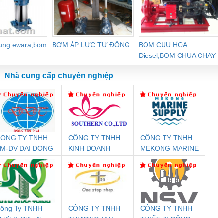
dung ewara,bom
BƠM ÁP LỰC TỰ ĐỘNG
BOM CUU HOA
Diesel,BOM CHUA CHAY
Nhà cung cấp chuyên nghiệp
ONG TY TNHH
CÔNG TY TNHH
CÔNG TY TNHH
Đệm An Toàn
Rơ Le An Toàn
Bộ Lặp Tín Hiệu
Rơ
M-DV DAI DONG
KINH DOANH
MEKONG MARINE
nix Contact
Phoenix Contact
PROFIBUS Phoenix
Pho
THANH
DỊCH VỤ XNK
SUPPLY
PC20-1NO-
PSR-SCP-
Contact PSI-REP-
298
PHƯƠNG NAM
24DC-SP -
24UC/ESL4/3X1/1X2/B
PROFIBUS/12MB -
700578
- 2981059
2708863
24DC
ông Ty TNHH
CÔNG TY TNHH
CÔNG TY TNHH