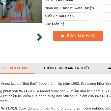
Nhãn hiệu:
Anest Iwata (Nhật)
Xuất xứ:
Đài Loan
Giá:
Liên hệ
EMAIL MUA HÀNG
ẾT VỀ SẢN PHẨM
THÔNG TIN DOANH NGHIỆP
SẢ
Anest Iwata (Nhật Bản) được thành lập năm 1962, là thương hiệu hàng
ng phun sơn
W-71-31G
là Model được sản xuất lần đầu tiên năm 1971 b
 vì rất nhiều ưu điểm của dòng súng này.Những ưu điểm của
W-71-31
á mềm,…
n
W-71-31G
được dùng phổ biến trong ứng dụng sơn công nghiệp, ôtô