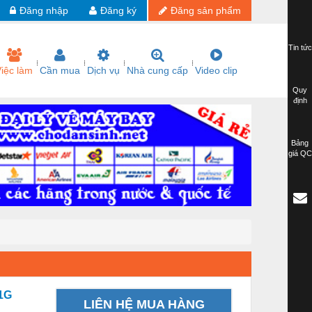
Đăng nhập
Đăng ký
Đăng sản phẩm
Tin tức
iệc làm
Cần mua
Dịch vụ
Nhà cung cấp
Video clip
Quy
định
Bảng
giá QC
31G
LIÊN HỆ MUA HÀNG