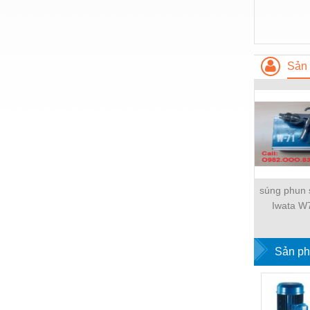
Nước-Vật tư thiết bị
Phốt cơ khí
Sản 
Sắt, thép, inox các loại
Thí nghiệm-Trang thiết bị
Thiết bị chiếu sáng
Thiết bị chống sét
Thiết bị an ninh
súng phun 
Thiết bị công nghiệp
Iwata W
Thiết bị công trình
Thiết bị điện
Sản ph
Thiết bị giáo dục
Thiết bị khác