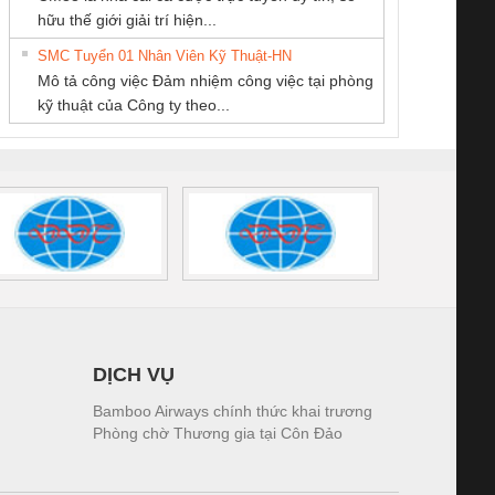
THƯƠNG MẠI
PHẦN TỰ ĐỘNG
Ba Miền
iám sát chuỗi
Bộ chỉnh lưu nguồn
Nẹp nhôm chống
Bộ c
hữu thế giới giải trí hiện...
DỊCH VỤ KỸ
TIẾN HƯNG
tấm pin
điện TRANSCLINIC
trơn Đà Nẵng
giám 
THUẬT ĐIỆN CƠ
SMC Tuyển 01 Nhân Viên Kỹ Thuật-HN
SCLINIC 16I+
BKE 1K5.4
Sola
GIA HƯNG PHÁT
Mô tả công việc Đảm nhiệm công việc tại phòng
 (2502520000)
(7791400879)2. Giá
TRAN
kỹ thuật của Công ty theo...
1K5.4
DỊCH VỤ
Bamboo Airways chính thức khai trương
Phòng chờ Thương gia tại Côn Đảo