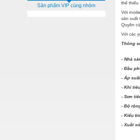
thể thiếu
Sản phẩm VIP cùng nhóm
Dịch vụ - Thi công
Với mod
Điện công nghiệp
sản xuất 
Quyền củ
Điện gia dụng
Với các 
Điện Lạnh
Thông số
Đóng tàu Thiết bị
- Nhà sả
Đúc chính xác Thiết bị
- Đầu ph
Dụng cụ cầm tay
- Áp suấ
Dụng cụ cắt gọt
- Khí tiê
Dụng cụ điện
- Sơn tiê
- Độ rộn
Dụng cụ đo
- Kiểu bì
Gỗ - Trang thiết bị
- Xuất x
Hàn cắt - Thiết bị