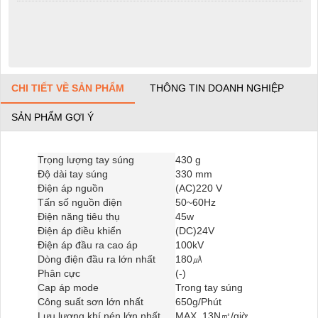
CHI TIẾT VỀ SẢN PHẨM
THÔNG TIN DOANH NGHIỆP
SẢN PHẨM GỢI Ý
Trọng lượng tay súng
430 g
Độ dài tay súng
330 mm
Điện áp nguồn
(AC)220 V
Tấn số nguồn điện
50~60Hz
Điện năng tiêu thụ
45w
Điện áp điều khiển
(DC)24V
Điện áp đầu ra cao áp
100kV
Dòng điện đầu ra lớn nhất
180㎂
Phân cực
(-)
Cap áp mode
Trong tay súng
Công suất sơn lớn nhất
650g/Phút
Lưu lượng khí nén lớn nhất
MAX. 13N㎥/giờ