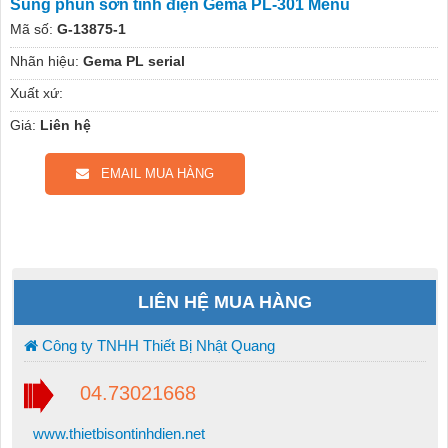
Súng phun sơn tĩnh điện Gema PL-301 Menu
Mã số:
G-13875-1
Nhãn hiệu:
Gema PL serial
Xuất xứ:
Giá:
Liên hệ
EMAIL MUA HÀNG
LIÊN HỆ MUA HÀNG
Công ty TNHH Thiết Bị Nhật Quang
04.73021668
www.thietbisontinhdien.net