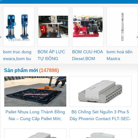
‹
›
bom truc dung
BƠM ÁP LỰC
BOM CUU HOA
bơm hoả tiển
ewara,bom bu
TỰ ĐỘNG
Diesel,BOM
Mastra
ewara
CHUA CHAY
Sản phẩm mới
(147896)
Pallet Nhựa Long Thành Đồng
Bộ Chống Sét Nguồn 3 Pha 5
Nai – Cung Cấp Pallet Mới,
Dây Phoenix Contact FLT-SEC-
C
Pallet Cũ Giá Tốt
P-T1-3S-264/50-FM - 2909589