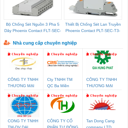
Bộ Chống Sét Nguồn 3 Pha 5
Thiết Bị Chống Sét Lan Truyền
B
Dây Phoenix Contact FLT-SEC-
Phoenix Contact PLT-SEC-T3-
P-T1-3S-440/35-FM - 2908264
230-FM-PT - 2907928
Nhà cung cấp chuyên nghiệp
CÔNG TY TNHH
Cty TNHH TM
CÔNG TY TNHH
THƯƠNG MẠI
QC Ba Miền
THƯƠNG MẠI
THIÊN ÂN VIỆT
DỊCH VỤ KỸ
NAM
THUẬT ĐIỆN CƠ
GIA HƯNG
PHÁT
CONG TY TNHH
CÔNG TY CỔ
Tan Dong Cang
TM-DV DAI
PHẦN TỰ ĐỘNG
company LTD