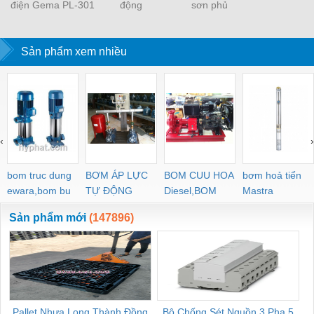
điện Gema PL-301
động
sơn phủ
Menu
Sản phẩm xem nhiều
‹
›
bom truc dung
BƠM ÁP LỰC
BOM CUU HOA
bơm hoả tiển
ewara,bom bu
TỰ ĐỘNG
Diesel,BOM
Mastra
ewara
CHUA CHAY
Sản phẩm mới
(147896)
Pallet Nhựa Long Thành Đồng
Bộ Chống Sét Nguồn 3 Pha 5