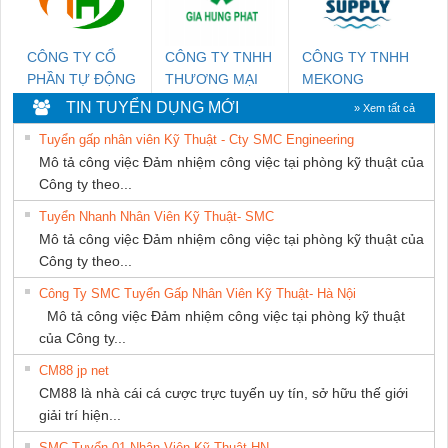
CÔNG TY CỔ
CÔNG TY TNHH
CÔNG TY TNHH
PHẦN TỰ ĐỘNG
THƯƠNG MẠI
MEKONG
TIẾN HƯNG
DỊCH VỤ KỸ
MARINE
TIN TUYỂN DỤNG MỚI
» Xem tất cả
THUẬT ĐIỆN CƠ
SUPPLY
Tuyển gấp nhân viên Kỹ Thuật - Cty SMC Engineering
GIA HƯNG
Mô tả công việc Đảm nhiệm công việc tại phòng kỹ thuật của
PHÁT
Công ty theo...
Tuyển Nhanh Nhân Viên Kỹ Thuật- SMC
Mô tả công việc Đảm nhiệm công việc tại phòng kỹ thuật của
Công ty theo...
Công Ty SMC Tuyển Gấp Nhân Viên Kỹ Thuật- Hà Nội
Mô tả công việc Đảm nhiệm công việc tại phòng kỹ thuật
của Công ty...
CM88 jp net
CM88 là nhà cái cá cược trực tuyến uy tín, sở hữu thế giới
giải trí hiện...
SMC Tuyển 01 Nhân Viên Kỹ Thuật-HN