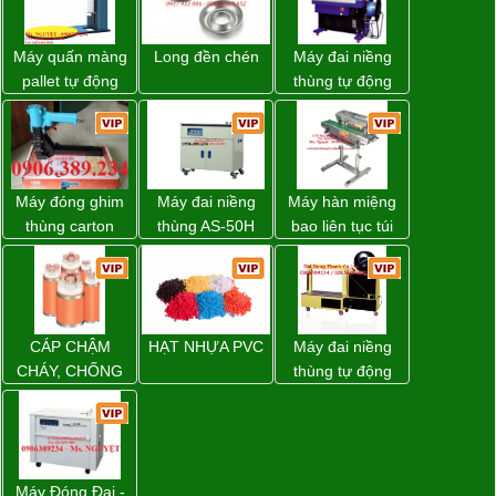
Máy quấn màng
Long đền chén
Máy đai niềng
pallet tự động
thùng tự động
WP-55 chính
DBA-200 giá tốt
hãng Wellpack
giá tốt
Máy đóng ghim
Máy đai niềng
Máy hàn miệng
thùng carton
thùng AS-50H
bao liên tục túi
dùng khí nén giá
Wellpack
nằm nghiêng.
tốt
CÁP CHẬM
HẠT NHỰA PVC
Máy đai niềng
CHÁY, CHỐNG
thùng tự động
CHÁY
DBA-80A Đài
Loan giá rẻ
Máy Đóng Đai -