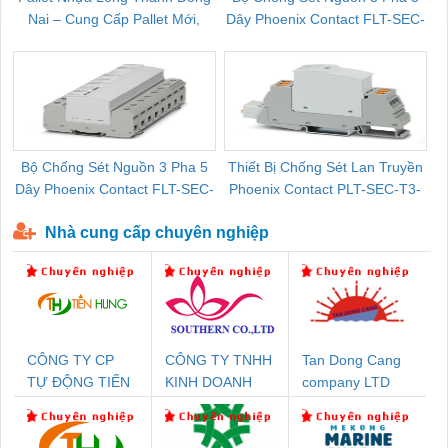
Nai – Cung Cấp Pallet Mới,
Dây Phoenix Contact FLT-SEC-
C
Pallet Cũ Giá Tốt
P-T1-3S-264/50-FM - 2909589
Bộ Chống Sét Nguồn 3 Pha 5
Thiết Bị Chống Sét Lan Truyền
B
Dây Phoenix Contact FLT-SEC-
Phoenix Contact PLT-SEC-T3-
P-T1-3S-440/35-FM - 2908264
230-FM-PT - 2907928
Nhà cung cấp chuyên nghiệp
CÔNG TY CP
CÔNG TY TNHH
Tan Dong Cang
TỰ ĐỘNG TIẾN
KINH DOANH
company LTD
HƯNG
DỊCH VỤ XNK
PHƯƠNG NAM