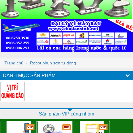
Trang chủ
Robot phun sơn tự động
DANH MỤC SẢN PHẨM
Sản phẩm VIP cùng nhóm