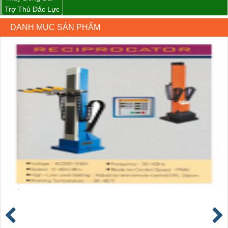
Trợ Thủ Đắc Lực
Cho Mọi Doanh
DANH MỤC SẢN PHẨM
Nghiệp Trong
Khâu Đóng Gói