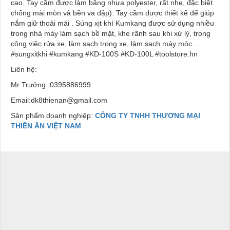
cao. Tay cầm được làm bằng nhựa polyester, rất nhẹ, đặc biệt
chống mài mòn và bền va đập). Tay cầm được thiết kế để giúp
nắm giữ thoải mái . Súng xịt khí Kumkang được sử dụng nhiều
trong nhà máy làm sạch bề mặt, khe rãnh sau khi xử lý, trong
công việc rửa xe, làm sạch trong xe, làm sạch máy móc...
#sungxitkhi #kumkang #KD-100S #KD-100L #toolstore.hn
Liên hệ:
Mr Trưởng :0395886999
Email:dk8thienan@gmail.com
Sản phẩm doanh nghiệp:
CÔNG TY TNHH THƯƠNG MẠI
THIÊN ÂN VIỆT NAM