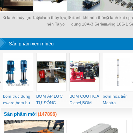
Xi lanh thủy lực Taiyo
Xi lanh thủy lực, khí
Xi lanh khí nén thông
Xi lanh khí sp
nén Taiyo
dụng 10A-3 Series
saving 10S-1 Se
Sản phẩm xem nhiều
‹
›
bom truc dung
BƠM ÁP LỰC
BOM CUU HOA
bơm hoả tiển
ewara,bom bu
TỰ ĐỘNG
Diesel,BOM
Mastra
ewara
CHUA CHAY
Sản phẩm mới
(147896)