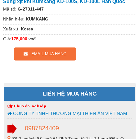
Súng xịt khí Kumkang KD-100S, KD-100L Hàn Quốc
Mã số:
G-27311-447
Nhãn hiệu:
KUMKANG
Xuất xứ:
Korea
Giá:
175,000
vnđ
EMAIL MUA HÀNG
LIÊN HỆ MUA HÀNG
CÔNG TY TNHH THƯƠNG MẠI THIÊN ÂN VIỆT NAM
0987824409
Số 2, ngách 83, ngõ 61 Phố Trạm, tổ 14, P. Long Biên, Q.