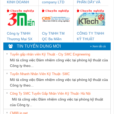
KINH DOANH
company LTD
PHẦN DÂY VÀ
DỊCH VỤ XNK
CÁP ĐIỆN
PHƯƠNG NAM
THƯỢNG ĐÌNH
Công ty TNHH
Cty TNHH TM
CÔNG TY TNHH
Thương Mại SX
QC Ba Miền
KỸ THUẬT
Ba Miền
KTECH VIỆT
TIN TUYỂN DỤNG MỚI
» Xem tất cả
NAM
Tuyển gấp nhân viên Kỹ Thuật - Cty SMC Engineering
Mô tả công việc Đảm nhiệm công việc tại phòng kỹ thuật của
Công ty theo...
Tuyển Nhanh Nhân Viên Kỹ Thuật- SMC
Mô tả công việc Đảm nhiệm công việc tại phòng kỹ thuật của
Công ty theo...
Công Ty SMC Tuyển Gấp Nhân Viên Kỹ Thuật- Hà Nội
Mô tả công việc Đảm nhiệm công việc tại phòng kỹ thuật
của Công ty...
CM88 jp net