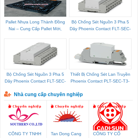
Pallet Nhựa Long Thành Đồng
Bộ Chống Sét Nguồn 3 Pha 5
Nai – Cung Cấp Pallet Mới,
Dây Phoenix Contact FLT-SEC-
C
Pallet Cũ Giá Tốt
P-T1-3S-264/50-FM - 2909589
Bộ Chống Sét Nguồn 3 Pha 5
Thiết Bị Chống Sét Lan Truyền
B
Dây Phoenix Contact FLT-SEC-
Phoenix Contact PLT-SEC-T3-
P-T1-3S-440/35-FM - 2908264
230-FM-PT - 2907928
Nhà cung cấp chuyên nghiệp
CÔNG TY TNHH
Tan Dong Cang
CÔNG TY CỔ