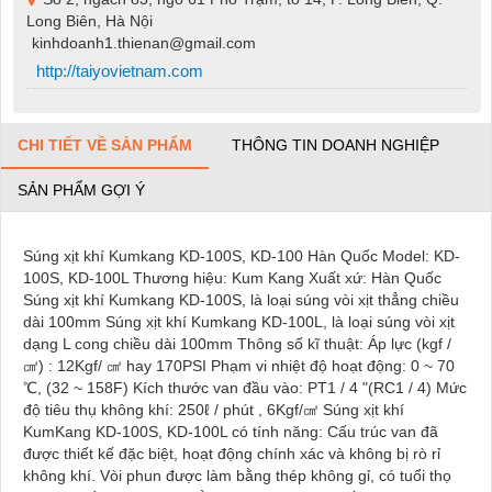
Long Biên, Hà Nội
kinhdoanh1.thienan@gmail.com
http://taiyovietnam.com
CHI TIẾT VỀ SẢN PHẨM
THÔNG TIN DOANH NGHIỆP
SẢN PHẨM GỢI Ý
Súng xịt khí Kumkang KD-100S, KD-100 Hàn Quốc Model: KD-
100S, KD-100L Thương hiệu: Kum Kang Xuất xứ: Hàn Quốc
Súng xịt khí Kumkang KD-100S, là loại súng vòi xịt thẳng chiều
dài 100mm Súng xịt khí Kumkang KD-100L, là loại súng vòi xịt
dạng L cong chiều dài 100mm Thông số kĩ thuật: Áp lực (kgf /
㎠) : 12Kgf/ ㎠ hay 170PSI Phạm vi nhiệt độ hoạt động: 0 ~ 70
℃, (32 ~ 158F) Kích thước van đầu vào: PT1 / 4 "(RC1 / 4) Mức
độ tiêu thụ không khí: 250ℓ / phút , 6Kgf/㎠ Súng xịt khí
KumKang KD-100S, KD-100L có tính năng: Cấu trúc van đã
được thiết kế đặc biệt, hoạt động chính xác và không bị rò rỉ
không khí. Vòi phun được làm bằng thép không gỉ, có tuổi thọ