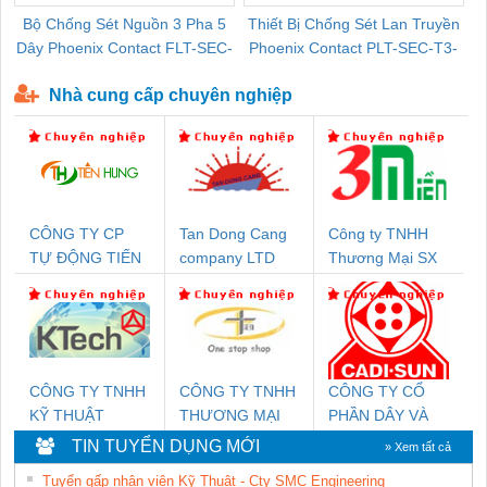
Bộ Chống Sét Nguồn 3 Pha 5
Thiết Bị Chống Sét Lan Truyền
B
Dây Phoenix Contact FLT-SEC-
Phoenix Contact PLT-SEC-T3-
P-T1-3S-440/35-FM - 2908264
230-FM-PT - 2907928
Nhà cung cấp chuyên nghiệp
CÔNG TY CP
Tan Dong Cang
Công ty TNHH
TỰ ĐỘNG TIẾN
company LTD
Thương Mại SX
HƯNG
Ba Miền
CÔNG TY TNHH
CÔNG TY TNHH
CÔNG TY CỔ
KỸ THUẬT
THƯƠNG MẠI
PHẦN DÂY VÀ
KTECH VIỆT
THIÊN ÂN VIỆT
CÁP ĐIỆN
TIN TUYỂN DỤNG MỚI
» Xem tất cả
NAM
NAM
THƯỢNG ĐÌNH
Tuyển gấp nhân viên Kỹ Thuật - Cty SMC Engineering