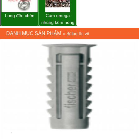
Long đền chén
Cùm omega
nhúng kẽm nóng
DANH MỤC SẢN PHẨM
»
Bùlon ốc vít