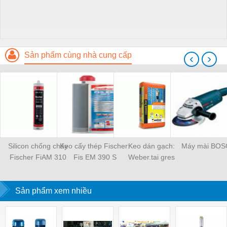
Sản phẩm cùng nhà cung cấp
‹
›
Silicon chống cháy
Keo cấy thép Fischer:
Keo dán gạch:
Máy mài BO
Fischer FiAM 310
Fis EM 390 S
Weber.tai gres
Sản phẩm xem nhiều