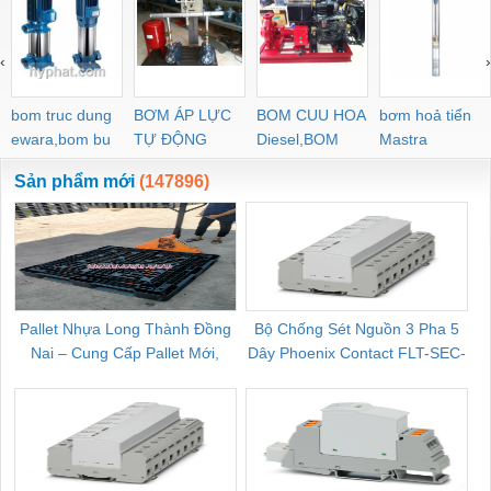
‹
›
bom truc dung
BƠM ÁP LỰC
BOM CUU HOA
bơm hoả tiển
ewara,bom bu
TỰ ĐỘNG
Diesel,BOM
Mastra
ewara
CHUA CHAY
Sản phẩm mới
(147896)
Pallet Nhựa Long Thành Đồng
Bộ Chống Sét Nguồn 3 Pha 5
Nai – Cung Cấp Pallet Mới,
Dây Phoenix Contact FLT-SEC-
C
Pallet Cũ Giá Tốt
P-T1-3S-264/50-FM - 2909589