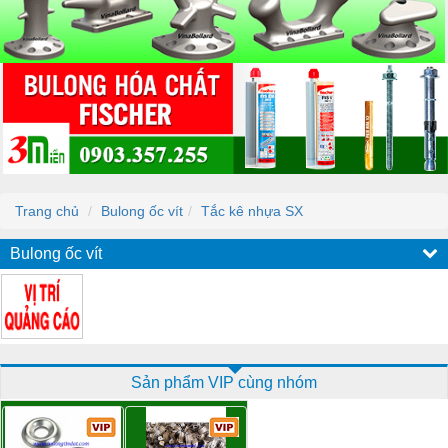
Trang chủ
Bulong ốc vít
Tắc kê nhựa SX
Bulong ốc vít
Sản phẩm VIP cùng nhóm