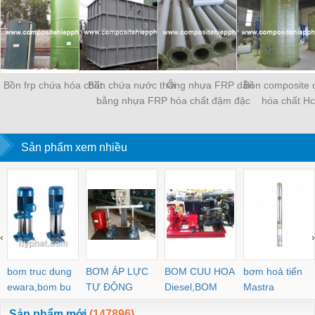
Bồn frp chứa hóa chất
Bồn chứa nước thải
Ống nhựa FRP dẫn
Bồn composite 
bằng nhựa FRP
hóa chất đậm đặc
hóa chất Hc
Sản phẩm xem nhiều
‹
›
bom truc dung
BƠM ÁP LỰC
BOM CUU HOA
bơm hoả tiển
ewara,bom bu
TỰ ĐỘNG
Diesel,BOM
Mastra
ewara
CHUA CHAY
Sản phẩm mới
(147896)