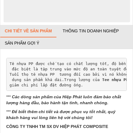
CHI TIẾT VỀ SẢN PHẨM
THÔNG TIN DOANH NGHIỆP
SẢN PHẨM GỢI Ý
Tê nhựa PP được chế tạo có chất lượng tốt, độ bền ca
 đặc biệt là tập trung 
vào mức độ an toàn tuyệt đối 
Tuổi thọ tê nhựa PP  tương đối cao bởi vì nó không 
b
 dụng sản phẩm khá dài.Trọng lượng của
 Tee nhựa PP
  
giảm chi phí lắp đặt đường ống.
***
Các dòng sản phẩm của Hiệp Phát luôn đảm bảo chất
lượng hàng đầu, bảo hành tận tình, nhanh chóng.
***
Để biết thêm chi tiết và được phục vụ tốt nhất, quý
khách hàng vui lòng liên hệ với chúng tôi!
CÔNG TY TNHH TM SX DV HIỆP PHÁT COMPOSITE