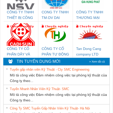
CÔNG TY TNHH
CONG TY TNHH
CÔNG TY TNHH
THIẾT BỊ CÔNG
TM-DV DAI
THƯƠNG MẠI
NGHIỆP NIHON
DONG THANH
DỊCH VỤ KỸ
SETSUBI VIỆT
THUẬT ĐIỆN CƠ
NAM
GIA HƯNG
PHÁT
CÔNG TY CỔ
CÔNG TY CỔ
Tan Dong Cang
PHẦN DÂY VÀ
PHẦN TỰ ĐỘNG
company LTD
CÁP ĐIỆN
TIẾN HƯNG
TIN TUYỂN DỤNG MỚI
» Xem tất cả
THƯỢNG ĐÌNH
Tuyển gấp nhân viên Kỹ Thuật - Cty SMC Engineering
Mô tả công việc Đảm nhiệm công việc tại phòng kỹ thuật của
Công ty theo...
Tuyển Nhanh Nhân Viên Kỹ Thuật- SMC
Mô tả công việc Đảm nhiệm công việc tại phòng kỹ thuật của
Công ty theo...
Công Ty SMC Tuyển Gấp Nhân Viên Kỹ Thuật- Hà Nội