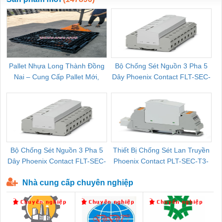
Pallet Nhựa Long Thành Đồng
Bộ Chống Sét Nguồn 3 Pha 5
Nai – Cung Cấp Pallet Mới,
Dây Phoenix Contact FLT-SEC-
C
Pallet Cũ Giá Tốt
P-T1-3S-264/50-FM - 2909589
Bộ Chống Sét Nguồn 3 Pha 5
Thiết Bị Chống Sét Lan Truyền
B
Dây Phoenix Contact FLT-SEC-
Phoenix Contact PLT-SEC-T3-
P-T1-3S-440/35-FM - 2908264
230-FM-PT - 2907928
Nhà cung cấp chuyên nghiệp