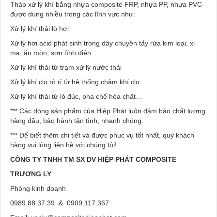
Tháp xử lý khí bằng nhựa composite FRP, nhựa PP, nhựa PVC
được dùng nhiều trong các lĩnh vực như:
Xử lý khí thải lò hơi
Xử lý hơi acid phát sinh trong dây chuyền tẩy rửa kim loại, xi
mạ, ăn mòn, sơn tĩnh điện…
Xử lý khí thải từ trạm xử lý nước thải
Xử lý khí clo rò rỉ từ hệ thống châm khí clo
Xử lý khí thải từ lò đúc, pha chế hóa chất…
*** Các dòng sản phẩm của Hiệp Phát luôn đảm bảo chất lượng
hàng đầu, bảo hành tận tình, nhanh chóng.
*** Để biết thêm chi tiết và được phục vụ tốt nhất, quý khách
hàng vui lòng liên hệ với chúng tôi!
CÔNG TY TNHH TM SX DV HIỆP PHÁT COMPOSITE
TRƯƠNG LY
Phòng kinh doanh
0989.88.37.39 & 0909.117.367