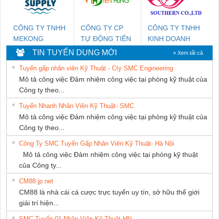
NAM
CÔNG TY TNHH
CÔNG TY CP
CÔNG TY TNHH
MEKONG
TỰ ĐỘNG TIẾN
KINH DOANH
MARINE SUPPLY
HƯNG
DỊCH VỤ XNK
TIN TUYỂN DỤNG MỚI
» Xem tất cả
PHƯƠNG NAM
Tuyển gấp nhân viên Kỹ Thuật - Cty SMC Engineering
Mô tả công việc Đảm nhiệm công việc tại phòng kỹ thuật của
Công ty theo...
Tuyển Nhanh Nhân Viên Kỹ Thuật- SMC
Mô tả công việc Đảm nhiệm công việc tại phòng kỹ thuật của
Công ty theo...
Công Ty SMC Tuyển Gấp Nhân Viên Kỹ Thuật- Hà Nội
Mô tả công việc Đảm nhiệm công việc tại phòng kỹ thuật
của Công ty...
CM88 jp net
CM88 là nhà cái cá cược trực tuyến uy tín, sở hữu thế giới
giải trí hiện...
SMC Tuyển 01 Nhân Viên Kỹ Thuật-HN