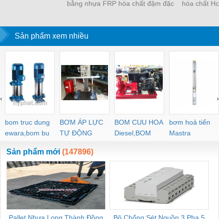
bằng nhựa FRP
hóa chất đậm đặc
hóa chất Hc
Sản phẩm xem nhiều
‹
›
bom truc dung
BƠM ÁP LỰC
BOM CUU HOA
bơm hoả tiển
ewara,bom bu
TỰ ĐỘNG
Diesel,BOM
Mastra
ewara
CHUA CHAY
Sản phẩm mới
(147896)
Pallet Nhựa Long Thành Đồng
Bộ Chống Sét Nguồn 3 Pha 5