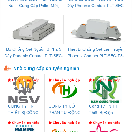
Nai – Cung Cấp Pallet Mới,
Dây Phoenix Contact FLT-SEC-
C
Pallet Cũ Giá Tốt
P-T1-3S-264/50-FM - 2909589
Bộ Chống Sét Nguồn 3 Pha 5
Thiết Bị Chống Sét Lan Truyền
B
Dây Phoenix Contact FLT-SEC-
Phoenix Contact PLT-SEC-T3-
P-T1-3S-440/35-FM - 2908264
230-FM-PT - 2907928
Nhà cung cấp chuyên nghiệp
CÔNG TY TNHH
CÔNG TY CỔ
Công Ty TNHH
THIẾT BỊ CÔNG
PHẦN TỰ ĐỘNG
Thiết Bị Điện
NGHIỆP NIHON
TIẾN HƯNG
Nam Quốc Thịnh
SETSUBI VIỆT