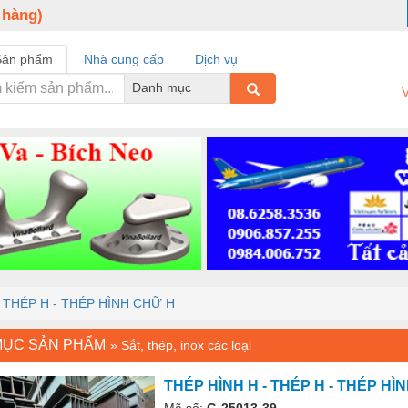
 hàng)
Sản phẩm
Nhà cung cấp
Dịch vụ
Danh mục
V
- THÉP H - THÉP HÌNH CHỮ H
MỤC SẢN PHẨM
»
Sắt, thép, inox các loại
THÉP HÌNH H - THÉP H - THÉP HÌ
Mã số:
G-25013-39