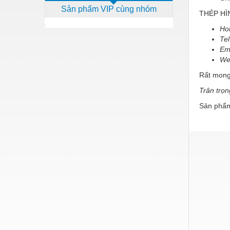
Sản phẩm VIP cùng nhóm
Dịch vụ - Thi công
THÉP HÌ
Hot
Điện công nghiệp
Tel
Điện gia dụng
Em
We
Điện Lạnh
Rất mong
Đóng tàu Thiết bị
Trân trọ
Đúc chính xác Thiết bị
Sản phẩm
Dụng cụ cầm tay
Dụng cụ cắt gọt
Dụng cụ điện
Dụng cụ đo
Gỗ - Trang thiết bị
Hàn cắt - Thiết bị