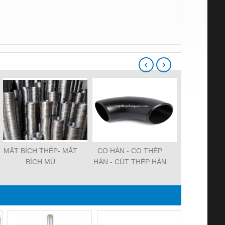
‹
›
MẶT BÍCH THÉP- MẶT
CO HÀN - CO THÉP
ỐNG THÉP
BÍCH MÙ
HÀN - CÚT THÉP HÀN
KẼ