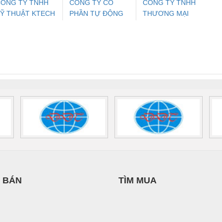
ÔNG TY TNHH
CÔNG TY CỔ
CÔNG TY TNHH
Ỹ THUẬT KTECH
PHẦN TỰ ĐỘNG
THƯƠNG MẠI
ưu Điện AC
Mô-đun Ắc Quy UPS
Rơ Le An Toàn
Bộ g
IỆT NAM
TIẾN HƯNG
THIÊN ÂN VIỆT
 Suất Cao
Phoenix Contact
Phoenix Contact
NAM
nix Contact
QUINT-HP-
2981059 – PSR-
TRAN
INT-HP-
BAT/PB/48DC/7.0AH/PT
SCP-
1K5 H
0AC/2.5KVA/PT
- 1133819
24UC/ESL4/3X1/1X2/B
 1136815
 BÁN
TÌM MUA