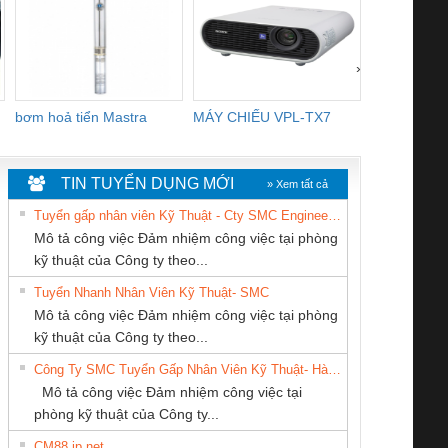
›
bơm hoả tiển Mastra
MÁY CHIẾU VPL-TX7
BOM DINH
WHITE
TIN TUYỂN DỤNG MỚI
» Xem tất cả
Tuyển gấp nhân viên Kỹ Thuật - Cty SMC Engineering
Mô tả công việc Đảm nhiệm công việc tại phòng
kỹ thuật của Công ty theo...
Tuyển Nhanh Nhân Viên Kỹ Thuật- SMC
Cty TNHH TM QC
CÔNG TY TNHH
Công ty TNHH
 Le An Toàn
Bộ giám sát chuỗi
Bộ giám sát dòng
Bộ ng
Mô tả công việc Đảm nhiệm công việc tại phòng
Ba Miền
THIẾT BỊ CÔNG
Thương Mại SX
enix Contact
tấm pin
điện chuỗi
ray W
kỹ thuật của Công ty theo...
NGHIỆP NIHON
Ba Miền
6960 – PSR-
TRANSCLINIC 16I+
TRANSCLINIC 16I+
BAS 
Công Ty SMC Tuyển Gấp Nhân Viên Kỹ Thuật- Hà Nội
SETSUBI VIỆT
SCP-
1K5 L (2433950000)
(2008130000)
(28
Mô tả công việc Đảm nhiệm công việc tại
NAM
/FSP/2X1/1X2
phòng kỹ thuật của Công ty...
CM88 jp net