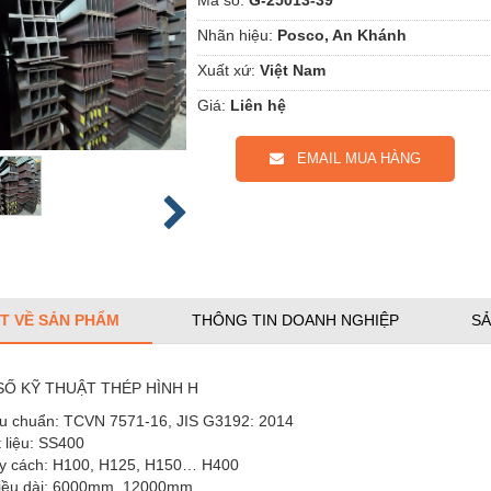
Nhãn hiệu:
Posco, An Khánh
Xuất xứ:
Việt Nam
Giá:
Liên hệ
EMAIL MUA HÀNG
ẾT VỀ SẢN PHẨM
THÔNG TIN DOANH NGHIỆP
SẢ
Ố KỸ THUẬT THÉP HÌNH H
êu chuẩn: TCVN 7571-16, JIS G3192: 2014
 liệu: SS400
y cách: H100, H125, H150… H400
iều dài: 6000mm, 12000mm