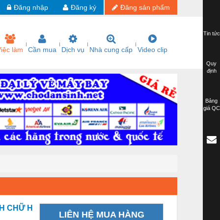
Đăng nhập
Đăng ký
Đăng sản phẩm
Tin tức
iệc làm
Cần mua
Dịch vụ
Nhà cung cấp
Video clip
Quy
định
Bảng
giá QC
NH CHỮ H
LIÊN HỆ MUA HÀNG