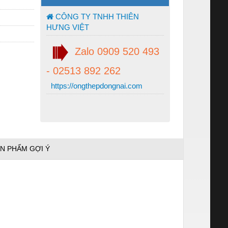
CÔNG TY TNHH THIÊN
HƯNG VIỆT
Zalo 0909 520 493
- 02513 892 262
https://ongthepdongnai.com
N PHẨM GỢI Ý