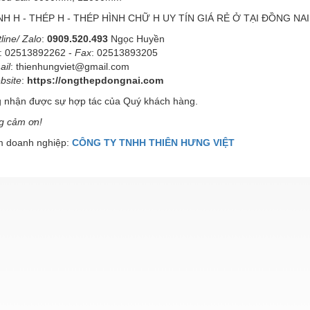
NH H - THÉP H - THÉP HÌNH CHỮ H UY TÍN GIÁ RẺ Ở TẠI ĐỒNG NAI
line/ Zalo
:
0909.520.493
Ngọc Huyền
: 02513892262 -
Fax
: 02513893205
ail
: thienhungviet@gmail.com
bsite
:
https://ongthepdongnai.com
 nhận được sự hợp tác của Quý khách hàng.
ng cảm ơn!
 doanh nghiệp:
CÔNG TY TNHH THIÊN HƯNG VIỆT