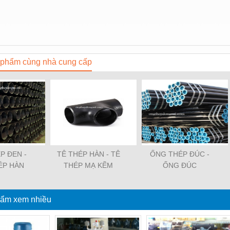
phẩm cùng nhà cung cấp
P ĐEN -
TÊ THÉP HÀN - TÊ
ỐNG THÉP ĐÚC -
ÉP HÀN
THÉP MẠ KẼM
ỐNG ĐÚC
ẩm xem nhiều