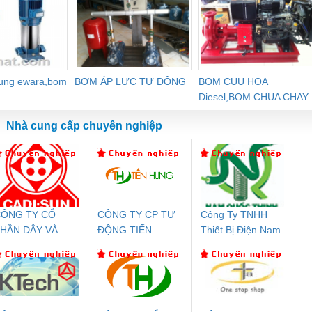
dung ewara,bom
BƠM ÁP LỰC TỰ ĐỘNG
BOM CUU HOA
Diesel,BOM CHUA CHAY
Nhà cung cấp chuyên nghiệp
ÔNG TY CỔ
CÔNG TY CP TỰ
Công Ty TNHH
Đệm An Toàn
Rơ Le An Toàn
Bộ Lặp Tín Hiệu
Rơ
HẦN DÂY VÀ
ĐỘNG TIẾN
Thiết Bị Điện Nam
nix Contact
Phoenix Contact
PROFIBUS Phoenix
Pho
ÁP ĐIỆN
HƯNG
Quốc Thịnh
PC20-1NO-
PSR-SCP-
Contact PSI-REP-
298
THƯỢNG ĐÌNH
24DC-SP -
24UC/ESL4/3X1/1X2/B
PROFIBUS/12MB -
700578
- 2981059
2708863
24DC