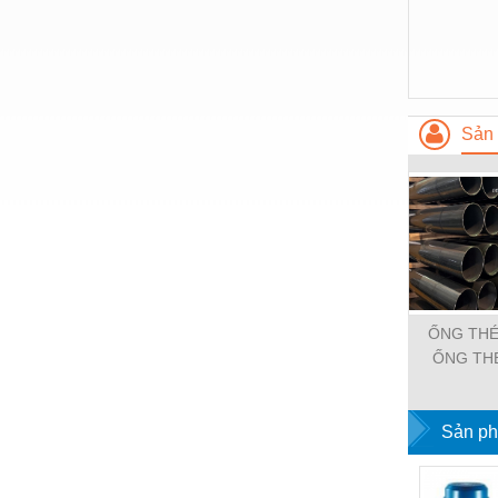
Hóa chất-Trang thiết bị
Kệ công nghiệp
Khí nén - Thiết bị
Khuôn mẫu - Phụ tùng
Sản 
Lọc công nghiệp
Máy công cụ - Phụ tùng
Mỏ - Trang thiết bị
Mô tơ - Hộp số
Môi trường - Thiết bị
ỐNG THÉ
ỐNG TH
Nâng hạ - Trang thiết bị
Nội - Ngoại thất - văn phòng
Sản ph
Nồi hơi - Trang thiết bị
Nông nghiệp - Thiết bị