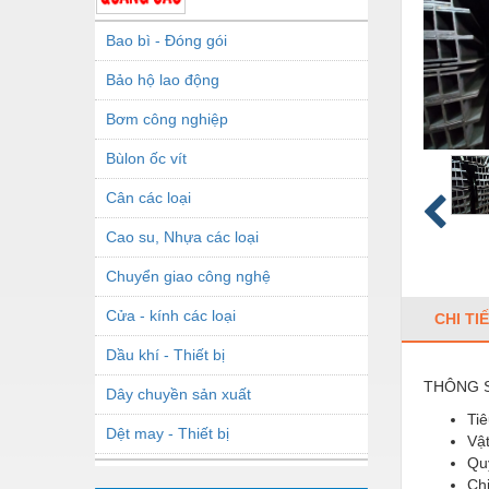
Bao bì - Đóng gói
Bảo hộ lao động
Bơm công nghiệp
Bùlon ốc vít
Cân các loại
Cao su, Nhựa các loại
Chuyển giao công nghệ
Cửa - kính các loại
CHI TI
Dầu khí - Thiết bị
THÔNG S
Dây chuyền sản xuất
Ti
Dệt may - Thiết bị
Vật
Qu
Dầu mỡ công nghiệp
Ch