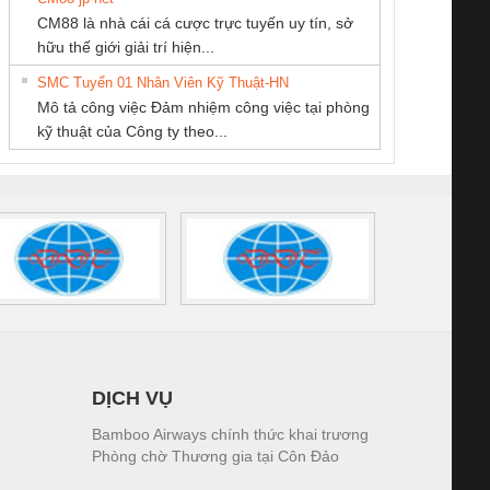
Tan Dong Cang
CONG TY TNHH
CÔNG TY TNHH
CM88 là nhà cái cá cược trực tuyến uy tín, sở
company LTD
TM-DV DAI DONG
KINH DOANH
iám sát chuỗi
Bộ chỉnh lưu nguồn
Nẹp nhôm chống
Bộ c
hữu thế giới giải trí hiện...
THANH
DỊCH VỤ XNK
tấm pin
điện TRANSCLINIC
trơn Đà Nẵng
giám 
PHƯƠNG NAM
SMC Tuyển 01 Nhân Viên Kỹ Thuật-HN
SCLINIC 16I+
BKE 1K5.4
Sola
Mô tả công việc Đảm nhiệm công việc tại phòng
 (2502520000)
(7791400879)2. Giá
TRAN
kỹ thuật của Công ty theo...
1K5.4
DỊCH VỤ
Bamboo Airways chính thức khai trương
Phòng chờ Thương gia tại Côn Đảo