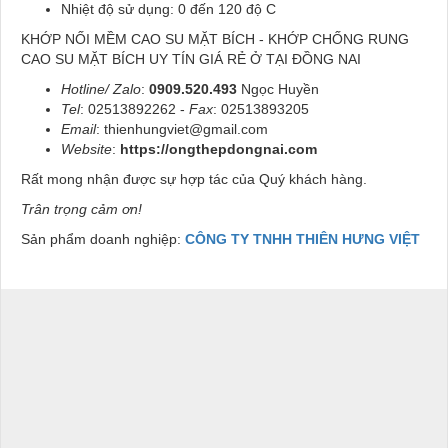
Nhiệt độ sử dụng: 0 đến 120 độ C
KHỚP NỐI MỀM CAO SU MẶT BÍCH - KHỚP CHỐNG RUNG
CAO SU MẶT BÍCH UY TÍN GIÁ RẺ Ở TẠI ĐỒNG NAI
Hotline/ Zalo
:
0909.520.493
Ngọc Huyền
Tel
: 02513892262 -
Fax
: 02513893205
Email
: thienhungviet@gmail.com
Website
:
https://ongthepdongnai.com
Rất mong nhận được sự hợp tác của Quý khách hàng.
Trân trọng cảm ơn!
Sản phẩm doanh nghiệp:
CÔNG TY TNHH THIÊN HƯNG VIỆT