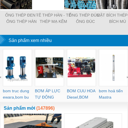
ỐNG THÉP ĐEN -
TÊ THÉP HÀN - TÊ
ỐNG THÉP ĐÚC -
MẶT BÍCH THÉP
ỐNG THÉP HÀN
THÉP MẠ KẼM
ỐNG ĐÚC
BÍCH MÙ
Sản phẩm xem nhiều
‹
›
bom truc dung
BƠM ÁP LỰC
BOM CUU HOA
bơm hoả tiển
ewara,bom bu
TỰ ĐỘNG
Diesel,BOM
Mastra
ewara
CHUA CHAY
Sản phẩm mới
(147896)