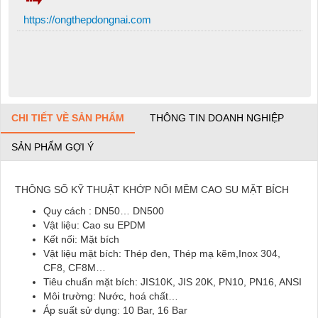
https://ongthepdongnai.com
CHI TIẾT VỀ SẢN PHẨM
THÔNG TIN DOANH NGHIỆP
SẢN PHẨM GỢI Ý
THÔNG SỐ KỸ THUẬT KHỚP NỐI MỀM CAO SU MẶT BÍCH
Quy cách : DN50… DN500
Vật liệu: Cao su EPDM
Kết nối: Mặt bích
Vật liệu mặt bích: Thép đen, Thép mạ kẽm,Inox 304,
CF8, CF8M…
Tiêu chuẩn mặt bích: JIS10K, JIS 20K, PN10, PN16, ANSI
Môi trường: Nước, hoá chất…
Áp suất sử dụng: 10 Bar, 16 Bar