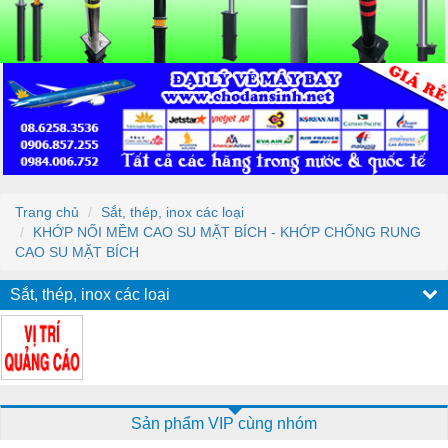
Trang chủ
Sắt, thép, inox các loại
KHỚP NỐI MỀM CAO SU MẶT BÍCH - KHỚP CHỐNG RUNG
CAO SU MẶT BÍCH
Sắt, thép, inox các loại
Sản phẩm VIP cùng nhóm