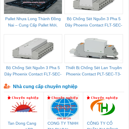
Pallet Nhựa Long Thành Đồng
Bộ Chống Sét Nguồn 3 Pha 5
Nai – Cung Cấp Pallet Mới,
Dây Phoenix Contact FLT-SEC-
C
Pallet Cũ Giá Tốt
P-T1-3S-264/50-FM - 2909589
Bộ Chống Sét Nguồn 3 Pha 5
Thiết Bị Chống Sét Lan Truyền
B
Dây Phoenix Contact FLT-SEC-
Phoenix Contact PLT-SEC-T3-
P-T1-3S-440/35-FM - 2908264
230-FM-PT - 2907928
Nhà cung cấp chuyên nghiệp
Tan Dong Cang
CONG TY TNHH
CÔNG TY CỔ