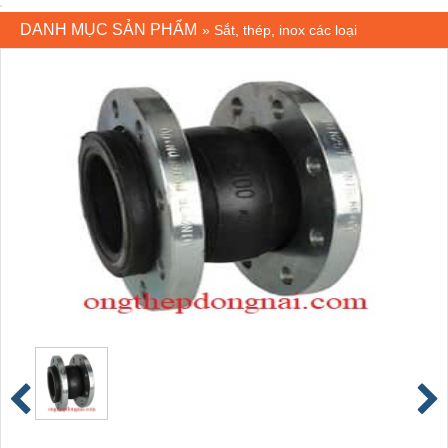
DANH MỤC SẢN PHẨM
»
Sắt, thép, inox các loại