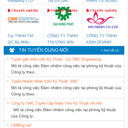
company LTD
TM-DV DAI
PHẦN TỰ ĐỘNG
DONG THANH
TIẾN HƯNG
Cty TNHH TM
CÔNG TY TNHH
CÔNG TY TNHH
QC Ba Miền
THƯƠNG MẠI
KINH DOANH
DỊCH VỤ KỸ
DỊCH VỤ XNK
TIN TUYỂN DỤNG MỚI
» Xem tất cả
THUẬT ĐIỆN CƠ
PHƯƠNG NAM
Tuyển gấp nhân viên Kỹ Thuật - Cty SMC Engineering
GIA HƯNG
Mô tả công việc Đảm nhiệm công việc tại phòng kỹ thuật của
PHÁT
Công ty theo...
Tuyển Nhanh Nhân Viên Kỹ Thuật- SMC
Mô tả công việc Đảm nhiệm công việc tại phòng kỹ thuật của
Công ty theo...
Công Ty SMC Tuyển Gấp Nhân Viên Kỹ Thuật- Hà Nội
Mô tả công việc Đảm nhiệm công việc tại phòng kỹ thuật
của Công ty...
CM88 jp net