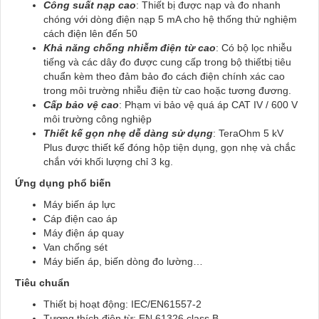
Công suất nạp cao
: Thiết bị được nạp và đo nhanh
chóng với dòng điện nạp 5 mA cho hệ thống thử nghiệm
cách điện lên đến 50
Khả năng chống nhiễm điện từ cao
: Có bộ lọc nhiễu
tiếng và các dây đo được cung cấp trong bộ thiếtbị tiêu
chuẩn kèm theo đảm bảo đo cách điện chính xác cao
trong môi trường nhiễu điện từ cao hoặc tương đương.
Cấp bảo vệ cao
: Phạm vi bảo vệ quá áp CAT IV / 600 V
môi trường công nghiệp
Thiết kế gọn nhẹ dễ dàng sử dụng
: TeraOhm 5 kV
Plus được thiết kế đóng hộp tiện dụng, gọn nhẹ và chắc
chắn với khối lượng chỉ 3 kg.
Ứng dụng phổ biến
Máy biến áp lực
Cáp điện cao áp
Máy điện áp quay
Van chống sét
Máy biến áp, biến dòng đo lường…
Tiêu
chuẩn
Thiết bị hoạt động: IEC/EN61557-2
Tương thích điện từ: EN 61326 class B