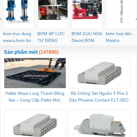
‹
›
bom truc dung
BƠM ÁP LỰC
BOM CUU HOA
bơm hoả tiển
ewara,bom bu
TỰ ĐỘNG
Diesel,BOM
Mastra
ewara
CHUA CHAY
Sản phẩm mới
(147896)
Pallet Nhựa Long Thành Đồng
Bộ Chống Sét Nguồn 3 Pha 5
Nai – Cung Cấp Pallet Mới,
Dây Phoenix Contact FLT-SEC-
C
Pallet Cũ Giá Tốt
P-T1-3S-264/50-FM - 2909589