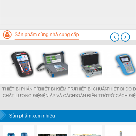
Sản phẩm cùng nhà cung cấp
‹
›
THIẾT BỊ PHÂN TÍCH
THIẾT BỊ KIỂM TRA
THIẾT BỊ CHUẨN
THIẾT BỊ ĐO 
CHẤT LƯỢNG ĐIỆN
ĐIỆN ÁP VÀ CÁCH
ĐOÁN ĐIỆN TRỞ
TRỞ CÁCH ĐIỆ
NĂNG CẦM TAY MI-
ĐIỆN MI-3202
CÁCH ĐIỆN MI-3210
3242
2892
Sản phẩm xem nhiều