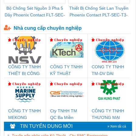
Bộ Chống Sét Nguồn 3 Pha 5
Thiết Bị Chống Sét Lan Truyền
B
Dây Phoenix Contact FLT-SEC-
Phoenix Contact PLT-SEC-T3-
P-T1-3S-440/35-FM - 2908264
230-FM-PT - 2907928
Nhà cung cấp chuyên nghiệp
CÔNG TY TNHH
CÔNG TY TNHH
CONG TY TNHH
THIẾT BỊ CÔNG
KỸ THUẬT
TM-DV DAI
NGHIỆP NIHON
KTECH VIỆT
DONG THANH
SETSUBI VIỆT
NAM
NAM
CÔNG TY TNHH
Cty TNHH TM
CÔNG TY TNHH
MEKONG
QC Ba Miền
THƯƠNG MẠI
MARINE SUPPLY
DỊCH VỤ KỸ
TIN TUYỂN DỤNG MỚI
» Xem tất cả
THUẬT ĐIỆN CƠ
Tuyển gấp nhân viên Kỹ Thuật - Cty SMC Engineering