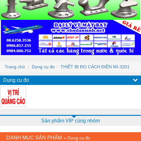
Trang chủ
Dụng cụ đo
THIẾT BỊ ĐO CÁCH ĐIỆN MI-3201
Dụng cụ đo
Sản phẩm VIP cùng nhóm
DANH MỤC SẢN PHẨM
»
Dụng cụ đo