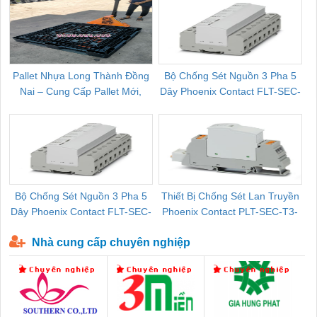
Pallet Nhựa Long Thành Đồng
Bộ Chống Sét Nguồn 3 Pha 5
Nai – Cung Cấp Pallet Mới,
Dây Phoenix Contact FLT-SEC-
C
Pallet Cũ Giá Tốt
P-T1-3S-264/50-FM - 2909589
Bộ Chống Sét Nguồn 3 Pha 5
Thiết Bị Chống Sét Lan Truyền
B
Dây Phoenix Contact FLT-SEC-
Phoenix Contact PLT-SEC-T3-
P-T1-3S-440/35-FM - 2908264
230-FM-PT - 2907928
Nhà cung cấp chuyên nghiệp