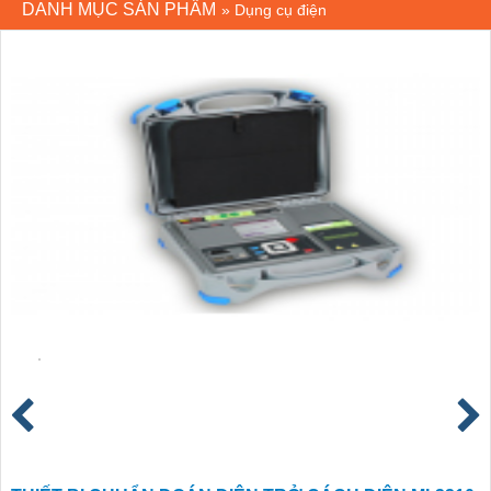
DANH MỤC SẢN PHẨM
»
Dụng cụ điện