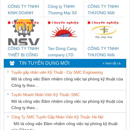
CÔNG TY TNHH
Công ty TNHH
CÔNG TY TNHH
KINH DOANH
Thương Mại SX
THƯƠNG MẠI
DỊCH VỤ XNK
Ba Miền
DỊCH VỤ KỸ
PHƯƠNG NAM
THUẬT ĐIỆN CƠ
GIA HƯNG
PHÁT
CÔNG TY TNHH
Tan Dong Cang
CÔNG TY TNHH
THIẾT BỊ CÔNG
company LTD
THƯƠNG MẠI
NGHIỆP NIHON
THIÊN ÂN VIỆT
TIN TUYỂN DỤNG MỚI
» Xem tất cả
SETSUBI VIỆT
NAM
Tuyển gấp nhân viên Kỹ Thuật - Cty SMC Engineering
NAM
Mô tả công việc Đảm nhiệm công việc tại phòng kỹ thuật của
Công ty theo...
Tuyển Nhanh Nhân Viên Kỹ Thuật- SMC
Mô tả công việc Đảm nhiệm công việc tại phòng kỹ thuật của
Công ty theo...
Công Ty SMC Tuyển Gấp Nhân Viên Kỹ Thuật- Hà Nội
Mô tả công việc Đảm nhiệm công việc tại phòng kỹ thuật
của Công ty...