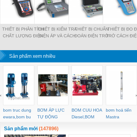
THIẾT BỊ PHÂN TÍCH
THIẾT BỊ KIỂM TRA
THIẾT BỊ CHUẨN
THIẾT BỊ ĐO 
CHẤT LƯỢNG ĐIỆN
ĐIỆN ÁP VÀ CÁCH
ĐOÁN ĐIỆN TRỞ
TRỞ CÁCH ĐIỆ
NĂNG CẦM TAY MI-
ĐIỆN MI-3202
CÁCH ĐIỆN MI-3210
3242
2892
Sản phẩm xem nhiều
‹
›
bom truc dung
BƠM ÁP LỰC
BOM CUU HOA
bơm hoả tiển
ewara,bom bu
TỰ ĐỘNG
Diesel,BOM
Mastra
ewara
CHUA CHAY
Sản phẩm mới
(147896)