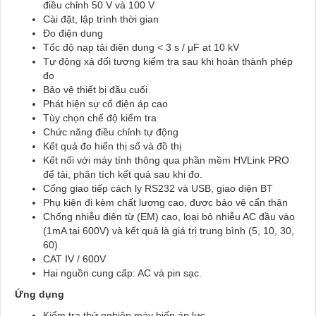
điều chỉnh 50 V và 100 V
Cài đặt, lập trình thời gian
Đo điện dung
Tốc độ nạp tải điện dung < 3 s / μF at 10 kV
Tự động xả đối tượng kiểm tra sau khi hoàn thành phép
đo
Bảo vệ thiết bị đầu cuối
Phát hiện sự cố điện áp cao
Tùy chọn chế độ kiểm tra
Chức năng điều chỉnh tự động
Kết quả đo hiển thị số và đồ thị
Kết nối với máy tính thông qua phần mềm HVLink PRO
để tải, phân tích kết quả sau khi đo.
Cổng giao tiếp cách ly RS232 và USB, giao diện BT
Phụ kiện đi kèm chất lượng cao, được bảo vệ cẩn thận
Chống nhiễu điện từ (EM) cao, loại bỏ nhiễu AC đầu vào
(1mA tại 600V) và kết quả là giá trị trung bình (5, 10, 30,
60)
CAT IV / 600V
Hai nguồn cung cấp: AC và pin sạc.
Ứng dụng
Kiểm tra thử nghiệp máy biến áp lực