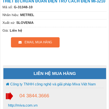
THIẾT BỊ CHUẨN ĐOÁN ĐIỆN TRỞ CÁCH ĐIỆN MI-3210
Mã số:
G-31348-10
Nhãn hiệu:
METREL
Xuất xứ:
SLOVENIA
Giá:
Liên hệ
EMAIL MUA HÀNG
LIÊN HỆ MUA HÀNG
Công ty TNHH công nghệ và giải pháp Miva Việt Nam
04 3844.3666
http://miva.com.vn