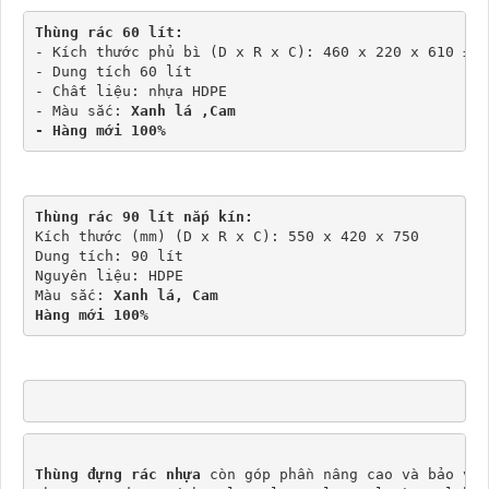
Thùng rác 60 lít:
- Kích thước phủ bì (D x R x C): 460 x 220 x 610 ± 1
- Dung tích 60 lít
- Chất liệu: nhựa HDPE
- Màu sắc: 
Xanh lá ,Cam
- Hàng mới 100%
Thùng rác 90 lít nắp kín:
Kích thước (mm) (D x R x C): 550 x 420 x 750
Dung tích: 90 lít
Nguyên liệu: HDPE
Màu sắc: 
Xanh lá, Cam
Hàng mới 100%
Thùng đựng rác nhựa
 còn góp phần nâng cao và bảo vệ 