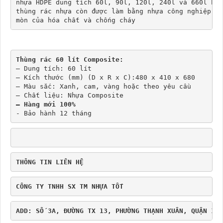
nhựa HDPE dung tích 60l, 90l, 120l, 240l và 660l bao
thùng rác nhựa còn được làm bằng nhựa công nghiệp Co
mòn của hóa chất và chống cháy
Thùng rác 60 lít Composite:
– Dung tích: 60 lít
– Kích thước (mm) (D x R x C):480 x 410 x 680 
– Màu sắc: Xanh, cam, vàng hoặc theo yêu cầu
– Chất liệu: Nhựa Composite
– Hàng mới 100%
- Bảo hành 12 tháng
THÔNG TIN LIÊN HỆ
CÔNG TY TNHH SX TM NHỰA TỐT
ADD: SỐ 3A, ĐƯỜNG TX 13, PHƯỜNG THẠNH XUÂN, QUẬN 12 