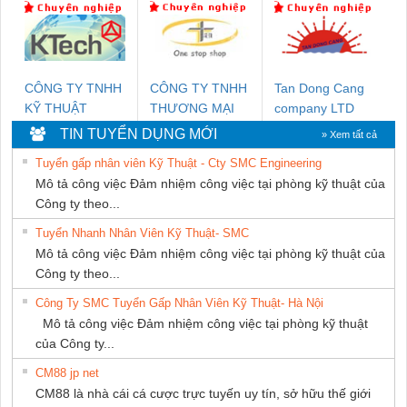
THƯỢNG ĐÌNH
THUẬT ĐIỆN CƠ
GIA HƯNG
PHÁT
CÔNG TY TNHH
CÔNG TY TNHH
Tan Dong Cang
KỸ THUẬT
THƯƠNG MẠI
company LTD
KTECH VIỆT
THIÊN ÂN VIỆT
TIN TUYỂN DỤNG MỚI
» Xem tất cả
NAM
NAM
Tuyển gấp nhân viên Kỹ Thuật - Cty SMC Engineering
Mô tả công việc Đảm nhiệm công việc tại phòng kỹ thuật của
Công ty theo...
Tuyển Nhanh Nhân Viên Kỹ Thuật- SMC
Mô tả công việc Đảm nhiệm công việc tại phòng kỹ thuật của
Công ty theo...
Công Ty SMC Tuyển Gấp Nhân Viên Kỹ Thuật- Hà Nội
Mô tả công việc Đảm nhiệm công việc tại phòng kỹ thuật
của Công ty...
CM88 jp net
CM88 là nhà cái cá cược trực tuyến uy tín, sở hữu thế giới