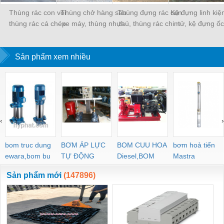
Thùng rác con voi
Thùng chở hàng sau
Thùng đựng rác con
Kệ đựng linh kiệ
thùng rác cá chép
xe máy, thùng nhựa
thú, thùng rác chim
tử, kệ đựng ốc 
thùng rác hình thú
giao hàng
cánh cụt
Sản phẩm xem nhiều
‹
›
bom truc dung
BƠM ÁP LỰC
BOM CUU HOA
bơm hoả tiển
ewara,bom bu
TỰ ĐỘNG
Diesel,BOM
Mastra
ewara
CHUA CHAY
Sản phẩm mới
(147896)