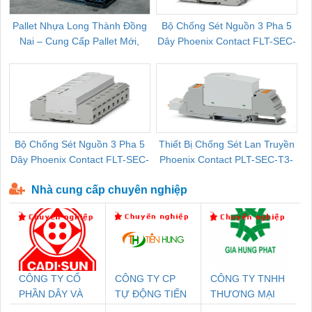
Pallet Nhựa Long Thành Đồng
Bộ Chống Sét Nguồn 3 Pha 5
Nai – Cung Cấp Pallet Mới,
Dây Phoenix Contact FLT-SEC-
C
Pallet Cũ Giá Tốt
P-T1-3S-264/50-FM - 2909589
Bộ Chống Sét Nguồn 3 Pha 5
Thiết Bị Chống Sét Lan Truyền
B
Dây Phoenix Contact FLT-SEC-
Phoenix Contact PLT-SEC-T3-
P-T1-3S-440/35-FM - 2908264
230-FM-PT - 2907928
Nhà cung cấp chuyên nghiệp
CÔNG TY CỔ
CÔNG TY CP
CÔNG TY TNHH
PHẦN DÂY VÀ
TỰ ĐỘNG TIẾN
THƯƠNG MẠI
CÁP ĐIỆN
HƯNG
DỊCH VỤ KỸ