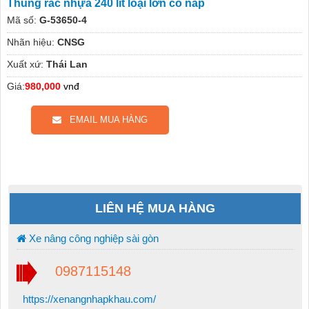
Thùng rác nhựa 240 lít loại lớn có nắp
Mã số:
G-53650-4
Nhãn hiệu:
CNSG
Xuất xứ:
Thái Lan
Giá:
980,000
vnđ
EMAIL MUA HÀNG
LIÊN HỆ MUA HÀNG
Xe nâng công nghiệp sài gòn
0987115148
https://xenangnhapkhau.com/