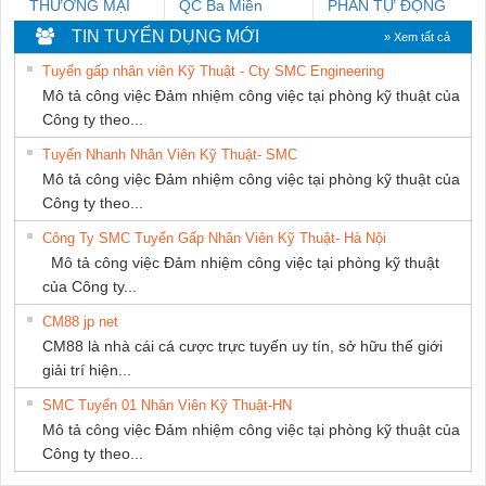
THƯƠNG MẠI
QC Ba Miền
PHẦN TỰ ĐỘNG
DỊCH VỤ KỸ
TIẾN HƯNG
TIN TUYỂN DỤNG MỚI
» Xem tất cả
THUẬT ĐIỆN CƠ
Tuyển gấp nhân viên Kỹ Thuật - Cty SMC Engineering
GIA HƯNG PHÁT
Mô tả công việc Đảm nhiệm công việc tại phòng kỹ thuật của
Công ty theo...
Tuyển Nhanh Nhân Viên Kỹ Thuật- SMC
Mô tả công việc Đảm nhiệm công việc tại phòng kỹ thuật của
Công ty theo...
Công Ty SMC Tuyển Gấp Nhân Viên Kỹ Thuật- Hà Nội
Mô tả công việc Đảm nhiệm công việc tại phòng kỹ thuật
của Công ty...
CM88 jp net
CM88 là nhà cái cá cược trực tuyến uy tín, sở hữu thế giới
giải trí hiện...
SMC Tuyển 01 Nhân Viên Kỹ Thuật-HN
Mô tả công việc Đảm nhiệm công việc tại phòng kỹ thuật của
Công ty theo...