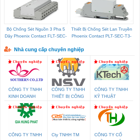
Bộ Chống Sét Nguồn 3 Pha 5
Thiết Bị Chống Sét Lan Truyền
B
Dây Phoenix Contact FLT-SEC-
Phoenix Contact PLT-SEC-T3-
P-T1-3S-440/35-FM - 2908264
230-FM-PT - 2907928
Nhà cung cấp chuyên nghiệp
CÔNG TY TNHH
CÔNG TY TNHH
CÔNG TY TNHH
KINH DOANH
THIẾT BỊ CÔNG
KỸ THUẬT
DỊCH VỤ XNK
NGHIỆP NIHON
KTECH VIỆT
PHƯƠNG NAM
SETSUBI VIỆT
NAM
NAM
CÔNG TY TNHH
Cty TNHH TM
CÔNG TY CỔ