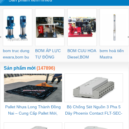
‹
›
bom truc dung
BƠM ÁP LỰC
BOM CUU HOA
bơm hoả tiển
ewara,bom bu
TỰ ĐỘNG
Diesel,BOM
Mastra
ewara
CHUA CHAY
Sản phẩm mới
(147896)
Pallet Nhựa Long Thành Đồng
Bộ Chống Sét Nguồn 3 Pha 5
Nai – Cung Cấp Pallet Mới,
Dây Phoenix Contact FLT-SEC-
C
Pallet Cũ Giá Tốt
P-T1-3S-264/50-FM - 2909589