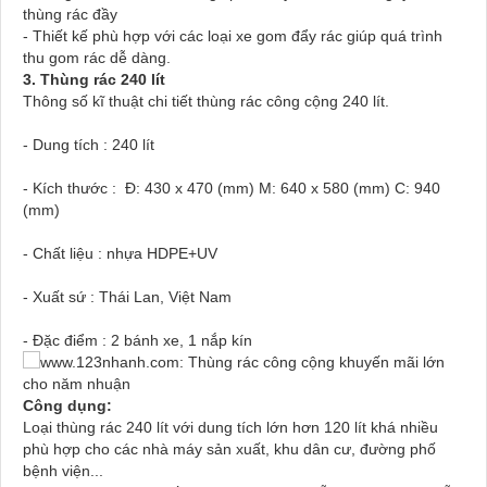
thùng rác đầy
- Thiết kế phù hợp với các loại xe gom đẩy rác giúp quá trình
thu gom rác dễ dàng.
3. Thùng rác 240 lít
Thông số kĩ thuật chi tiết thùng rác công cộng 240 lít.
- Dung tích : 240 lít
- Kích thước : Đ: 430 x 470 (mm) M: 640 x 580 (mm) C: 940
(mm)
- Chất liệu : nhựa HDPE+UV
- Xuất sứ : Thái Lan, Việt Nam
- Đặc điểm : 2 bánh xe, 1 nắp kín
Công dụng:
Loại thùng rác 240 lít với dung tích lớn hơn 120 lít khá nhiều
phù hợp cho các nhà máy sản xuất, khu dân cư, đường phố
bệnh viện...