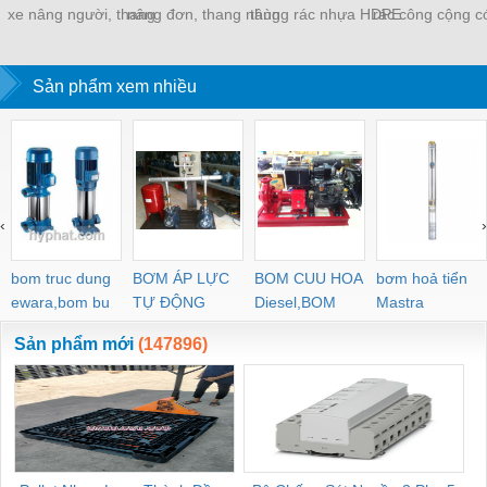
xe nâng người, thang
nâng đơn, thang nâng
thùng rác nhựa HDPE
rác công cộng c
nâng ziczac
điện giá tốt
giá rẻ
bán giá gốc
Sản phẩm xem nhiều
‹
›
bom truc dung
BƠM ÁP LỰC
BOM CUU HOA
bơm hoả tiển
ewara,bom bu
TỰ ĐỘNG
Diesel,BOM
Mastra
ewara
CHUA CHAY
Sản phẩm mới
(147896)