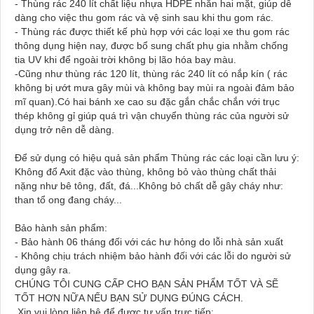
- Thùng rác 240 lít chất liệu nhựa HDPE nhẵn hai mặt, giúp dễ
dàng cho việc thu gom rác và vệ sinh sau khi thu gom rác.
- Thùng rác được thiết kế phù hợp với các loại xe thu gom rác
thông dụng hiện nay, được bổ sung chất phụ gia nhằm chống
tia UV khi để ngoài trời không bị lão hóa bay màu.
-Cũng như thùng rác 120 lít, thùng rác 240 lít có nắp kín ( rác
không bị ướt mưa gây mùi và không bay mùi ra ngoài đảm bảo
mĩ quan).Có hai bánh xe cao su đặc gắn chắc chắn với trục
thép không gỉ giúp quá trì vận chuyển thùng rác của người sử
dụng trở nên dễ dàng.
Để sử dụng có hiệu quả sản phẩm Thùng rác các loại cần lưu ý:
Không đổ Axit đặc vào thùng, không bỏ vào thùng chất thải
nặng như bê tông, đất, đá...Không bỏ chất dễ gây cháy như:
than tổ ong đang cháy...
Bảo hành sản phẩm:
- Bảo hành 06 tháng đối với các hư hỏng do lỗi nhà sản xuất
- Không chịu trách nhiệm bảo hành đối với các lỗi do người sử
dụng gây ra.
CHÚNG TÔI CUNG CẤP CHO BẠN SẢN PHẨM TỐT VÀ SẼ
TỐT HƠN NỮA NẾU BẠN SỬ DỤNG ĐÚNG CÁCH.
Xin vui lòng liên hệ để được tư vấn trực tiếp: