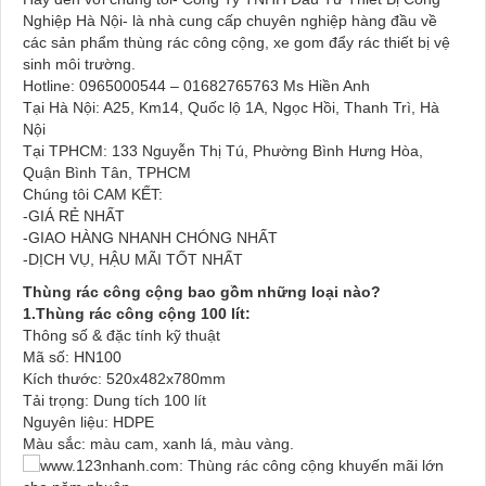
Nghiệp Hà Nội- là nhà cung cấp chuyên nghiệp hàng đầu về
các sản phẩm thùng rác công cộng, xe gom đẩy rác thiết bị vệ
sinh môi trường.
Hotline: 0965000544 – 01682765763 Ms Hiền Anh
Tại Hà Nội: A25, Km14, Quốc lộ 1A, Ngọc Hồi, Thanh Trì, Hà
Nội
Tại TPHCM: 133 Nguyễn Thị Tú, Phường Bình Hưng Hòa,
Quận Bình Tân, TPHCM
Chúng tôi CAM KẾT:
-GIÁ RẺ NHẤT
-GIAO HÀNG NHANH CHÓNG NHẤT
-DỊCH VỤ, HẬU MÃI TỐT NHẤT
Thùng rác công cộng bao gồm những loại nào?
1.Thùng rác công cộng 100 lít:
Thông số & đặc tính kỹ thuật
Mã số: HN100
Kích thước: 520x482x780mm
Tải trọng: Dung tích 100 lít
Nguyên liệu: HDPE
Màu sắc: màu cam, xanh lá, màu vàng.