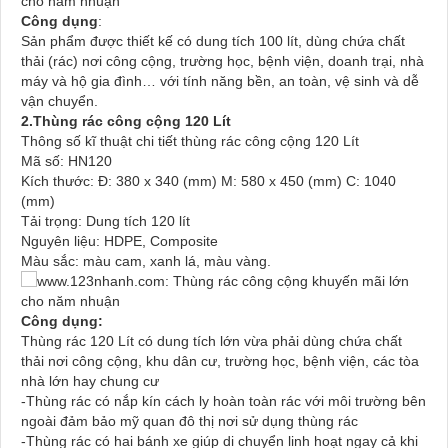
Công dụng
:
Sản phẩm được thiết kế có dung tích 100 lít, dùng chứa chất
thải (rác) nơi công cộng, trường học, bệnh viện, doanh trại, nhà
máy và hộ gia đình… với tính năng bền, an toàn, vệ sinh và dễ
vận chuyển.
2.Thùng rác công cộng 120 Lít
Thông số kĩ thuật chi tiết thùng rác công cộng 120 Lít
Mã số: HN120
Kích thước: Đ: 380 x 340 (mm) M: 580 x 450 (mm) C: 1040
(mm)
Tải trọng: Dung tích 120 lít
Nguyên liệu: HDPE, Composite
Màu sắc: màu cam, xanh lá, màu vàng.
Công dụng:
Thùng rác 120 Lít có dung tích lớn vừa phải dùng chứa chất
thải nơi công cộng, khu dân cư, trường học, bệnh viện, các tòa
nhà lớn hay chung cư
-Thùng rác có nắp kín cách ly hoàn toàn rác với môi trường bên
ngoài đảm bảo mỹ quan đô thị nơi sử dụng thùng rác
-Thùng rác có hai bánh xe giúp di chuyển linh hoạt ngay cả khi