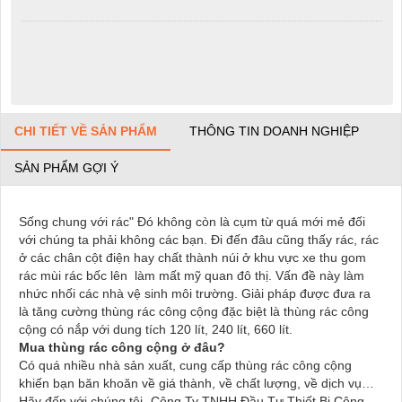
CHI TIẾT VỀ SẢN PHẨM
THÔNG TIN DOANH NGHIỆP
SẢN PHẨM GỢI Ý
Sống chung với rác" Đó không còn là cụm từ quá mới mẻ đối
với chúng ta phải không các bạn. Đi đến đâu cũng thấy rác, rác
ở các chân cột điện hay chất thành núi ở khu vực xe thu gom
rác mùi rác bốc lên làm mất mỹ quan đô thị. Vấn đề này làm
nhức nhối các nhà vệ sinh môi trường. Giải pháp được đưa ra
là tăng cường thùng rác công cộng đặc biệt là thùng rác công
cộng có nắp với dung tích 120 lít, 240 lít, 660 lít.
Mua thùng rác công cộng ở đâu?
Có quá nhiều nhà sản xuất, cung cấp thùng rác công cộng
khiến bạn băn khoăn về giá thành, về chất lượng, về dịch vụ…
Hãy đến với chúng tôi- Công Ty TNHH Đầu Tư Thiết Bị Công