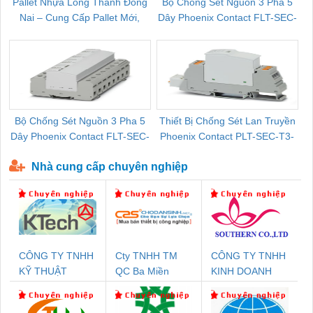
Pallet Nhựa Long Thành Đồng
Bộ Chống Sét Nguồn 3 Pha 5
Nai – Cung Cấp Pallet Mới,
Dây Phoenix Contact FLT-SEC-
C
Pallet Cũ Giá Tốt
P-T1-3S-264/50-FM - 2909589
Bộ Chống Sét Nguồn 3 Pha 5
Thiết Bị Chống Sét Lan Truyền
B
Dây Phoenix Contact FLT-SEC-
Phoenix Contact PLT-SEC-T3-
P-T1-3S-440/35-FM - 2908264
230-FM-PT - 2907928
Nhà cung cấp chuyên nghiệp
CÔNG TY TNHH
Cty TNHH TM
CÔNG TY TNHH
KỸ THUẬT
QC Ba Miền
KINH DOANH
KTECH VIỆT
DỊCH VỤ XNK
NAM
PHƯƠNG NAM