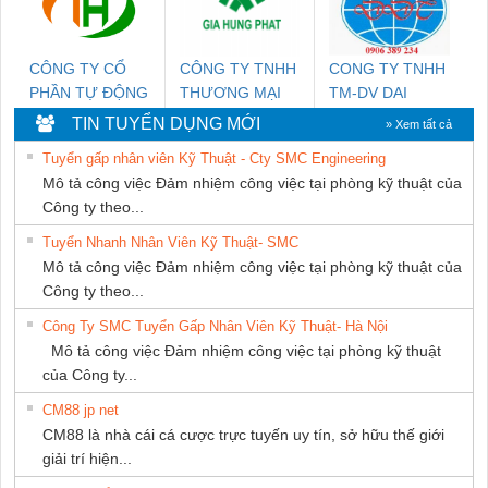
CÔNG TY CỔ
CÔNG TY TNHH
CONG TY TNHH
PHẦN TỰ ĐỘNG
THƯƠNG MẠI
TM-DV DAI
TIẾN HƯNG
DỊCH VỤ KỸ
DONG THANH
TIN TUYỂN DỤNG MỚI
» Xem tất cả
THUẬT ĐIỆN CƠ
Tuyển gấp nhân viên Kỹ Thuật - Cty SMC Engineering
GIA HƯNG
Mô tả công việc Đảm nhiệm công việc tại phòng kỹ thuật của
PHÁT
Công ty theo...
Tuyển Nhanh Nhân Viên Kỹ Thuật- SMC
Mô tả công việc Đảm nhiệm công việc tại phòng kỹ thuật của
Công ty theo...
Công Ty SMC Tuyển Gấp Nhân Viên Kỹ Thuật- Hà Nội
Mô tả công việc Đảm nhiệm công việc tại phòng kỹ thuật
của Công ty...
CM88 jp net
CM88 là nhà cái cá cược trực tuyến uy tín, sở hữu thế giới
giải trí hiện...