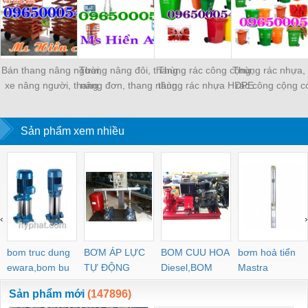
Bán thang nâng người,
Thang nâng đôi, thang
Thùng rác công cộng,
Thùng rác nhựa,
xe nâng người, thang
nâng đơn, thang nâng
thùng rác nhựa HDPE
rác công cộng c
nâng ziczac
điện giá tốt
giá rẻ
bán giá gốc
Sản phẩm xem nhiều
‹
›
bom truc dung
BƠM ÁP LỰC
BOM CUU HOA
bơm hoả tiển
ewara,bom bu
TỰ ĐỘNG
Diesel,BOM
Mastra
ewara
CHUA CHAY
Sản phẩm mới
(147896)