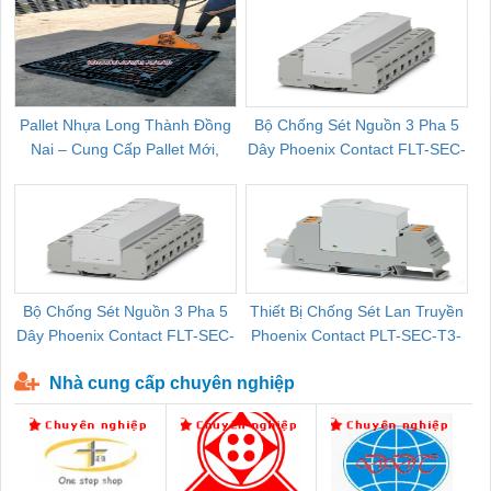
Pallet Nhựa Long Thành Đồng
Bộ Chống Sét Nguồn 3 Pha 5
Nai – Cung Cấp Pallet Mới,
Dây Phoenix Contact FLT-SEC-
C
Pallet Cũ Giá Tốt
P-T1-3S-264/50-FM - 2909589
Bộ Chống Sét Nguồn 3 Pha 5
Thiết Bị Chống Sét Lan Truyền
B
Dây Phoenix Contact FLT-SEC-
Phoenix Contact PLT-SEC-T3-
P-T1-3S-440/35-FM - 2908264
230-FM-PT - 2907928
Nhà cung cấp chuyên nghiệp