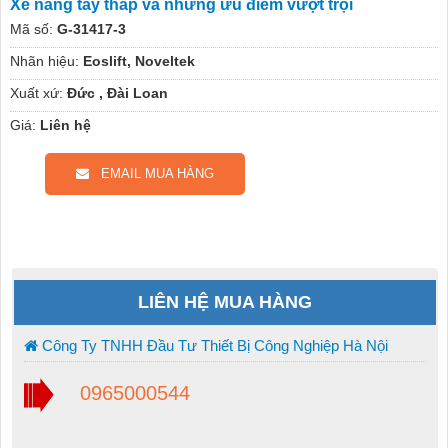
Xe nâng tay thấp và những ưu điểm vượt trội
Mã số:
G-31417-3
Nhãn hiệu:
Eoslift, Noveltek
Xuất xứ:
Đức , Đài Loan
Giá:
Liên hệ
EMAIL MUA HÀNG
LIÊN HỆ MUA HÀNG
Công Ty TNHH Đầu Tư Thiết Bị Công Nghiệp Hà Nội
0965000544