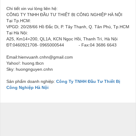
Chi tiết xin vui lòng liên hệ:
CÔNG TY TNHH ĐẦU TƯ THIẾT BỊ CÔNG NGHIỆP HÀ NỘI
Tại Tp.HCM:
VPGD: 20/28/66 Hồ Đắc Di, P. Tây Thạnh, Q. Tân Phú, Tp.HCM
Tại Hà Nội:
A25, Km14+200, QL1A, KCN Ngọc Hồi, Thanh Trì, Hà Nội
ĐT:0460921708- 0965000544 - Fax:04 3686 6643
Email:hienvuanh.cnhn@gmail.com
Yahoo!: huong.tbcn
Sky: huongnguyen.cnhn
Sản phẩm doanh nghiệp:
Công Ty TNHH Đầu Tư Thiết Bị
Công Nghiệp Hà Nội