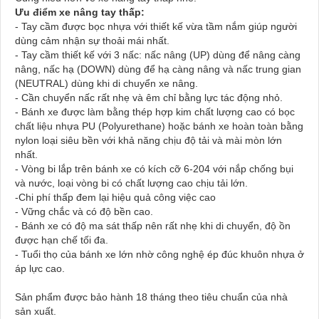
Ưu điểm xe nâng tay thấp:
- Tay cầm được bọc nhựa với thiết kế vừa tầm nắm giúp người
dùng cảm nhận sự thoải mái nhất.
- Tay cầm thiết kế với 3 nấc: nấc nâng (UP) dùng để nâng càng
nâng, nấc hạ (DOWN) dùng để hạ càng nâng và nấc trung gian
(NEUTRAL) dùng khi di chuyển xe nâng.
- Cần chuyển nấc rất nhẹ và êm chỉ bằng lực tác động nhỏ.
- Bánh xe được làm bằng thép hợp kim chất lượng cao có bọc
chất liệu nhựa PU (Polyurethane) hoặc bánh xe hoàn toàn bằng
nylon loại siêu bền với khả năng chịu độ tải và mài mòn lớn
nhất.
- Vòng bi lắp trên bánh xe có kích cỡ 6-204 với nắp chống bụi
và nước, loại vòng bi có chất lượng cao chịu tải lớn.
-Chi phí thấp đem lại hiệu quả công việc cao
- Vững chắc và có độ bền cao.
- Bánh xe có độ ma sát thấp nên rất nhẹ khi di chuyển, độ ồn
được hạn chế tối đa.
- Tuổi thọ của bánh xe lớn nhờ công nghệ ép đúc khuôn nhựa ở
áp lực cao.
Sản phẩm được bảo hành 18 tháng theo tiêu chuẩn của nhà
sản xuất.