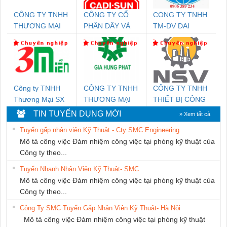
CÔNG TY TNHH
CÔNG TY CỔ
CONG TY TNHH
THƯƠNG MẠI
PHẦN DÂY VÀ
TM-DV DAI
THIÊN ÂN VIỆT
CÁP ĐIỆN
DONG THANH
NAM
THƯỢNG ĐÌNH
Công ty TNHH
CÔNG TY TNHH
CÔNG TY TNHH
Thương Mại SX
THƯƠNG MẠI
THIẾT BỊ CÔNG
Ba Miền
DỊCH VỤ KỸ
NGHIỆP NIHON
TIN TUYỂN DỤNG MỚI
» Xem tất cả
THUẬT ĐIỆN CƠ
SETSUBI VIỆT
Tuyển gấp nhân viên Kỹ Thuật - Cty SMC Engineering
GIA HƯNG
NAM
Mô tả công việc Đảm nhiệm công việc tại phòng kỹ thuật của
PHÁT
Công ty theo...
Tuyển Nhanh Nhân Viên Kỹ Thuật- SMC
Mô tả công việc Đảm nhiệm công việc tại phòng kỹ thuật của
Công ty theo...
Công Ty SMC Tuyển Gấp Nhân Viên Kỹ Thuật- Hà Nội
Mô tả công việc Đảm nhiệm công việc tại phòng kỹ thuật