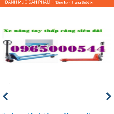
DANH MỤC SẢN PHẨM
»
Nâng hạ - Trang thiết bị