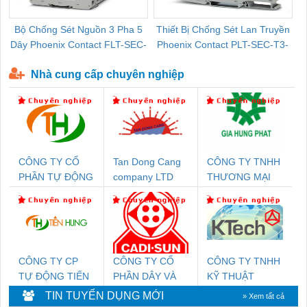
Bộ Chống Sét Nguồn 3 Pha 5
Thiết Bị Chống Sét Lan Truyền
B
Dây Phoenix Contact FLT-SEC-
Phoenix Contact PLT-SEC-T3-
P-T1-3S-440/35-FM - 2908264
230-FM-PT - 2907928
Nhà cung cấp chuyên nghiệp
CÔNG TY CỔ
Tan Dong Cang
CÔNG TY TNHH
PHẦN TỰ ĐỘNG
company LTD
THƯƠNG MẠI
TIẾN HƯNG
DỊCH VỤ KỸ
THUẬT ĐIỆN CƠ
GIA HƯNG
PHÁT
CÔNG TY CP
CÔNG TY CỔ
CÔNG TY TNHH
TỰ ĐỘNG TIẾN
PHẦN DÂY VÀ
KỸ THUẬT
HƯNG
CÁP ĐIỆN
KTECH VIỆT
TIN TUYỂN DỤNG MỚI
» Xem tất cả
THƯỢNG ĐÌNH
NAM