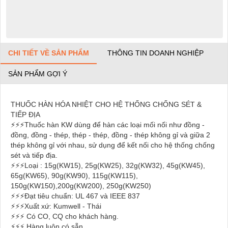
CHI TIẾT VỀ SẢN PHẨM
THÔNG TIN DOANH NGHIỆP
SẢN PHẨM GỢI Ý
THUỐC HÀN HÓA NHIỆT CHO HỆ THỐNG CHỐNG SÉT &
TIẾP ĐỊA
⚡
⚡
⚡
Thuốc hàn KW dùng để hàn các loại mối nối như đồng -
đồng, đồng - thép, thép - thép, đồng - thép không gỉ và giữa 2
thép không gỉ với nhau, sử dụng để kết nối cho hệ thống chống
sét và tiếp địa.
⚡
⚡
⚡
Loại : 15g(KW15), 25g(KW25), 32g(KW32), 45g(KW45),
65g(KW65), 90g(KW90), 115g(KW115),
150g(KW150),200g(KW200), 250g(KW250)
⚡
⚡
⚡
Đạt tiêu chuẩn: UL 467 và IEEE 837
⚡
⚡
⚡
Xuất xứ: Kumwell - Thái
⚡
⚡
⚡
Có CO, CQ cho khách hàng.
⚡
⚡
⚡
Hàng luôn có sẵn