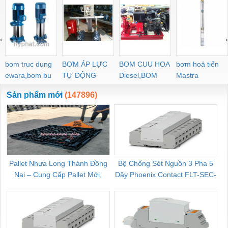
‹
›
bom truc dung
BƠM ÁP LỰC
BOM CUU HOA
bơm hoả tiển
ewara,bom bu
TỰ ĐỘNG
Diesel,BOM
Mastra
ewara
CHUA CHAY
Sản phẩm mới
(147896)
Pallet Nhựa Long Thành Đồng
Bộ Chống Sét Nguồn 3 Pha 5
Nai – Cung Cấp Pallet Mới,
Dây Phoenix Contact FLT-SEC-
C
Pallet Cũ Giá Tốt
P-T1-3S-264/50-FM - 2909589