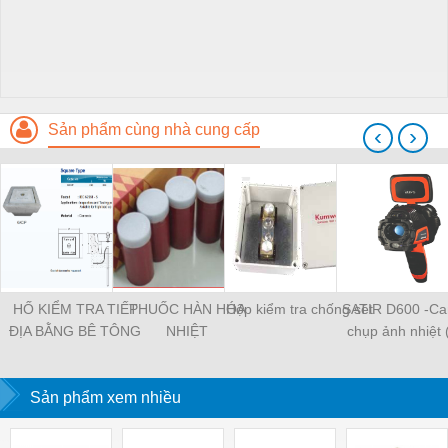
Sản phẩm cùng nhà cung cấp
‹
›
HỐ KIỂM TRA TIẾP
THUỐC HÀN HÓA
Hộp kiểm tra chống sét
SATIR D600 -C
ĐỊA BẰNG BÊ TÔNG
NHIỆT
chụp ảnh nhiệt (
mới, cận cao c
Sản phẩm xem nhiều