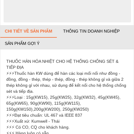
CHI TIẾT VỀ SẢN PHẨM
THÔNG TIN DOANH NGHIỆP
SẢN PHẨM GỢI Ý
THUỐC HÀN HÓA NHIỆT CHO HỆ THỐNG CHỐNG SÉT &
TIẾP ĐỊA
⚡
⚡
⚡
Thuốc hàn KW dùng để hàn các loại mối nối như đồng -
đồng, đồng - thép, thép - thép, đồng - thép không gỉ và giữa 2
thép không gỉ với nhau, sử dụng để kết nối cho hệ thống chống
sét và tiếp địa.
⚡
⚡
⚡
Loại : 15g(KW15), 25g(KW25), 32g(KW32), 45g(KW45),
65g(KW65), 90g(KW90), 115g(KW115),
150g(KW150),200g(KW200), 250g(KW250)
⚡
⚡
⚡
Đạt tiêu chuẩn: UL 467 và IEEE 837
⚡
⚡
⚡
Xuất xứ: Kumwell - Thái
⚡
⚡
⚡
Có CO, CQ cho khách hàng.
⚡
⚡
⚡
Hàng luôn có sẵn