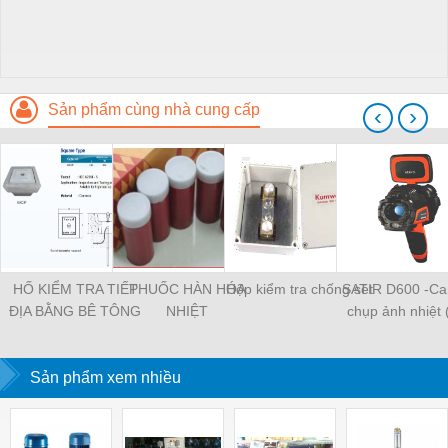
Sản phẩm cùng nhà cung cấp
‹
›
HỐ KIỂM TRA TIẾP
THUỐC HÀN HÓA
Hộp kiểm tra chống sét
SATIR D600 -C
ĐỊA BẰNG BÊ TÔNG
NHIỆT
chụp ảnh nhiệt (
mới, cận cao c
Sản phẩm xem nhiều