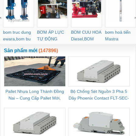
‹
›
bom truc dung
BƠM ÁP LỰC
BOM CUU HOA
bơm hoả tiển
ewara,bom bu
TỰ ĐỘNG
Diesel,BOM
Mastra
ewara
CHUA CHAY
Sản phẩm mới
(147896)
Pallet Nhựa Long Thành Đồng
Bộ Chống Sét Nguồn 3 Pha 5
Nai – Cung Cấp Pallet Mới,
Dây Phoenix Contact FLT-SEC-
C
Pallet Cũ Giá Tốt
P-T1-3S-264/50-FM - 2909589