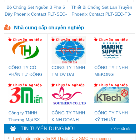
Bộ Chống Sét Nguồn 3 Pha 5
Thiết Bị Chống Sét Lan Truyền
B
Dây Phoenix Contact FLT-SEC-
Phoenix Contact PLT-SEC-T3-
P-T1-3S-440/35-FM - 2908264
230-FM-PT - 2907928
Nhà cung cấp chuyên nghiệp
CÔNG TY CỔ
CONG TY TNHH
CÔNG TY TNHH
PHẦN TỰ ĐỘNG
TM-DV DAI
MEKONG
TIẾN HƯNG
DONG THANH
MARINE
SUPPLY
Công ty TNHH
CÔNG TY TNHH
CÔNG TY TNHH
Thương Mại SX
KINH DOANH
KỸ THUẬT
Ba Miền
DỊCH VỤ XNK
KTECH VIỆT
TIN TUYỂN DỤNG MỚI
» Xem tất cả
PHƯƠNG NAM
NAM
Tuyển gấp nhân viên Kỹ Thuật - Cty SMC Engineering