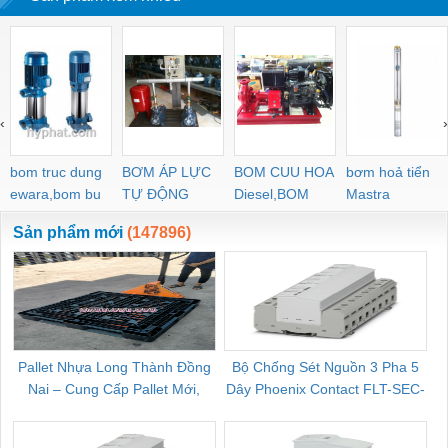
‹
›
bom truc dung
BƠM ÁP LỰC
BOM CUU HOA
bơm hoả tiển
ewara,bom bu
TỰ ĐỘNG
Diesel,BOM
Mastra
ewara
CHUA CHAY
Sản phẩm mới
(147896)
Pallet Nhựa Long Thành Đồng
Bộ Chống Sét Nguồn 3 Pha 5
Nai – Cung Cấp Pallet Mới,
Dây Phoenix Contact FLT-SEC-
C
Pallet Cũ Giá Tốt
P-T1-3S-264/50-FM - 2909589