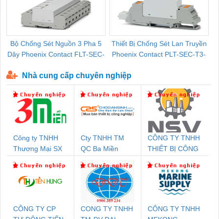
Bộ Chống Sét Nguồn 3 Pha 5
Thiết Bị Chống Sét Lan Truyền
B
Dây Phoenix Contact FLT-SEC-
Phoenix Contact PLT-SEC-T3-
P-T1-3S-440/35-FM - 2908264
230-FM-PT - 2907928
Nhà cung cấp chuyên nghiệp
Công ty TNHH
Cty TNHH TM
CÔNG TY TNHH
Thương Mại SX
QC Ba Miền
THIẾT BỊ CÔNG
Ba Miền
NGHIỆP NIHON
SETSUBI VIỆT
NAM
CÔNG TY CP
CONG TY TNHH
CÔNG TY TNHH