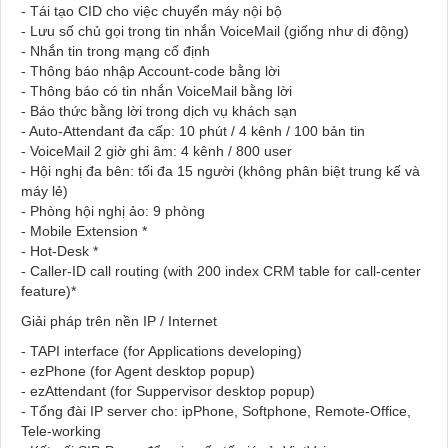
- Tái tạo CID cho việc chuyển máy nội bộ
- Lưu số chủ gọi trong tin nhắn VoiceMail
(giống như di động)
- Nhắn tin trong mạng cố định
- Thông báo nhập Account-code bằng lời
- Thông báo có tin nhắn VoiceMail bằng lời
- Báo thức bằng lời trong dịch vụ khách sạn
- Auto-Attendant đa cấp: 10 phút / 4 kênh / 100 bản tin
- VoiceMail 2 giờ ghi âm: 4 kênh / 800 user
- Hội nghị đa bên: tối đa 15 người
(không phân biệt trung kế và
máy lẻ)
- Phòng hội nghị ảo: 9 phòng
- Mobile Extension *
- Hot-Desk *
- Caller-ID call routing
(with 200 index CRM table for call-center
feature)*
Giải pháp trên nền IP / Internet
- TAPI interface (for Applications developing)
- ezPhone (for Agent desktop popup)
- ezAttendant (for Suppervisor desktop popup)
- Tổng đài IP server cho:
ipPhone, Softphone, Remote-Office,
Tele-working