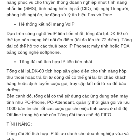
năng phục vụ cho truyền thông doanh nghiệp như: tính năng
nhắn tin (SMS), tính năng hiển thị số (CID), hội nghị 15 người,
phòng hội nghị ảo, tự động xử lý tín hiệu Fax và Tone
Hệ thống kết nối mạng VoIP
Dựa trên công nghệ VoIP tiên tiến nhất, tổng đài IpLDK-60 có
thể tạo nên mạng kết nối đa điểm (tối đa lên tới 72 điểm). Tổng
đài có thể hỗ trợ các thuê bao: IP Phones; máy tính hoặc PDA
bằng công nghệ softphone.
Tổng đài số tích hợp IP tiên tiến nhất
Tổng đài IpLDK-60 tích hợp sẵn giao diện cho tính năng hộp
thư thoại hoặc trả lời tự động để có thể ghi lại lời chào khách
hàng hoặc định tuyến cuộc gọi, truy cập kết nối từ xa để bảo
dưỡng.
Bên cạnh đó, tổng đài có thể sử dụng các ứng dụng trên máy
tính như PC-Phone, PC-Attendant, quản lý thời gian gọi và lưu
1000 bản tin chi tiết các cuộc gọi cho việc tính cước ở chế độ
Off-line trong bộ nhớ của Tổng đài theo chế độ FIFO.
TÍNH NĂNG:
Tổng đài Số tích hợp IP tối ưu dành cho doanh nghiệp vừa và
nhỏ