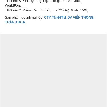
- Kết nối SIP-Proxy để gọi quốc tế giá rẻ:
VietVoice,
WorldFone,....
- Kết nối đa điểm trên nền IP (max 72 site):
WAN, VPN,
...
Sản phẩm doanh nghiệp:
CTY TNHHTM-DV VIỄN THÔNG
TRẦN KHOA