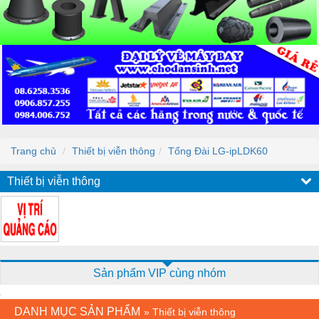
Trang chủ
Thiết bị viễn thông
Tổng Đài LG-ipLDK60
Thiết bị viễn thông
Sản phẩm VIP cùng nhóm
DANH MỤC SẢN PHẨM
»
Thiết bị viễn thông