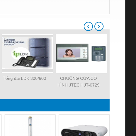
‹
›
Tổng đài LDK 300/600
CHUÔNG CỬA CÓ
Thiết bị ghi 
HÌNH JTECH JT-0729
T_LOGIC