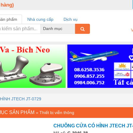
 hàng)
Sản phẩm
Nhà cung cấp
Dịch vụ
Danh mục
V
ÌNH JTECH JT-0729
MỤC SẢN PHẨM
»
Thiết bị viễn thông
CHUÔNG CỬA CÓ HÌNH JTECH JT-
Mã số:
G-3046-38