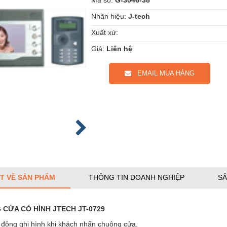
Nhãn hiệu:
J-tech
Xuất xứ:
Giá:
Liên hệ
EMAIL MUA HÀNG
ẾT VỀ SẢN PHẨM
THÔNG TIN DOANH NGHIỆP
SẢ
CỬA CÓ HÌNH JTECH JT-0729
 động ghi hình khi khách nhấn chuông cửa.