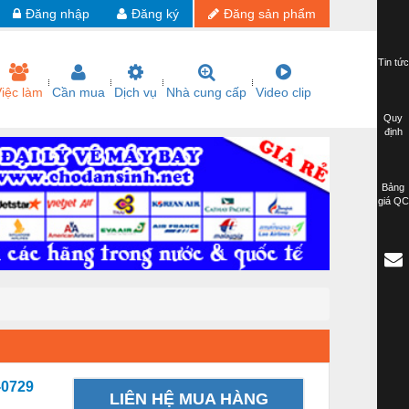
Đăng nhập
Đăng ký
Đăng sản phẩm
Tin tức
iệc làm
Cần mua
Dịch vụ
Nhà cung cấp
Video clip
Quy
định
Bảng
giá QC
0729
LIÊN HỆ MUA HÀNG