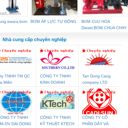
dung ewara,bom
BƠM ÁP LỰC TỰ ĐỘNG
BOM CUU HOA
Diesel,BOM CHUA CHAY
Nhà cung cấp chuyên nghiệp
ty TNHH TM QC
CÔNG TY TNHH
Tan Dong Cang
Đệm An Toàn
Rơ Le An Toàn
Bộ Lặp Tín Hiệu
Rơ
a Miền
KINH DOANH
company LTD
nix Contact
Phoenix Contact
PROFIBUS Phoenix
Pho
DỊCH VỤ XNK
PC20-1NO-
PSR-SCP-
Contact PSI-REP-
298
PHƯƠNG NAM
24DC-SP -
24UC/ESL4/3X1/1X2/B
PROFIBUS/12MB -
700578
- 2981059
2708863
24DC
ONG TY TNHH
CÔNG TY TNHH
CÔNG TY CỔ
M-DV DAI DONG
KỸ THUẬT KTECH
PHẦN DÂY VÀ
ưu Điện AC
Mô-đun Ắc Quy UPS
Rơ Le An Toàn
Bộ g