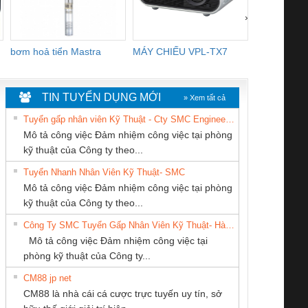
›
bơm hoả tiển Mastra
MÁY CHIẾU VPL-TX7
BOM DINH
WHITE
TIN TUYỂN DỤNG MỚI
» Xem tất cả
Tuyển gấp nhân viên Kỹ Thuật - Cty SMC Engineering
Mô tả công việc Đảm nhiệm công việc tại phòng
kỹ thuật của Công ty theo...
Tuyển Nhanh Nhân Viên Kỹ Thuật- SMC
CÔNG TY CỔ
CÔNG TY TNHH
CÔNG TY TNHH
 Le An Toàn
Bộ giám sát chuỗi
Bộ giám sát dòng
Bộ ng
Mô tả công việc Đảm nhiệm công việc tại phòng
PHẦN TỰ ĐỘNG
THIẾT BỊ CÔNG
MEKONG MARINE
enix Contact
tấm pin
điện chuỗi
ray W
kỹ thuật của Công ty theo...
TIẾN HƯNG
NGHIỆP NIHON
SUPPLY
6960 – PSR-
TRANSCLINIC 16I+
TRANSCLINIC 16I+
BAS 
Công Ty SMC Tuyển Gấp Nhân Viên Kỹ Thuật- Hà Nội
SETSUBI VIỆT
SCP-
1K5 L (2433950000)
(2008130000)
(28
Mô tả công việc Đảm nhiệm công việc tại
NAM
/FSP/2X1/1X2
phòng kỹ thuật của Công ty...
CM88 jp net
Công ty TNHH
CÔNG TY CP TỰ
Công Ty TNHH
CM88 là nhà cái cá cược trực tuyến uy tín, sở
Thương Mại SX Ba
ĐỘNG TIẾN
Thiết Bị Điện Nam
iám sát chuỗi
Bộ chỉnh lưu nguồn
Nẹp nhôm chống
Bộ c