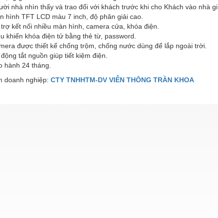
ời nhà nhìn thấy và trao đổi với khách trước khi cho Khách vào nhà gi
n hình TFT LCD màu 7 inch, độ phân giải cao.
trợ kết nối nhiều màn hình, camera cửa, khóa điện.
u khiển khóa điện tử bằng thẻ từ, password.
era được thiết kế chống trộm, chống nước dùng để lắp ngoài trời.
động tắt nguồn giúp tiết kiệm điện.
o hành 24 tháng.
 doanh nghiệp:
CTY TNHHTM-DV VIỄN THÔNG TRẦN KHOA