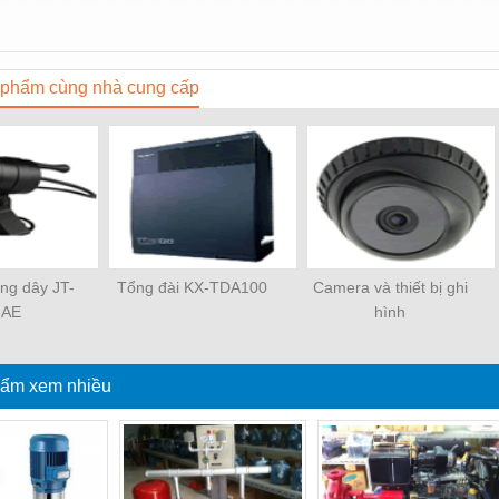
phẩm cùng nhà cung cấp
ng dây JT-
Tổng đài KX-TDA100
Camera và thiết bị ghi
3AE
hình
ẩm xem nhiều