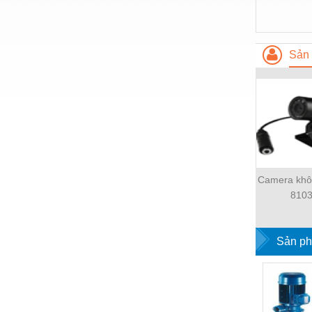
Hóa chất-Trang thiết bị
Kệ công nghiệp
Khí nén - Thiết bị
Sản 
Khuôn mẫu - Phụ tùng
Lọc công nghiệp
Máy công cụ - Phụ tùng
Mỏ - Trang thiết bị
Mô tơ - Hộp số
Camera khô
810
Môi trường - Thiết bị
Nâng hạ - Trang thiết bị
Sản ph
Nội - Ngoại thất - văn phòng
Nồi hơi - Trang thiết bị
Nông nghiệp - Thiết bị