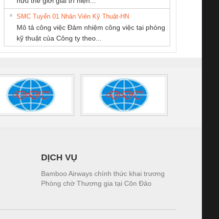
hữu thế giới giải trí hiện...
Miền
HƯNG
Quốc Thịnh
tấm pin
điện TRANSCLINIC
trơn Đà Nẵng
giám 
SMC Tuyển 01 Nhân Viên Kỹ Thuật-HN
SCLINIC 16I+
BKE 1K5.4
Sola
Mô tả công việc Đảm nhiệm công việc tại phòng
 (2502520000)
(7791400879)2. Giá
TRAN
kỹ thuật của Công ty theo...
1K5.4
DỊCH VỤ
Bamboo Airways chính thức khai trương
Phòng chờ Thương gia tại Côn Đảo