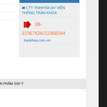
CTY TNHHTM-DV VIỄN
THÔNG TRẦN KHOA
08-
22367626/22368344
trankhoa.com.vn
N PHẨM GỢI Ý