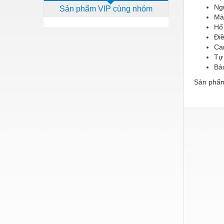
Ngư
Sản phẩm VIP cùng nhóm
Dịch vụ - Thi công
Mà
Hổ 
Điện công nghiệp
Điề
Điện gia dụng
Cam
Tự 
Điện Lạnh
Bả
Sản phẩm
Đóng tàu Thiết bị
Đúc chính xác Thiết bị
Dụng cụ cầm tay
Dụng cụ cắt gọt
Dụng cụ điện
Dụng cụ đo
Gỗ - Trang thiết bị
Hàn cắt - Thiết bị