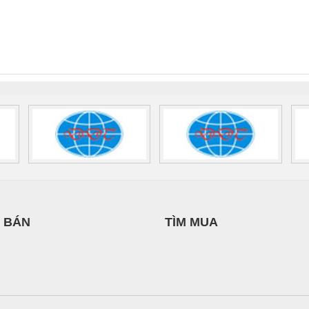
THANH
VIỆT NAM
CÁP ĐIỆN
 Suất Cao
Phoenix Contact
Phoenix Contact
THƯỢNG ĐÌNH
nix Contact
QUINT-HP-
2981059 – PSR-
TRAN
INT-HP-
BAT/PB/48DC/7.0AH/PT
SCP-
1K5 H
0AC/2.5KVA/PT
- 1133819
24UC/ESL4/3X1/1X2/B
 1136815
 BÁN
TÌM MUA