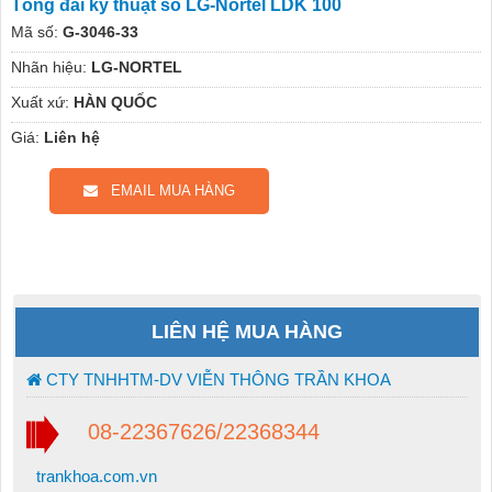
Tổng đài kỹ thuật số LG-Nortel LDK 100
Mã số:
G-3046-33
Nhãn hiệu:
LG-NORTEL
Xuất xứ:
HÀN QUỐC
Giá:
Liên hệ
EMAIL MUA HÀNG
LIÊN HỆ MUA HÀNG
CTY TNHHTM-DV VIỄN THÔNG TRẦN KHOA
08-22367626/22368344
trankhoa.com.vn