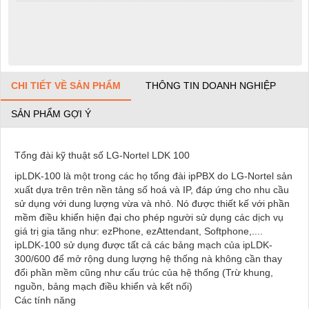
CHI TIẾT VỀ SẢN PHẨM
THÔNG TIN DOANH NGHIỆP
SẢN PHẨM GỢI Ý
Tổng đài kỹ thuật số LG-Nortel LDK 100
ipLDK-100
là một trong các họ tổng đài ipPBX do LG-Nortel sản
xuất dựa trên trên nền tảng số hoá và IP, đáp ứng cho nhu cầu
sử dụng với dung lượng vừa và nhỏ. Nó được thiết kế với phần
mềm điều khiển hiện đại cho phép người sử dụng các dịch vụ
giá trị gia tăng như:
ezPhone, ezAttendant, Softphone
,....
ipLDK-100 sử dụng được tất cả các bảng mạch của ipLDK-
300/600 để mở rộng dung lượng hệ thống nà không cần thay
đổi phần mềm cũng như cấu trúc của hệ thống
(Trừ khung,
nguồn, bảng mạch điều khiển và kết nối)
Các tính năng