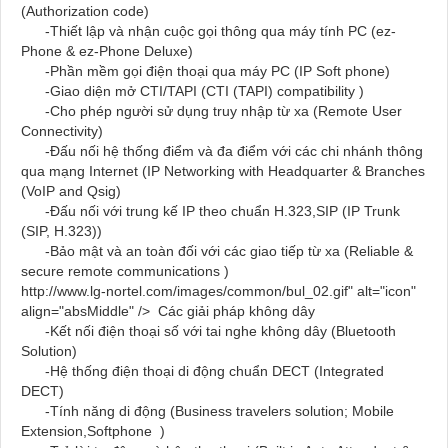
(Authorization code)
-Thiết lập và nhận cuộc gọi thông qua máy tính PC (ez-
Phone & ez-Phone Deluxe)
-Phần mềm gọi điện thoại qua máy PC (IP Soft phone)
-Giao diện mở CTI/TAPI (CTI (TAPI) compatibility )
-Cho phép người sử dụng truy nhập từ xa (Remote User
Connectivity)
-Đấu nối hệ thống điểm và đa điểm với các chi nhánh thông
qua mạng Internet (IP Networking with Headquarter & Branches
(VoIP and Qsig)
-Đấu nối với trung kế IP theo chuẩn H.323,SIP (IP Trunk
(SIP, H.323))
-Bảo mật và an toàn đối với các giao tiếp từ xa (Reliable &
secure remote communications )
http://www.lg-nortel.com/images/common/bul_02.gif" alt="icon"
align="absMiddle" />
Các giải pháp không dây
-Kết nối điện thoại số với tai nghe không dây (Bluetooth
Solution)
-Hệ thống điện thoại di động chuẩn DECT (Integrated
DECT)
-Tính năng di động (Business travelers solution; Mobile
Extension,Softphone
)