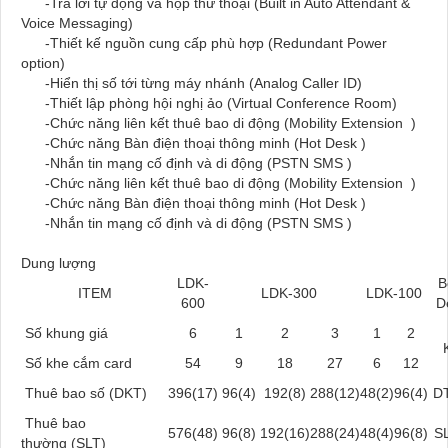
-Trả lời tự động và hộp thư thoại (Built in Auto Attendant &
Voice Messaging)
-Thiết kế nguồn cung cấp phù hợp (Redundant Power
option)
-Hiển thị số tới từng máy nhánh (Analog Caller ID)
-Thiết lập phòng hội nghị ảo (Virtual Conference Room)
-Chức năng liên kết thuê bao di động (Mobility Extension )
-Chức năng Bàn điện thoại thông minh (Hot Desk )
-Nhắn tin mạng cố định và di động (PSTN SMS )
-Chức năng liên kết thuê bao di động (Mobility Extension )
-Chức năng Bàn điện thoại thông minh (Hot Desk )
-Nhắn tin mạng cố định và di động (PSTN SMS )
Dung lượng
LDK-
B
ITEM
LDK-300
LDK-100
600
D
Số khung giá
6
1
2
3
1
2
Số khe cắm card
54
9
18
27
6
12
Thuê bao số (DKT)
396(17)
96(4)
192(8)
288(12)
48(2)
96(4)
D
Thuê bao
576(48)
96(8)
192(16)
288(24)
48(4)
96(8)
S
thường (SLT)