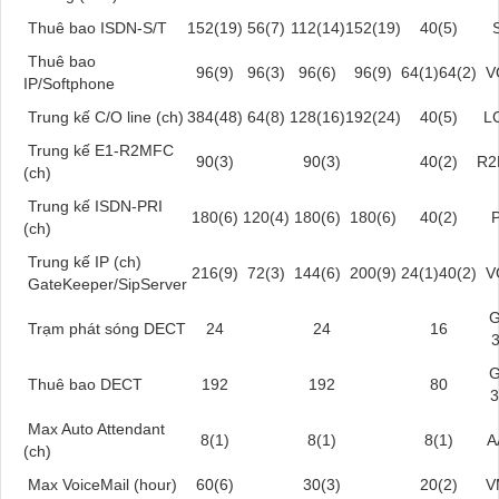
Thuê bao ISDN-S/T
152(19)
56(7)
112(14)
152(19)
40(5)
Thuê bao
96(9)
96(3)
96(6)
96(9)
64(1)
64(2)
V
IP/Softphone
Trung kế C/O line (ch)
384(48)
64(8)
128(16)
192(24)
40(5)
L
Trung kế E1-R2MFC
90(3)
90(3)
40(2)
R2
(ch)
Trung kế ISDN-PRI
180(6)
120(4)
180(6)
180(6)
40(2)
(ch)
Trung kế IP (ch)
216(9)
72(3)
144(6)
200(9)
24(1)
40(2)
V
GateKeeper/SipServer
G
Trạm phát sóng DECT
24
24
16
G
Thuê bao DECT
192
192
80
Max Auto Attendant
8(1)
8(1)
8(1)
A
(ch)
Max VoiceMail (hour)
60(6)
30(3)
20(2)
V