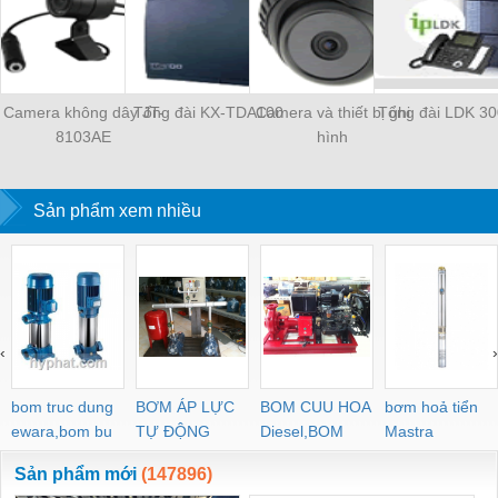
Camera không dây JT-
Tổng đài KX-TDA100
Camera và thiết bị ghi
Tổng đài LDK 30
8103AE
hình
Sản phẩm xem nhiều
‹
›
bom truc dung
BƠM ÁP LỰC
BOM CUU HOA
bơm hoả tiển
ewara,bom bu
TỰ ĐỘNG
Diesel,BOM
Mastra
ewara
CHUA CHAY
Sản phẩm mới
(147896)