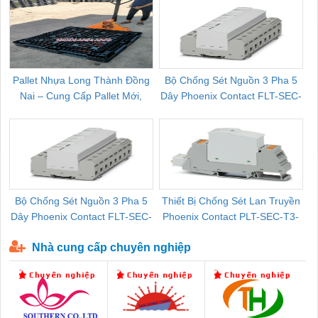
Pallet Nhựa Long Thành Đồng
Bộ Chống Sét Nguồn 3 Pha 5
Nai – Cung Cấp Pallet Mới,
Dây Phoenix Contact FLT-SEC-
C
Pallet Cũ Giá Tốt
P-T1-3S-264/50-FM - 2909589
Bộ Chống Sét Nguồn 3 Pha 5
Thiết Bị Chống Sét Lan Truyền
B
Dây Phoenix Contact FLT-SEC-
Phoenix Contact PLT-SEC-T3-
P-T1-3S-440/35-FM - 2908264
230-FM-PT - 2907928
Nhà cung cấp chuyên nghiệp