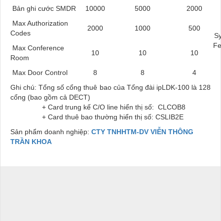
Bản ghi cước SMDR
10000
5000
2000
Max Authorization
2000
1000
500
Codes
S
Fe
Max Conference
10
10
10
Room
Max Door Control
8
8
4
Ghi chú:
Tổng số cổng thuê bao của Tổng đài ipLDK-100 là 128
cổng (bao gồm cả DECT)
+ Card trung kế C/O line hiển thị số:
CLCOB8
+ Card thuê bao thường hiển thị số: CSLIB2E
Sản phẩm doanh nghiệp:
CTY TNHHTM-DV VIỄN THÔNG
TRẦN KHOA