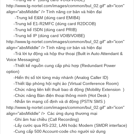
http://www.lg-nortel.com/images/common/bul_02.gif" alt="icon"
align="absMiddle" />
Tính năng cơ bản và hiện đại
-Trung kế E&M (dùng card
EMIB4
)
-Trung kế E1-R2MFC (dùng card
R2DCOB
)
-Trung kế ISDN (dùng card
PRIB
)
-Trung kế IP (dùng card
VOIB/VOIBE
)
http://www.lg-nortel.com/images/common/bul_02.gif" alt="icon"
align="absMiddle" /> Tính năng cơ bản và hiện đại
-Trả lời tự động và hộp thư thoại (Built in Auto Attendant &
Voice Messaging)
-Thiết kế nguồn cung cấp phù hợp (Redundant Power
option)
-Hiển thị số tới từng máy nhánh (Analog Caller ID)
-Thiết lập phòng hội nghị ảo (Virtual Conference Room)
-Chức năng liên kết thuê bao di động (Mobility Extension )
-Chức năng Bàn điện thoại thông minh (Hot Desk )
-Nhắn tin mạng cố định và di động (PSTN SMS )
http://www.lg-nortel.com/images/common/bul_02.gif" alt="icon"
align="absMiddle" />
Các ứng dụng thương mại
-Ghi âm hai chiều (Call Recording)
-Lấy cước qua RS-232, LAN hoặc Modem (SMDR interface)
-Cung cấp 500 Account-code cho người sử dụng