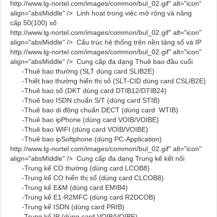
http://www.lg-nortel.com/images/common/bul_02.gif" alt="icon"
align="absMiddle" />
Linh hoạt trong việc mở rộng và nâng
cấp 50(100) số
http://www.lg-nortel.com/images/common/bul_02.gif" alt="icon"
align="absMiddle" />
Cấu trúc hệ thống trên nền tảng số và IP
http://www.lg-nortel.com/images/common/bul_02.gif" alt="icon"
align="absMiddle" />
Cung cấp đa dạng Thuê bao đầu cuối
-Thuê bao thường (SLT dùng card
SLIB2E)
-Thiết bao thường hiển thị số (SLT-CID dùng card
CSLIB2E)
-Thuê bao số (DKT dùng card
DTIB12/DTIB24
)
-Thuê bao ISDN chuẩn S/T (dùng card
STIB
)
-Thuê bao di động chuẩn DECT (dùng card
WTIB
)
-Thuê bao ipPhone (dùng card
VOIB/VOIBE
)
-Thuê bao WIFI (dùng card
VOIB/VOIBE
)
-Thuê bao ipSoftphone (dùng
PC-Application
)
http://www.lg-nortel.com/images/common/bul_02.gif" alt="icon"
align="absMiddle" />
Cung cấp đa dạng Trung kế kết nối
-Trung kế CO thường (dùng card
LCOB8
)
-Trung kế CO hiển thị số (dùng card
CLCOB8
)
-Trung kế E&M (dùng card
EMIB4
)
-Trung kế E1-R2MFC (dùng card
R2DCOB
)
-Trung kế ISDN (dùng card
PRIB
)
-Trung kế IP (dùng card
VOIB/VOIBE
)