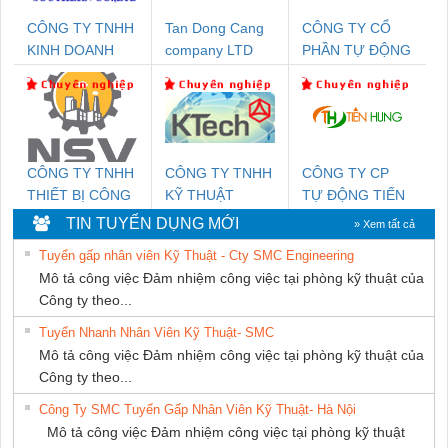
CÔNG TY TNHH
Tan Dong Cang
CÔNG TY CỔ
KINH DOANH
company LTD
PHẦN TỰ ĐỘNG
DỊCH VỤ XNK
TIẾN HƯNG
PHƯƠNG NAM
CÔNG TY TNHH
CÔNG TY TNHH
CÔNG TY CP
THIẾT BỊ CÔNG
KỸ THUẬT
TỰ ĐỘNG TIẾN
NGHIỆP NIHON
KTECH VIỆT
HƯNG
TIN TUYỂN DỤNG MỚI
» Xem tất cả
SETSUBI VIỆT
NAM
Tuyển gấp nhân viên Kỹ Thuật - Cty SMC Engineering
NAM
Mô tả công việc Đảm nhiệm công việc tại phòng kỹ thuật của
Công ty theo...
Tuyển Nhanh Nhân Viên Kỹ Thuật- SMC
Mô tả công việc Đảm nhiệm công việc tại phòng kỹ thuật của
Công ty theo...
Công Ty SMC Tuyển Gấp Nhân Viên Kỹ Thuật- Hà Nội
Mô tả công việc Đảm nhiệm công việc tại phòng kỹ thuật