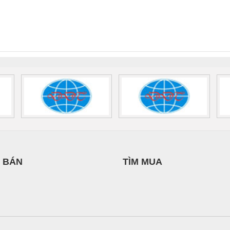
 Suất Cao
Phoenix Contact
Phoenix Contact
THUẬT ĐIỆN CƠ
nix Contact
QUINT-HP-
2981059 – PSR-
TRAN
GIA HƯNG PHÁT
INT-HP-
BAT/PB/48DC/7.0AH/PT
SCP-
1K5 H
0AC/2.5KVA/PT
- 1133819
24UC/ESL4/3X1/1X2/B
 1136815
 BÁN
TÌM MUA