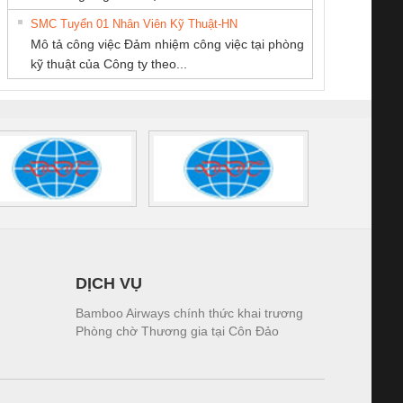
tấm pin
điện TRANSCLINIC
trơn Đà Nẵng
giám 
SMC Tuyển 01 Nhân Viên Kỹ Thuật-HN
SCLINIC 16I+
BKE 1K5.4
Sola
Mô tả công việc Đảm nhiệm công việc tại phòng
 (2502520000)
(7791400879)2. Giá
TRAN
kỹ thuật của Công ty theo...
1K5.4
DỊCH VỤ
Bamboo Airways chính thức khai trương
Phòng chờ Thương gia tại Côn Đảo