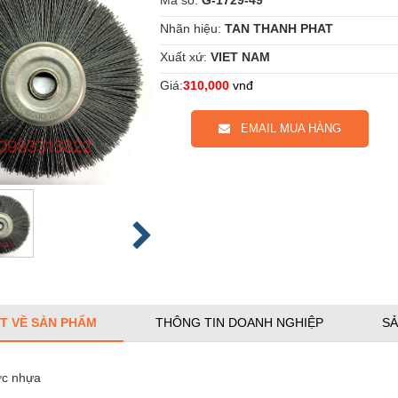
Nhãn hiệu:
TAN THANH PHAT
Xuất xứ:
VIET NAM
Giá:
310,000
vnđ
EMAIL MUA HÀNG
ẾT VỀ SẢN PHẨM
THÔNG TIN DOANH NGHIỆP
SẢ
ớc nhựa