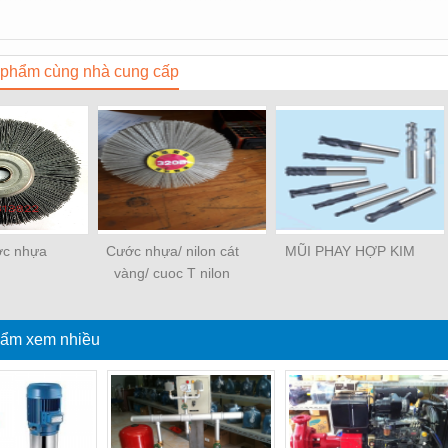
phẩm cùng nhà cung cấp
ớc nhựa
Cước nhựa/ nilon cát
MŨI PHAY HỢP KIM
vàng/ cuoc T nilon
ẩm xem nhiều