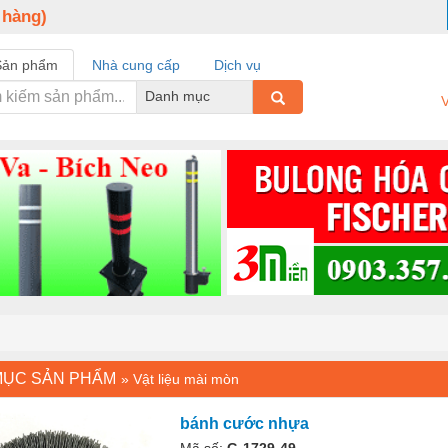
 hàng)
Sản phẩm
Nhà cung cấp
Dịch vụ
Danh mục
V
MỤC SẢN PHẨM
»
Vật liệu mài mòn
bánh cước nhựa
Mã số:
G-1729-49