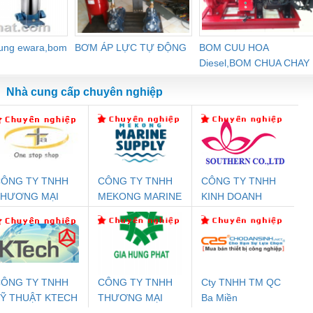
dung ewara,bom
BƠM ÁP LỰC TỰ ĐỘNG
BOM CUU HOA
Diesel,BOM CHUA CHAY
Nhà cung cấp chuyên nghiệp
ÔNG TY TNHH
CÔNG TY TNHH
CÔNG TY TNHH
Đệm An Toàn
Rơ Le An Toàn
Bộ Lặp Tín Hiệu
Rơ
THƯƠNG MẠI
MEKONG MARINE
KINH DOANH
nix Contact
Phoenix Contact
PROFIBUS Phoenix
Pho
HIÊN ÂN VIỆT
SUPPLY
DỊCH VỤ XNK
PC20-1NO-
PSR-SCP-
Contact PSI-REP-
298
NAM
PHƯƠNG NAM
24DC-SP -
24UC/ESL4/3X1/1X2/B
PROFIBUS/12MB -
700578
- 2981059
2708863
24DC
ÔNG TY TNHH
CÔNG TY TNHH
Cty TNHH TM QC
Ỹ THUẬT KTECH
THƯƠNG MẠI
Ba Miền
ưu Điện AC
Mô-đun Ắc Quy UPS
Rơ Le An Toàn
Bộ g
IỆT NAM
DỊCH VỤ KỸ