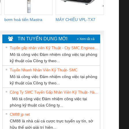
›
bơm hoả tiển Mastra
MÁY CHIẾU VPL-TX7
BOM DINH
WHITE
TIN TUYỂN DỤNG MỚI
» Xem tất cả
Tuyển gấp nhân viên Kỹ Thuật - Cty SMC Engineering
Mô tả công việc Đảm nhiệm công việc tại phòng
kỹ thuật của Công ty theo...
Tuyển Nhanh Nhân Viên Kỹ Thuật- SMC
CÔNG TY CỔ
CÔNG TY CP TỰ
CÔNG TY TNHH
 Le An Toàn
Bộ giám sát chuỗi
Bộ giám sát dòng
Bộ ng
Mô tả công việc Đảm nhiệm công việc tại phòng
PHẦN DÂY VÀ
ĐỘNG TIẾN
THIẾT BỊ CÔNG
enix Contact
tấm pin
điện chuỗi
ray W
kỹ thuật của Công ty theo...
CÁP ĐIỆN
HƯNG
NGHIỆP NIHON
6960 – PSR-
TRANSCLINIC 16I+
TRANSCLINIC 16I+
BAS 
Công Ty SMC Tuyển Gấp Nhân Viên Kỹ Thuật- Hà Nội
THƯỢNG ĐÌNH
SETSUBI VIỆT
SCP-
1K5 L (2433950000)
(2008130000)
(28
Mô tả công việc Đảm nhiệm công việc tại
NAM
/FSP/2X1/1X2
phòng kỹ thuật của Công ty...
CM88 jp net
Công ty TNHH
Tan Dong Cang
CONG TY TNHH
CM88 là nhà cái cá cược trực tuyến uy tín, sở
Thương Mại SX Ba
company LTD
TM-DV DAI DONG
iám sát chuỗi
Bộ chỉnh lưu nguồn
Nẹp nhôm chống
Bộ c
hữu thế giới giải trí hiện...
Miền
THANH