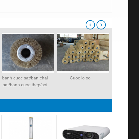
‹
›
banh cuoc sat/ban chai
Cuoc lo xo
Đá mài
sat/banh cuoc thep/soi
thep