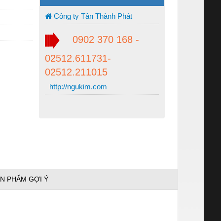
Công ty Tân Thành Phát
0902 370 168 -
02512.611731-
02512.211015
http://ngukim.com
N PHẨM GỢI Ý