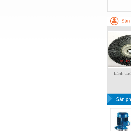
Hóa chất-Trang thiết bị
Kệ công nghiệp
Sản 
Khí nén - Thiết bị
Khuôn mẫu - Phụ tùng
Lọc công nghiệp
Máy công cụ - Phụ tùng
Mỏ - Trang thiết bị
bánh cư
Mô tơ - Hộp số
Môi trường - Thiết bị
Nâng hạ - Trang thiết bị
Sản ph
Nội - Ngoại thất - văn phòng
Nồi hơi - Trang thiết bị
Nông nghiệp - Thiết bị