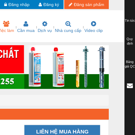
Đăng nhập
Đăng ký
Đăng sản phẩm
Tin tức
iệc làm
Cần mua
Dịch vụ
Nhà cung cấp
Video clip
Quy
định
Bảng
giá QC
LIÊN HỆ MUA HÀNG