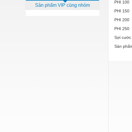
PHI 100
Sản phẩm VIP cùng nhóm
Dịch vụ - Thi công
PHI 150
Điện công nghiệp
PHI 200
Điện gia dụng
PHI 250
Sợi cước
Điện Lạnh
Sản phẩm
Đóng tàu Thiết bị
Đúc chính xác Thiết bị
Dụng cụ cầm tay
Dụng cụ cắt gọt
Dụng cụ điện
Dụng cụ đo
Gỗ - Trang thiết bị
Hàn cắt - Thiết bị