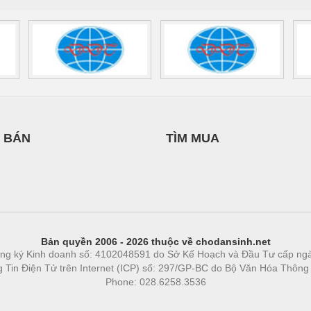
 BÁN
TÌM MUA
Bản quyền 2006 - 2026 thuộc về chodansinh.net
ng ký Kinh doanh số: 4102048591 do Sở Kế Hoạch và Đầu Tư cấp ng
ng Tin Điện Tử trên Internet (ICP) số: 297/GP-BC do Bộ Văn Hóa Thông
Phone: 028.6258.3536
Phòng trọ
|
https://bdsgroup.vn
https://kqxs123.com