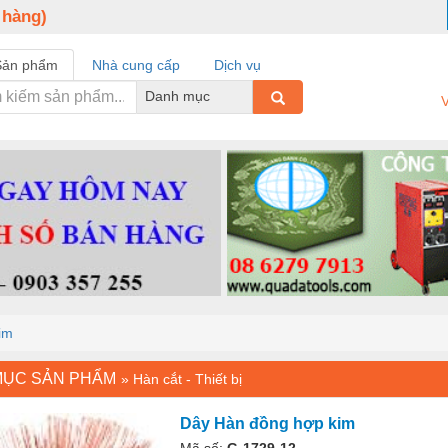
 hàng)
Sản phẩm
Nhà cung cấp
Dịch vụ
Danh mục
V
im
MỤC SẢN PHẨM
»
Hàn cắt - Thiết bị
Dây Hàn đồng hợp kim
Mã số:
G-1729-12