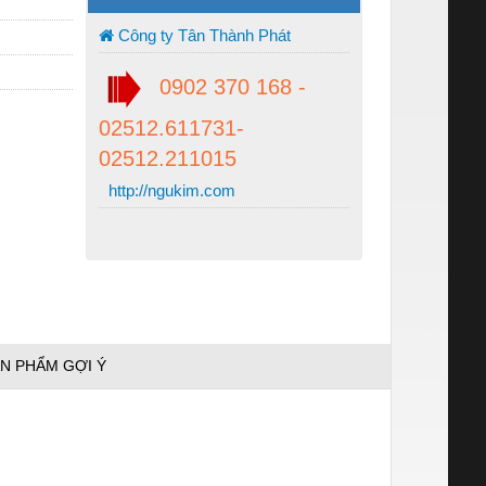
Công ty Tân Thành Phát
0902 370 168 -
02512.611731-
02512.211015
http://ngukim.com
N PHẨM GỢI Ý