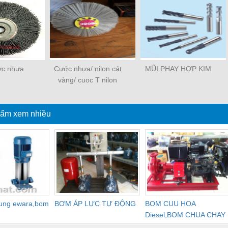
ớc nhựa
Cước nhựa/ nilon cát
MŨI PHAY HỢP KIM
vàng/ cuoc T nilon
ẩm xem nhiều
dung ewara,bom
BƠM ÁP LỰC TỰ ĐỘNG
BOM CUU HOA
Diesel,BOM CHUA CHAY