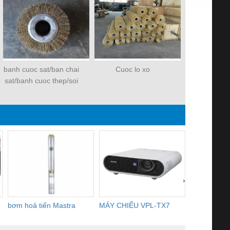
banh cuoc sat/ban chai
Cuoc lo xo
Đá mài
sat/banh cuoc thep/soi
thep
›
bơm hoả tiển Mastra
MÁY CHIẾU VPL-TX7
BOM DINH
WHITE