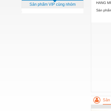
HANG M
Sản phẩm VIP cùng nhóm
Dịch vụ - Thi công
Sản phẩm
Điện công nghiệp
Điện gia dụng
Điện Lạnh
Đóng tàu Thiết bị
Đúc chính xác Thiết bị
Dụng cụ cầm tay
Dụng cụ cắt gọt
Dụng cụ điện
Dụng cụ đo
Gỗ - Trang thiết bị
Sản 
Hàn cắt - Thiết bị