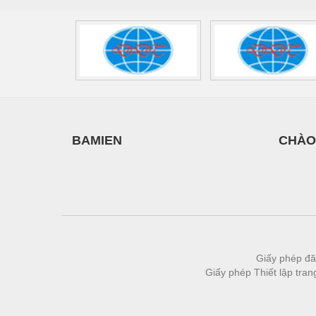
Thiết bị làm sạch
Thiết bị sơn - Sơn
Thiết bị nhà bếp
Thiết bị nhiệt
Thiêt bị PCCC
Thiết bị truyền động
BAMIEN
CHÀO
Thiết bị văn phòng
Thiết bị viễn thông
Thủy lực-Thiết bị
Thủy sản - Trang thiết bị
Giấy phép đă
Tự động hoá
Giấy phép Thiết lập tra
Van - Co các loại
Vật liệu mài mòn