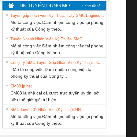
TIN TUYỂN DỤNG MỚI
» Xem tất cả
Tuyển gấp nhân viên Kỹ Thuật - Cty SMC Engineering
Mô tả công việc Đảm nhiệm công việc tại phòng
kỹ thuật của Công ty theo...
Tuyển Nhanh Nhân Viên Kỹ Thuật- SMC
CÔNG TY TNHH
CÔNG TY CỔ
CÔNG TY TNHH
 Le An Toàn
Bộ giám sát chuỗi
Bộ giám sát dòng
Bộ ng
Mô tả công việc Đảm nhiệm công việc tại phòng
MEKONG MARINE
PHẦN TỰ ĐỘNG
THƯƠNG MẠI
enix Contact
tấm pin
điện chuỗi
ray W
kỹ thuật của Công ty theo...
SUPPLY
TIẾN HƯNG
THIÊN ÂN VIỆT
6960 – PSR-
TRANSCLINIC 16I+
TRANSCLINIC 16I+
BAS 
Công Ty SMC Tuyển Gấp Nhân Viên Kỹ Thuật- Hà Nội
NAM
SCP-
1K5 L (2433950000)
(2008130000)
(28
Mô tả công việc Đảm nhiệm công việc tại
/FSP/2X1/1X2
phòng kỹ thuật của Công ty...
CM88 jp net
Công Ty TNHH
CONG TY TNHH
CÔNG TY CỔ
CM88 là nhà cái cá cược trực tuyến uy tín, sở
hiết Bị Điện Nam
TM-DV DAI DONG
PHẦN DÂY VÀ
iám sát chuỗi
Bộ chỉnh lưu nguồn
Nẹp nhôm chống
Bộ c
hữu thế giới giải trí hiện...
Quốc Thịnh
THANH
CÁP ĐIỆN
tấm pin
điện TRANSCLINIC
trơn Đà Nẵng
giám 
THƯỢNG ĐÌNH
SMC Tuyển 01 Nhân Viên Kỹ Thuật-HN
SCLINIC 16I+
BKE 1K5.4
Sola
Mô tả công việc Đảm nhiệm công việc tại phòng
 (2502520000)
(7791400879)2. Giá
TRAN
kỹ thuật của Công ty theo...
1K5.4