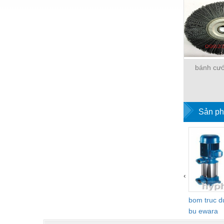
Hóa chất-Trang thiết bị
Kệ công nghiệp
Khí nén - Thiết bị
Khuôn mẫu - Phụ tùng
bánh cư
Lọc công nghiệp
Máy công cụ - Phụ tùng
Mỏ - Trang thiết bị
Sản ph
Mô tơ - Hộp số
Môi trường - Thiết bị
Nâng hạ - Trang thiết bị
‹
Nội - Ngoại thất - văn phòng
bom truc 
Nồi hơi - Trang thiết bị
bu ewara
Nông nghiệp - Thiết bị