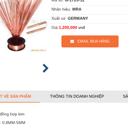
Nhãn hiệu:
MRA
Xuất xứ:
GERMANY
Giá:
1,200,000
vnđ
EMAIL MUA HÀNG
ẾT VỀ SẢN PHẨM
THÔNG TIN DOANH NGHIỆP
SẢ
đồng hợp kim
 : 0.8MM-5MM