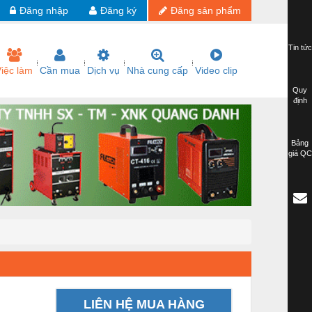
Đăng nhập
Đăng ký
Đăng sản phẩm
Tin tức
iệc làm
Cần mua
Dịch vụ
Nhà cung cấp
Video clip
Quy
định
Bảng
giá QC
LIÊN HỆ MUA HÀNG