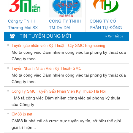
GIA HƯNG
PHÁT
Công ty TNHH
CONG TY TNHH
CÔNG TY CỔ
Thương Mại SX
TM-DV DAI
PHẦN TỰ ĐỘNG
Ba Miền
DONG THANH
TIẾN HƯNG
TIN TUYỂN DỤNG MỚI
» Xem tất cả
Tuyển gấp nhân viên Kỹ Thuật - Cty SMC Engineering
Mô tả công việc Đảm nhiệm công việc tại phòng kỹ thuật của
Công ty theo...
Tuyển Nhanh Nhân Viên Kỹ Thuật- SMC
Mô tả công việc Đảm nhiệm công việc tại phòng kỹ thuật của
Công ty theo...
Công Ty SMC Tuyển Gấp Nhân Viên Kỹ Thuật- Hà Nội
Mô tả công việc Đảm nhiệm công việc tại phòng kỹ thuật
của Công ty...
CM88 jp net
CM88 là nhà cái cá cược trực tuyến uy tín, sở hữu thế giới
giải trí hiện...