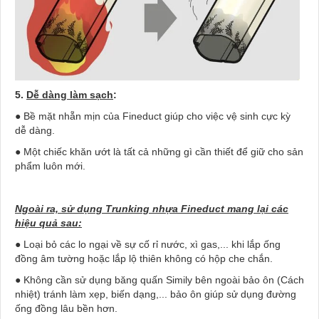
5.
Dễ dàng làm sạch
:
● Bề mặt nhẵn mịn của Fineduct giúp cho việc vệ sinh cực kỳ
dễ dàng.
● Một chiếc khăn ướt là tất cả những gì cần thiết để giữ cho sản
phẩm luôn mới.
Ngoài ra, s
ử
d
ụ
ng Trunking nh
ự
a Fineduct mang l
ạ
i các
hi
ệ
u qu
ả
sau:
● Loại bỏ các lo ngại về sự cố rỉ nước, xì gas,... khi lắp ống
đồng âm tường hoặc lắp lộ thiên không có hộp che chắn.
● Không cần sử dụng băng quấn Simily bên ngoài bảo ôn (Cách
nhiệt) tránh làm xẹp, biến dạng,... bảo ôn giúp sử dụng đường
ống đồng lâu bền hơn.