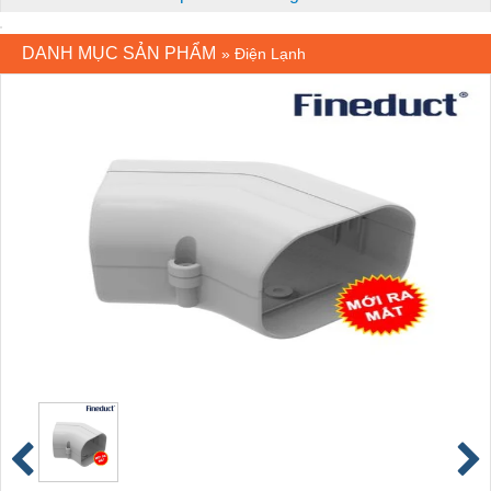
DANH MỤC SẢN PHẨM
»
Điện Lạnh