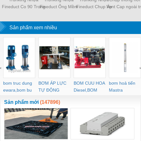
Fineduct Co 90 Trong
Fineduct Ống Mềm
Fineduct Chụp Áp
Vent Cap ngoài tr
Góc Tường Màu Trắng
Màu Ngà Màu Trắng
Tường Màu Trắng WA -
lưới chắn côn tr
CA - 80W/100W (Co
FB - 80LW/ FA - 100W
80W/100W [Hộp che
KE
đứng) [Hộp che ống
Sản phẩm xem nhiều
[Hộp che ống đồng
ống đồng máy lạnh / Air
đồng máy lạnh / Air
máy lạnh / Air
Conditioner Line Set
Conditioner Line Set
Conditioner Line Set
cover]
cover]
cover]
‹
›
bom truc dung
BƠM ÁP LỰC
BOM CUU HOA
bơm hoả tiển
ewara,bom bu
TỰ ĐỘNG
Diesel,BOM
Mastra
ewara
CHUA CHAY
Sản phẩm mới
(147896)