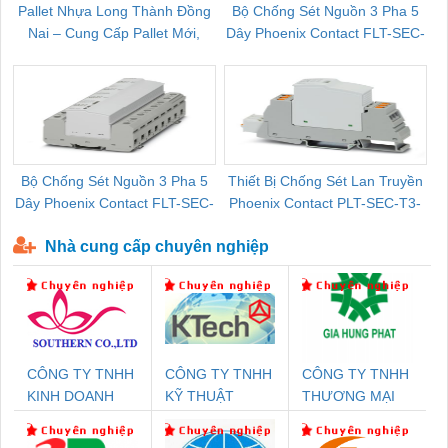
Pallet Nhựa Long Thành Đồng
Bộ Chống Sét Nguồn 3 Pha 5
Nai – Cung Cấp Pallet Mới,
Dây Phoenix Contact FLT-SEC-
C
Pallet Cũ Giá Tốt
P-T1-3S-264/50-FM - 2909589
Bộ Chống Sét Nguồn 3 Pha 5
Thiết Bị Chống Sét Lan Truyền
B
Dây Phoenix Contact FLT-SEC-
Phoenix Contact PLT-SEC-T3-
P-T1-3S-440/35-FM - 2908264
230-FM-PT - 2907928
Nhà cung cấp chuyên nghiệp
CÔNG TY TNHH
CÔNG TY TNHH
CÔNG TY TNHH
KINH DOANH
KỸ THUẬT
THƯƠNG MẠI
DỊCH VỤ XNK
KTECH VIỆT
DỊCH VỤ KỸ
PHƯƠNG NAM
NAM
THUẬT ĐIỆN CƠ