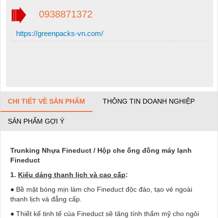
0938871372
https://greenpacks-vn.com/
CHI TIẾT VỀ SẢN PHẨM
THÔNG TIN DOANH NGHIỆP
SẢN PHẨM GỢI Ý
Trunking Nhựa Fineduct / Hộp che ống đồng máy lạnh
Fineduct
1.
Kiểu dáng thanh lịch và cao cấp
:
● Bề mặt bóng mịn làm cho Fineduct độc đáo, tạo vẻ ngoài
thanh lịch và đẳng cấp.
● Thiết kế tinh tế của Fineduct sẽ tăng tính thẩm mỹ cho ngôi