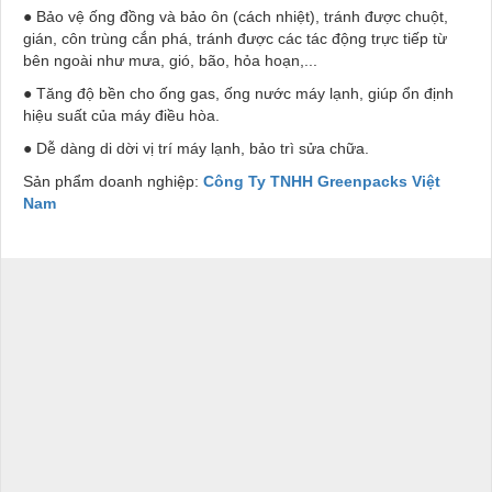
● Bảo vệ ống đồng và bảo ôn (cách nhiệt), tránh được chuột,
gián, côn trùng cắn phá, tránh được các tác động trực tiếp từ
bên ngoài như mưa, gió, bão, hỏa hoạn,...
● Tăng độ bền cho ống gas, ống nước máy lạnh, giúp ổn định
hiệu suất của máy điều hòa.
● Dễ dàng di dời vị trí máy lạnh, bảo trì sửa chữa.
Sản phẩm doanh nghiệp:
Công Ty TNHH Greenpacks Việt
Nam