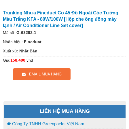
Trunking Nhựa Fineduct Co 45 Độ Ngoài Góc Tường
Màu Trắng KFA - 80W/100W [Hộp che ống đồng máy
lạnh / Air Conditioner Line Set cover]
Mã số:
G-63292-1
Nhãn hiệu:
Fineduct
Xuất xứ:
Nhật Bản
Giá:
158,400
vnđ
EMAIL MUA HÀNG
LIÊN HỆ MUA HÀNG
Công Ty TNHH Greenpacks Việt Nam