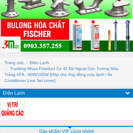
Trang chủ
Điện Lạnh
Trunking Nhựa Fineduct Co 45 Độ Ngoài Góc Tường Màu
Trắng KFA - 80W/100W [Hộp che ống đồng máy lạnh / Air
Conditioner Line Set cover]
Điện Lạnh
Sản phẩm VIP cùng nhóm