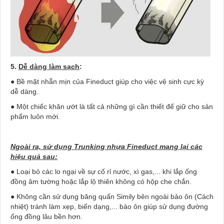
5.
Dễ dàng làm sạch
:
● Bề mặt nhẵn mịn của Fineduct giúp cho việc vệ sinh cực kỳ
dễ dàng.
● Một chiếc khăn ướt là tất cả những gì cần thiết để giữ cho sản
phẩm luôn mới.
Ngoài ra, s
ử
d
ụ
ng Trunking nh
ự
a Fineduct mang l
ạ
i các
hi
ệ
u qu
ả
sau:
● Loại bỏ các lo ngại về sự cố rỉ nước, xì gas,... khi lắp ống
đồng âm tường hoặc lắp lộ thiên không có hộp che chắn.
● Không cần sử dụng băng quấn Simily bên ngoài bảo ôn (Cách
nhiệt) tránh làm xẹp, biến dạng,... bảo ôn giúp sử dụng đường
ống đồng lâu bền hơn.