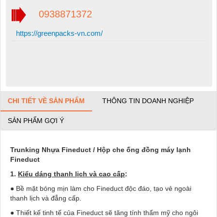
0938871372
https://greenpacks-vn.com/
CHI TIẾT VỀ SẢN PHẨM
THÔNG TIN DOANH NGHIỆP
SẢN PHẨM GỢI Ý
Trunking Nhựa Fineduct / Hộp che ống đồng máy lạnh
Fineduct
1.
Kiểu dáng thanh lịch và cao cấp
:
● Bề mặt bóng mịn làm cho Fineduct độc đáo, tạo vẻ ngoài
thanh lịch và đẳng cấp.
● Thiết kế tinh tế của Fineduct sẽ tăng tính thẩm mỹ cho ngôi