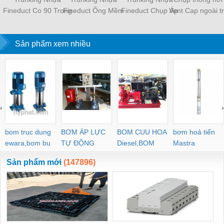
Fineduct Co 90 Trong
Fineduct Ống Mềm
Fineduct Chụp Áp
Vent Cap ngoài tr
Góc Tường Màu Trắng
Màu Ngà Màu Trắng
Tường Màu Trắng WA -
lưới chắn côn tr
CA - 80W/100W (Co
FB - 80LW/ FA - 100W
80W/100W [Hộp che
KE
đứng) [Hộp che ống
Sản phẩm xem nhiều
[Hộp che ống đồng
ống đồng máy lạnh / Air
đồng máy lạnh / Air
máy lạnh / Air
Conditioner Line Set
Conditioner Line Set
Conditioner Line Set
cover]
cover]
cover]
‹
›
bom truc dung
BƠM ÁP LỰC
BOM CUU HOA
bơm hoả tiển
ewara,bom bu
TỰ ĐỘNG
Diesel,BOM
Mastra
ewara
CHUA CHAY
Sản phẩm mới
(147896)