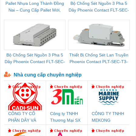
Pallet Nhựa Long Thành Đồng
Bộ Chống Sét Nguồn 3 Pha 5
Nai – Cung Cấp Pallet Mới,
Dây Phoenix Contact FLT-SEC-
C
Pallet Cũ Giá Tốt
P-T1-3S-264/50-FM - 2909589
Bộ Chống Sét Nguồn 3 Pha 5
Thiết Bị Chống Sét Lan Truyền
B
Dây Phoenix Contact FLT-SEC-
Phoenix Contact PLT-SEC-T3-
P-T1-3S-440/35-FM - 2908264
230-FM-PT - 2907928
Nhà cung cấp chuyên nghiệp
CÔNG TY CỔ
Công ty TNHH
CÔNG TY TNHH
PHẦN DÂY VÀ
Thương Mại SX
MEKONG
CÁP ĐIỆN
Ba Miền
MARINE
THƯỢNG ĐÌNH
SUPPLY