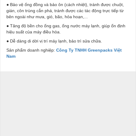
● Bảo vệ ống đồng và bảo ôn (cách nhiệt), tránh được chuột,
gián, côn trùng cắn phá, tránh được các tác động trực tiếp từ
bên ngoài như mưa, gió, bão, hỏa hoạn,...
● Tăng độ bền cho ống gas, ống nước máy lạnh, giúp ổn định
hiệu suất của máy điều hòa.
● Dễ dàng di dời vị trí máy lạnh, bảo trì sửa chữa.
Sản phẩm doanh nghiệp:
Công Ty TNHH Greenpacks Việt
Nam