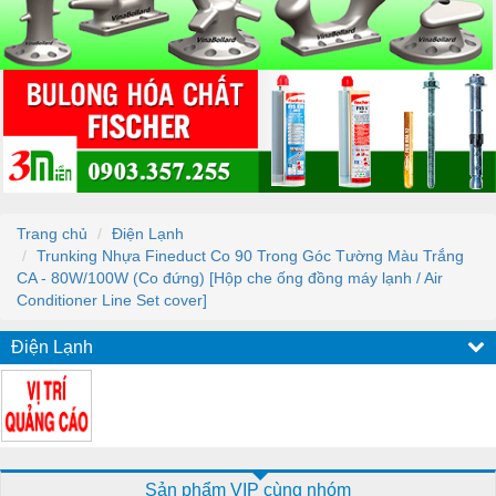
Trang chủ
Điện Lạnh
Trunking Nhựa Fineduct Co 90 Trong Góc Tường Màu Trắng
CA - 80W/100W (Co đứng) [Hộp che ống đồng máy lạnh / Air
Conditioner Line Set cover]
Điện Lạnh
Sản phẩm VIP cùng nhóm