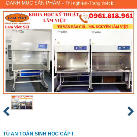
DANH MỤC SẢN PHẨM
»
Thí nghiệm-Trang thiết bị
TỦ AN TOÀN SINH HỌC CẤP I