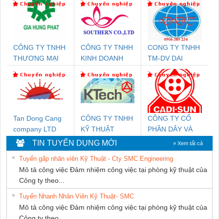
CÔNG TY TNHH
CÔNG TY TNHH
CONG TY TNHH
THƯƠNG MẠI
KINH DOANH
TM-DV DAI
DỊCH VỤ KỸ
DỊCH VỤ XNK
DONG THANH
THUẬT ĐIỆN CƠ
PHƯƠNG NAM
GIA HƯNG PHÁT
Tan Dong Cang
CÔNG TY TNHH
CÔNG TY CỔ
company LTD
KỸ THUẬT
PHẦN DÂY VÀ
KTECH VIỆT
CÁP ĐIỆN
TIN TUYỂN DỤNG MỚI
» Xem tất cả
NAM
THƯỢNG ĐÌNH
Tuyển gấp nhân viên Kỹ Thuật - Cty SMC Engineering
Mô tả công việc Đảm nhiệm công việc tại phòng kỹ thuật của
Công ty theo...
Tuyển Nhanh Nhân Viên Kỹ Thuật- SMC
Mô tả công việc Đảm nhiệm công việc tại phòng kỹ thuật của
Công ty theo...