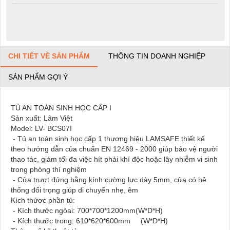
CHI TIẾT VỀ SẢN PHẨM
THÔNG TIN DOANH NGHIỆP
SẢN PHẨM GỢI Ý
TỦ AN TOÀN SINH HỌC CẤP I
Sản xuất: Lâm Việt
Model: LV- BCS07I
- Tủ an toàn sinh học cấp 1 thương hiệu LAMSAFE thiết kế
theo hướng dẫn của chuẩn EN 12469 - 2000 giúp bảo vệ người
thao tác, giảm tối đa việc hít phải khí độc hoặc lây nhiễm vi sinh
trong phòng thí nghiệm
- Cửa trượt đứng bằng kính cường lực dày 5mm, cửa có hệ
thống đối trọng giúp di chuyển nhẹ, êm
Kích thứơc phần tủ:
- Kích thước ngòai: 700*700*1200mm(W*D*H)
- Kích thước trong: 610*620*600mm (W*D*H)