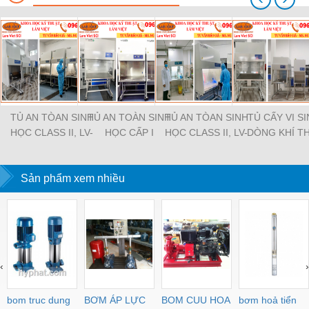
TỦ AN TÒAN SINH
TỦ AN TOÀN SINH
TỦ AN TÒAN SINH
TỦ CẤY VI S
HỌC CLASS II, LV-
HỌC CẤP I
HỌC CLASS II, LV-
DÒNG KHÍ T
BCS12
BCS15
ĐỨNG CÓ C
Sản phẩm xem nhiều
‹
›
bom truc dung
BƠM ÁP LỰC
BOM CUU HOA
bơm hoả tiển