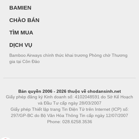
BAMIEN
CHÀO BÁN
TÌM MUA
DỊCH VỤ
Bamboo Airways chính thức khai trương Phòng chờ Thương
gia tại Côn Đảo
Bản quyền 2006 - 2026 thuộc về chodansinh.net
Giấy phép đăng ký Kinh doanh số: 4102048591 do Sở Kế Hoạch
và Đầu Tư cấp ngày 28/03/2007
Giấy phép Thiết lập trang Tin Điện Tử trên Internet (ICP) số:
297/GP-BC do Bộ Văn Hóa Thông Tin cấp ngày 12/07/2007
Phone: 028.6258.3536
Phòng trọ
|
https://bdsgroup.vn
https://kqxs123.com