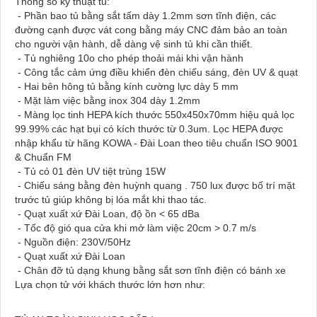
Thông số kỹ thuật tủ:
- Phần bao tủ bằng sắt tấm dày 1.2mm sơn tĩnh điện, các
đường cạnh được vát cong bằng máy CNC đảm bảo an toàn
cho người vận hành, dễ dàng vệ sinh tủ khi cần thiết.
- Tủ nghiêng 10o cho phép thoải mái khi vận hành
- Công tắc cảm ứng điều khiển đèn chiếu sáng, đèn UV & quạt
- Hai bên hông tủ bằng kính cường lực dày 5 mm
- Mặt làm việc bằng inox 304 dày 1.2mm
- Màng lọc tinh HEPA kích thước 550x450x70mm hiệu quả lọc
99.99% các hạt bụi có kích thước từ 0.3um. Lọc HEPA được
nhập khẩu từ hãng KOWA - Đài Loan theo tiêu chuẩn ISO 9001
& Chuẩn FM
- Tủ có 01 đèn UV tiệt trùng 15W
- Chiếu sáng bằng đèn huỳnh quang . 750 lux được bố trí mặt
trước tủ giúp không bị lóa mắt khi thao tác.
- Quạt xuất xứ Đài Loan, độ ồn < 65 dBa
- Tốc độ gió qua cửa khi mở làm việc 20cm > 0.7 m/s
- Nguồn điện: 230V/50Hz
- Quạt xuất xứ Đài Loan
- Chân đỡ tủ dạng khung bằng sắt sơn tĩnh điện có bánh xe
Lựa chọn tử với khách thước lớn hơn như: