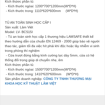
Kích thứơc phần tủ:
- Kích thước ngòai: 1200*700*1200mm(W*D*H)
- Kích thước trong: 1110*620*600mm (W*D*H)
TỦ AN TOÀN SINH HỌC CẤP I
Sản xuất: Lâm Việt
Model: LV- BCS15I
- Tủ an toàn sinh học cấp 1 thương hiệu LAMSAFE thiết kế
theo hướng dẫn của chuẩn EN 12469 - 2000 giúp bảo vệ người
thao tác, giảm tối đa việc hít phải khí độc hoặc lây nhiễm vi sinh
trong phòng thí nghiệm
- Cửa trượt đứng bằng kính cường lực dày 5mm, cửa có hệ
thống đối trọng giúp di chuyển nhẹ, êm
Kích thứơc phần tủ:
- Kích thước ngòai: 1500*700*1200mm(W*D*H)
- Kích thước trong: 1410*620*600mm (W*D*H)
Sản phẩm doanh nghiệp:
CÔNG TY TNHH THƯƠNG MẠI
KHOA HỌC KỸ THUẬT LÂM VIỆT