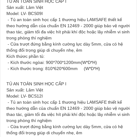
TỦ AN TOÀN SINH HỌC CẤP I
Sản xuất: Lâm Việt
Model: LV- BCS09I
- Tủ an toàn sinh học cấp 1 thương hiệu LAMSAFE thiết kế
theo hướng dẫn của chuẩn EN 12469 - 2000 giúp bảo vệ người
thao tác, giảm tối đa việc hít phải khí độc hoặc lây nhiễm vi sinh
trong phòng thí nghiệm
- Cửa trượt đứng bằng kính cường lực dày 5mm, cửa có hệ
thống đối trọng giúp di chuyển nhẹ, êm
Kích thứơc phần tủ:
- Kích thước ngòai: 900*700*1200mm(W*D*H)
- Kích thước trong: 810*620*600mm (W*D*H)
TỦ AN TOÀN SINH HỌC CẤP I
Sản xuất: Lâm Việt
Model: LV- BCS12I
- Tủ an toàn sinh học cấp 1 thương hiệu LAMSAFE thiết kế
theo hướng dẫn của chuẩn EN 12469 - 2000 giúp bảo vệ người
thao tác, giảm tối đa việc hít phải khí độc hoặc lây nhiễm vi sinh
trong phòng thí nghiệm
- Cửa trượt đứng bằng kính cường lực dày 5mm, cửa có hệ
thống đối trọng giúp di chuyển nhẹ, êm