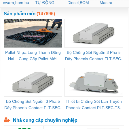
ewara,bom bu
TỰ ĐỘNG
Diesel,BOM
Mastra
ewara
CHUA CHAY
Sản phẩm mới
(147896)
Pallet Nhựa Long Thành Đồng
Bộ Chống Sét Nguồn 3 Pha 5
Nai – Cung Cấp Pallet Mới,
Dây Phoenix Contact FLT-SEC-
C
Pallet Cũ Giá Tốt
P-T1-3S-264/50-FM - 2909589
Bộ Chống Sét Nguồn 3 Pha 5
Thiết Bị Chống Sét Lan Truyền
B
Dây Phoenix Contact FLT-SEC-
Phoenix Contact PLT-SEC-T3-
P-T1-3S-440/35-FM - 2908264
230-FM-PT - 2907928
Nhà cung cấp chuyên nghiệp