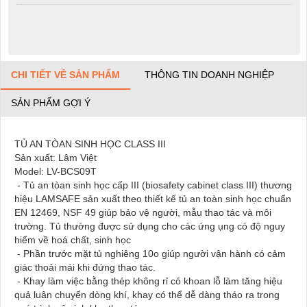
CHI TIẾT VỀ SẢN PHẨM
THÔNG TIN DOANH NGHIỆP
SẢN PHẨM GỢI Ý
TỦ AN TÒAN SINH HỌC CLASS III
Sản xuất: Lâm Việt
Model: LV-BCS09T
- Tủ an tòan sinh học cấp III (biosafety cabinet class III) thương
hiệu LAMSAFE sản xuất theo thiết kế tủ an toàn sinh học chuẩn
EN 12469, NSF 49 giúp bảo vệ người, mẫu thao tác và môi
trường. Tủ thường được sử dụng cho các ứng ụng có độ nguy
hiểm về hoá chất, sinh học
- Phần trước mặt tủ nghiêng 10o giúp người vận hành có cảm
giác thoải mái khi đứng thao tác.
- Khay làm việc bằng thép không rỉ có khoan lỗ làm tăng hiệu
quả luân chuyển dòng khí, khay có thể dễ dàng tháo ra trong