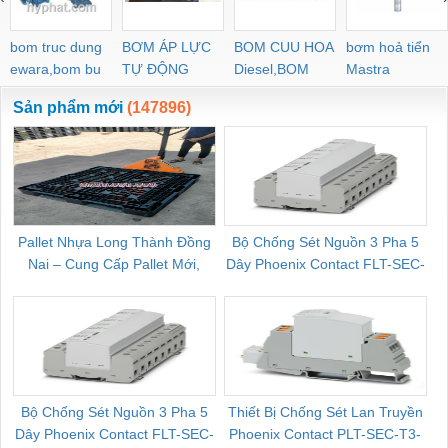
bom truc dung
BƠM ÁP LỰC
BOM CUU HOA
bơm hoả tiển
ewara,bom bu
TỰ ĐỘNG
Diesel,BOM
Mastra
ewara
CHUA CHAY
Sản phẩm mới
(147896)
Pallet Nhựa Long Thành Đồng
Bộ Chống Sét Nguồn 3 Pha 5
Nai – Cung Cấp Pallet Mới,
Dây Phoenix Contact FLT-SEC-
C
Pallet Cũ Giá Tốt
P-T1-3S-264/50-FM - 2909589
Bộ Chống Sét Nguồn 3 Pha 5
Thiết Bị Chống Sét Lan Truyền
B
Dây Phoenix Contact FLT-SEC-
Phoenix Contact PLT-SEC-T3-