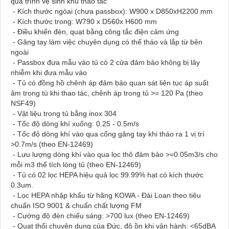
quá trình vệ sinh khu thao tác
- Kích thước ngòai (chưa passbox): W900 x D850xH2200 mm
- Kích thước trong: W790 x D560x H600 mm
- Điều khiển đèn, quạt bằng công tắc điện cảm ứng
- Găng tay làm việc chuyên dụng có thể tháo và lắp từ bên
ngoài
- Passbox đưa mẫu vào tủ có 2 cửa đảm bảo không bị lây
nhiễm khi đưa mẫu vào
- Tủ có đồng hồ chênh áp đảm bảo quan sát liên tục áp suất
âm trong tủ khi thao tác, chênh áp trong tủ >= 120 Pa (theo
NSF49)
- Vật liệu trong tủ bằng inox 304
- Tốc độ dòng khí xuống: 0.25 - 0.5m/s
- Tốc độ dòng khí vào qua cổng găng tay khi tháo ra 1 vị trí
>0.7m/s (theo EN-12469)
- Lưu lượng dòng khí vào qua lọc thô đảm bảo >=0.05m3/s cho
mỗi m3 thể tích lòng tủ (theo EN-12469)
- Tủ có 02 lọc HEPA hiệu quả lọc 99.99% hạt có kích thước
0.3um.
- Lọc HEPA nhập khẩu từ hãng KOWA - Đài Loan theo tiêu
chuẩn ISO 9001 & chuẩn chất lượng FM
- Cường độ đèn chiếu sáng: >700 lux (theo EN-12469)
- Quạt thổi chuyên dụng của Đức, độ ồn khi vận hành: <65dBA