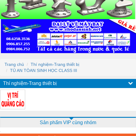
Trang chủ
Thí nghiệm-Trang thiết bị
TỦ AN TÒAN SINH HỌC CLASS III
Thí nghiệm-Trang thiết bị
Sản phẩm VIP cùng nhóm