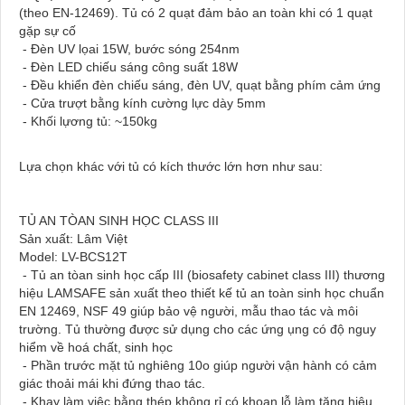
(theo EN-12469). Tủ có 2 quạt đảm bảo an toàn khi có 1 quạt
gặp sự cố
- Đèn UV lọai 15W, bước sóng 254nm
- Đèn LED chiếu sáng công suất 18W
- Đều khiển đèn chiếu sáng, đèn UV, quạt bằng phím cảm ứng
- Cửa trượt bằng kính cường lực dày 5mm
- Khối lựơng tủ: ~150kg
Lựa chọn khác với tủ có kích thước lớn hơn như sau:
TỦ AN TÒAN SINH HỌC CLASS III
Sản xuất: Lâm Việt
Model: LV-BCS12T
- Tủ an tòan sinh học cấp III (biosafety cabinet class III) thương
hiệu LAMSAFE sản xuất theo thiết kế tủ an toàn sinh học chuẩn
EN 12469, NSF 49 giúp bảo vệ người, mẫu thao tác và môi
trường. Tủ thường được sử dụng cho các ứng ụng có độ nguy
hiểm về hoá chất, sinh học
- Phần trước mặt tủ nghiêng 10o giúp người vận hành có cảm
giác thoải mái khi đứng thao tác.
- Khay làm việc bằng thép không rỉ có khoan lỗ làm tăng hiệu