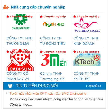
P-T1-3S-440/35-FM - 2908264
230-FM-PT - 2907928
Nhà cung cấp chuyên nghiệp
CÔNG TY TNHH
CÔNG TY CP
CÔNG TY TNHH
THƯƠNG MẠI
TỰ ĐỘNG TIẾN
KINH DOANH
DỊCH VỤ KỸ
HƯNG
DỊCH VỤ XNK
THUẬT ĐIỆN CƠ
PHƯƠNG NAM
GIA HƯNG PHÁT
CÔNG TY CỔ
Công ty TNHH
CÔNG TY TNHH
PHẦN DÂY VÀ
Thương Mại SX
KỸ THUẬT
CÁP ĐIỆN
Ba Miền
KTECH VIỆT
TIN TUYỂN DỤNG MỚI
» Xem tất cả
THƯỢNG ĐÌNH
NAM
Tuyển gấp nhân viên Kỹ Thuật - Cty SMC Engineering
Mô tả công việc Đảm nhiệm công việc tại phòng kỹ thuật của
Công ty theo...