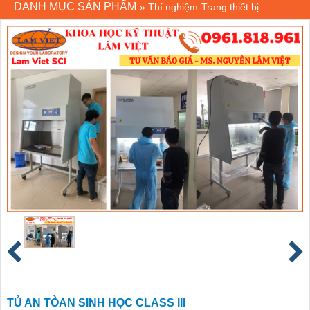
DANH MỤC SẢN PHẨM
»
Thí nghiệm-Trang thiết bị
TỦ AN TÒAN SINH HỌC CLASS III