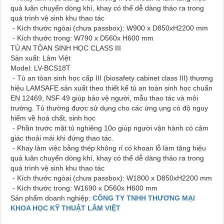
quả luân chuyển dòng khí, khay có thể dễ dàng tháo ra trong
quá trình vệ sinh khu thao tác
- Kích thước ngòai (chưa passbox): W900 x D850xH2200 mm
- Kích thước trong: W790 x D560x H600 mm
TỦ AN TÒAN SINH HỌC CLASS III
Sản xuất: Lâm Việt
Model: LV-BCS18T
- Tủ an tòan sinh học cấp III (biosafety cabinet class III) thương
hiệu LAMSAFE sản xuất theo thiết kế tủ an toàn sinh học chuẩn
EN 12469, NSF 49 giúp bảo vệ người, mẫu thao tác và môi
trường. Tủ thường được sử dụng cho các ứng ụng có độ nguy
hiểm về hoá chất, sinh học
- Phần trước mặt tủ nghiêng 10o giúp người vận hành có cảm
giác thoải mái khi đứng thao tác.
- Khay làm việc bằng thép không rỉ có khoan lỗ làm tăng hiệu
quả luân chuyển dòng khí, khay có thể dễ dàng tháo ra trong
quá trình vệ sinh khu thao tác
- Kích thước ngòai (chưa passbox): W1800 x D850xH2200 mm
- Kích thước trong: W1690 x D560x H600 mm
Sản phẩm doanh nghiệp:
CÔNG TY TNHH THƯƠNG MẠI
KHOA HỌC KỸ THUẬT LÂM VIỆT