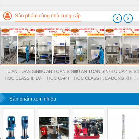
Sản phẩm cùng nhà cung cấp
‹
›
TỦ AN TÒAN SINH
TỦ AN TOÀN SINH
TỦ AN TÒAN SINH
TỦ CẤY VI S
HỌC CLASS II, LV-
HỌC CẤP I
HỌC CLASS II, LV-
DÒNG KHÍ T
BCS12
BCS15
ĐỨNG CÓ C
Sản phẩm xem nhiều
‹
›