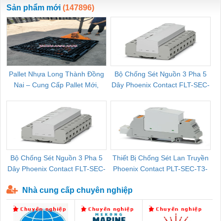
Sản phẩm mới
(147896)
Pallet Nhựa Long Thành Đồng
Bộ Chống Sét Nguồn 3 Pha 5
Nai – Cung Cấp Pallet Mới,
Dây Phoenix Contact FLT-SEC-
C
Pallet Cũ Giá Tốt
P-T1-3S-264/50-FM - 2909589
Bộ Chống Sét Nguồn 3 Pha 5
Thiết Bị Chống Sét Lan Truyền
B
Dây Phoenix Contact FLT-SEC-
Phoenix Contact PLT-SEC-T3-
P-T1-3S-440/35-FM - 2908264
230-FM-PT - 2907928
Nhà cung cấp chuyên nghiệp