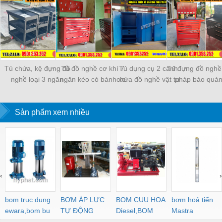
Tủ chứa, kệ đựng đồ
Tủ đồ nghề cơ khí 7
Tủ dụng cụ 2 cánh
Tủ đựng đồ nghề 
nghề loại 3 ngăn
ngăn kéo có bánh xe
chứa đồ nghề vật tư
pháp bảo quản
đẩy
giá xưởng
nghề hiệu q
Sản phẩm xem nhiều
‹
›
bom truc dung
BƠM ÁP LỰC
BOM CUU HOA
bơm hoả tiển
ewara,bom bu
TỰ ĐỘNG
Diesel,BOM
Mastra
ewara
CHUA CHAY