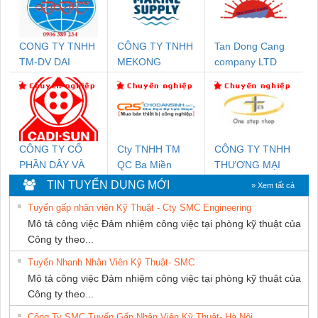
CONG TY TNHH
CÔNG TY TNHH
Tan Dong Cang
TM-DV DAI
MEKONG
company LTD
DONG THANH
MARINE
SUPPLY
CÔNG TY CỔ
Cty TNHH TM
CÔNG TY TNHH
PHẦN DÂY VÀ
QC Ba Miền
THƯƠNG MẠI
CÁP ĐIỆN
THIÊN ÂN VIỆT
TIN TUYỂN DỤNG MỚI
» Xem tất cả
THƯỢNG ĐÌNH
NAM
Tuyển gấp nhân viên Kỹ Thuật - Cty SMC Engineering
Mô tả công việc Đảm nhiệm công việc tại phòng kỹ thuật của
Công ty theo...
Tuyển Nhanh Nhân Viên Kỹ Thuật- SMC
Mô tả công việc Đảm nhiệm công việc tại phòng kỹ thuật của
Công ty theo...
Công Ty SMC Tuyển Gấp Nhân Viên Kỹ Thuật- Hà Nội