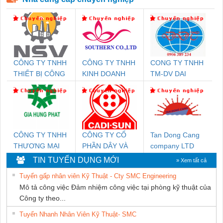
CÔNG TY TNHH
CÔNG TY TNHH
CONG TY TNHH
THIẾT BỊ CÔNG
KINH DOANH
TM-DV DAI
NGHIỆP NIHON
DỊCH VỤ XNK
DONG THANH
SETSUBI VIỆT
PHƯƠNG NAM
NAM
CÔNG TY TNHH
CÔNG TY CỔ
Tan Dong Cang
THƯƠNG MẠI
PHẦN DÂY VÀ
company LTD
DỊCH VỤ KỸ
CÁP ĐIỆN
TIN TUYỂN DỤNG MỚI
» Xem tất cả
THUẬT ĐIỆN CƠ
THƯỢNG ĐÌNH
Tuyển gấp nhân viên Kỹ Thuật - Cty SMC Engineering
GIA HƯNG PHÁT
Mô tả công việc Đảm nhiệm công việc tại phòng kỹ thuật của
Công ty theo...
Tuyển Nhanh Nhân Viên Kỹ Thuật- SMC