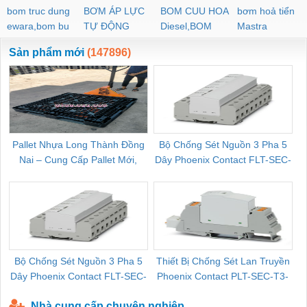
bom truc dung
BƠM ÁP LỰC
BOM CUU HOA
bơm hoả tiển
ewara,bom bu
TỰ ĐỘNG
Diesel,BOM
Mastra
ewara
CHUA CHAY
Sản phẩm mới
(147896)
Pallet Nhựa Long Thành Đồng
Bộ Chống Sét Nguồn 3 Pha 5
Nai – Cung Cấp Pallet Mới,
Dây Phoenix Contact FLT-SEC-
C
Pallet Cũ Giá Tốt
P-T1-3S-264/50-FM - 2909589
Bộ Chống Sét Nguồn 3 Pha 5
Thiết Bị Chống Sét Lan Truyền
B
Dây Phoenix Contact FLT-SEC-
Phoenix Contact PLT-SEC-T3-
P-T1-3S-440/35-FM - 2908264
230-FM-PT - 2907928
Nhà cung cấp chuyên nghiệp