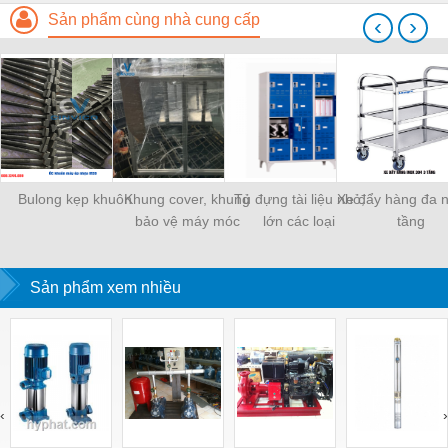
Sản phẩm cùng nhà cung cấp
‹
›
Bulong kẹp khuôn
Khung cover, khung
Tủ đựng tài liệu nhỏ,
Xe đẩy hàng đa 
bảo vệ máy móc
lớn các loại
tầng
Sản phẩm xem nhiều
‹
›