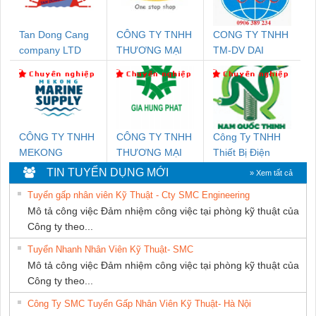
Tan Dong Cang
CÔNG TY TNHH
CONG TY TNHH
company LTD
THƯƠNG MẠI
TM-DV DAI
THIÊN ÂN VIỆT
DONG THANH
NAM
CÔNG TY TNHH
CÔNG TY TNHH
Công Ty TNHH
MEKONG
THƯƠNG MẠI
Thiết Bị Điện
MARINE SUPPLY
DỊCH VỤ KỸ
Nam Quốc Thịnh
TIN TUYỂN DỤNG MỚI
» Xem tất cả
THUẬT ĐIỆN CƠ
Tuyển gấp nhân viên Kỹ Thuật - Cty SMC Engineering
GIA HƯNG
Mô tả công việc Đảm nhiệm công việc tại phòng kỹ thuật của
PHÁT
Công ty theo...
Tuyển Nhanh Nhân Viên Kỹ Thuật- SMC
Mô tả công việc Đảm nhiệm công việc tại phòng kỹ thuật của
Công ty theo...
Công Ty SMC Tuyển Gấp Nhân Viên Kỹ Thuật- Hà Nội