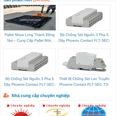
Pallet Nhựa Long Thành Đồng
Bộ Chống Sét Nguồn 3 Pha 5
Nai – Cung Cấp Pallet Mới,
Dây Phoenix Contact FLT-SEC-
C
Pallet Cũ Giá Tốt
P-T1-3S-264/50-FM - 2909589
Bộ Chống Sét Nguồn 3 Pha 5
Thiết Bị Chống Sét Lan Truyền
B
Dây Phoenix Contact FLT-SEC-
Phoenix Contact PLT-SEC-T3-
P-T1-3S-440/35-FM - 2908264
230-FM-PT - 2907928
Nhà cung cấp chuyên nghiệp