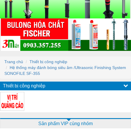
Trang chủ
Thiết bị công nghiệp
Hệ thống máy đánh bóng siêu âm /Ultrasonic Finishing System
SONOFILE SF-355
Thiết bị công nghiệp
Sản phẩm VIP cùng nhóm