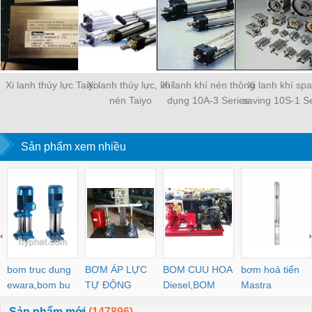
Xi lanh thủy lực Taiyo
Xi lanh thủy lực, khí
Xi lanh khí nén thông
Xi lanh khí sp
nén Taiyo
dụng 10A-3 Series
saving 10S-1 Se
Sản phẩm xem nhiều
‹
›
bom truc dung
BƠM ÁP LỰC
BOM CUU HOA
bơm hoả tiển
ewara,bom bu
TỰ ĐỘNG
Diesel,BOM
Mastra
ewara
CHUA CHAY
Sản phẩm mới
(147896)