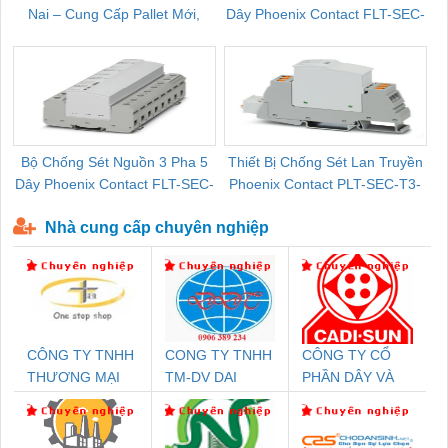
Nai – Cung Cấp Pallet Mới,
Dây Phoenix Contact FLT-SEC-
C
Pallet Cũ Giá Tốt
P-T1-3S-264/50-FM - 2909589
Bộ Chống Sét Nguồn 3 Pha 5
Thiết Bị Chống Sét Lan Truyền
B
Dây Phoenix Contact FLT-SEC-
Phoenix Contact PLT-SEC-T3-
P-T1-3S-440/35-FM - 2908264
230-FM-PT - 2907928
Nhà cung cấp chuyên nghiệp
CÔNG TY TNHH
CONG TY TNHH
CÔNG TY CỔ
THƯƠNG MẠI
TM-DV DAI
PHẦN DÂY VÀ
THIÊN ÂN VIỆT
DONG THANH
CÁP ĐIỆN
NAM
THƯỢNG ĐÌNH