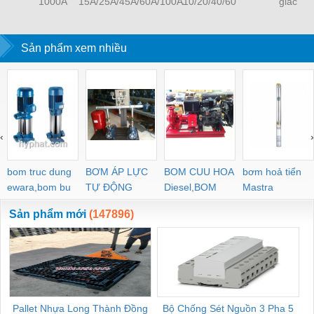
1000A
15A/25A/45A/60A/100A/150A/200A/300A/400A
10/20/40/60
giác
Sản phẩm xem nhiều
‹
›
bom truc dung
BƠM ÁP LỰC
BOM CUU HOA
bơm hoả tiển
ewara,bom bu
TỰ ĐỘNG
Diesel,BOM
Mastra
ewara
CHUA CHAY
Sản phẩm mới
(147896)
Pallet Nhựa Long Thành Đồng
Bộ Chống Sét Nguồn 3 Pha 5