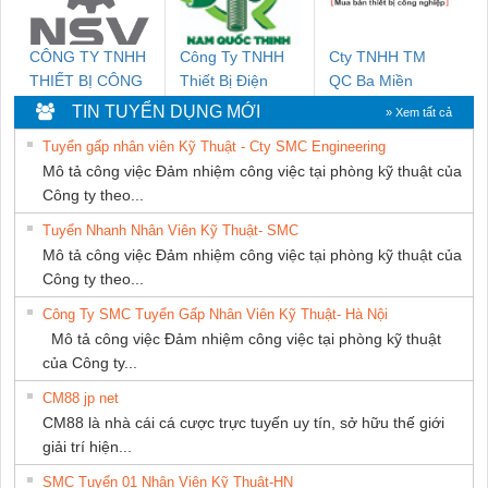
CÔNG TY TNHH
Công Ty TNHH
Cty TNHH TM
THIẾT BỊ CÔNG
Thiết Bị Điện
QC Ba Miền
NGHIỆP NIHON
Nam Quốc Thịnh
TIN TUYỂN DỤNG MỚI
» Xem tất cả
SETSUBI VIỆT
Tuyển gấp nhân viên Kỹ Thuật - Cty SMC Engineering
NAM
Mô tả công việc Đảm nhiệm công việc tại phòng kỹ thuật của
Công ty theo...
Tuyển Nhanh Nhân Viên Kỹ Thuật- SMC
Mô tả công việc Đảm nhiệm công việc tại phòng kỹ thuật của
Công ty theo...
Công Ty SMC Tuyển Gấp Nhân Viên Kỹ Thuật- Hà Nội
Mô tả công việc Đảm nhiệm công việc tại phòng kỹ thuật
của Công ty...
CM88 jp net
CM88 là nhà cái cá cược trực tuyến uy tín, sở hữu thế giới
giải trí hiện...
SMC Tuyển 01 Nhân Viên Kỹ Thuật-HN