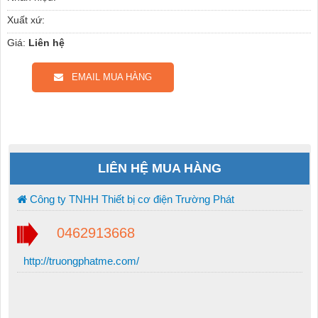
Xuất xứ:
Giá:
Liên hệ
EMAIL MUA HÀNG
LIÊN HỆ MUA HÀNG
Công ty TNHH Thiết bị cơ điện Trường Phát
0462913668
http://truongphatme.com/