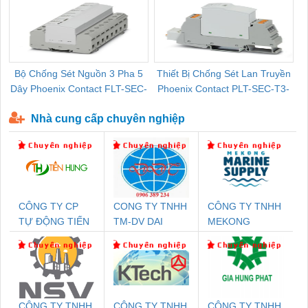
Bộ Chống Sét Nguồn 3 Pha 5
Thiết Bị Chống Sét Lan Truyền
B
Dây Phoenix Contact FLT-SEC-
Phoenix Contact PLT-SEC-T3-
P-T1-3S-440/35-FM - 2908264
230-FM-PT - 2907928
Nhà cung cấp chuyên nghiệp
CÔNG TY CP
CONG TY TNHH
CÔNG TY TNHH
TỰ ĐỘNG TIẾN
TM-DV DAI
MEKONG
HƯNG
DONG THANH
MARINE
SUPPLY
CÔNG TY TNHH
CÔNG TY TNHH
CÔNG TY TNHH