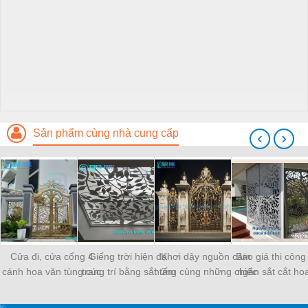
Sản phẩm cùng nhà cung cấp
‹
›
Cửa đi, cửa cổng 4
Giếng trời hiện đại
Khơi dậy nguồn cảm
Báo giá thi công
cánh hoa văn tùng cúc
trang trí bằng sắt tấm
hứng cùng những chiếc
ngăn sắt cắt ho
trúc mai đẹp, sơn
cắt hoa văn CNC nghệ
cổng biệt thự sắt đẹp
CNC mỹ thuật ch
epoxy 2 thành phần 4
thuật đẹp, độc đáo,
nhất
thự, nhà phố 