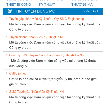
THIẾT BỊ CÔNG
KỸ THUẬT
THƯƠNG MẠI
NGHIỆP NIHON
KTECH VIỆT
DỊCH VỤ KỸ
TIN TUYỂN DỤNG MỚI
» Xem tất cả
SETSUBI VIỆT
NAM
THUẬT ĐIỆN CƠ
Tuyển gấp nhân viên Kỹ Thuật - Cty SMC Engineering
NAM
GIA HƯNG
Mô tả công việc Đảm nhiệm công việc tại phòng kỹ thuật của
PHÁT
Công ty theo...
Tuyển Nhanh Nhân Viên Kỹ Thuật- SMC
Mô tả công việc Đảm nhiệm công việc tại phòng kỹ thuật của
Công ty theo...
Công Ty SMC Tuyển Gấp Nhân Viên Kỹ Thuật- Hà Nội
Mô tả công việc Đảm nhiệm công việc tại phòng kỹ thuật
của Công ty...
CM88 jp net
CM88 là nhà cái cá cược trực tuyến uy tín, sở hữu thế giới
giải trí hiện...
SMC Tuyển 01 Nhân Viên Kỹ Thuật-HN
Mô tả công việc Đảm nhiệm công việc tại phòng kỹ thuật của
Công ty theo...