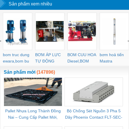
Sản phẩm xem nhiều
lớp cao cấp
sang trọng
‹
›
bom truc dung
BƠM ÁP LỰC
BOM CUU HOA
bơm hoả tiển
ewara,bom bu
TỰ ĐỘNG
Diesel,BOM
Mastra
ewara
CHUA CHAY
Sản phẩm mới
(147896)
Pallet Nhựa Long Thành Đồng
Bộ Chống Sét Nguồn 3 Pha 5
Nai – Cung Cấp Pallet Mới,
Dây Phoenix Contact FLT-SEC-
C
Pallet Cũ Giá Tốt
P-T1-3S-264/50-FM - 2909589