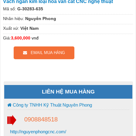
Vách ngăn kim loại hoa văn cắt CNC nghệ thuật
Mã số:
G-30283-635
Nhãn hiệu:
Nguyên Phong
Xuất xứ:
Việt Nam
Giá:
3,600,000
vnđ
EMAIL MUA HÀNG
LIÊN HỆ MUA HÀNG
Công ty TNHH Kỹ Thuật Nguyên Phong
0908848518
http://nguyenphongcnc.com/