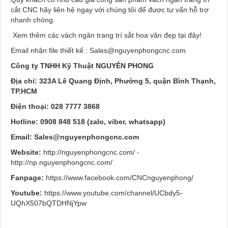
cắt CNC hãy liên hệ ngay với chúng tôi để được tư vấn hỗ trợ
nhanh chóng.
Xem thêm các vách ngăn trang trí sắt hoa văn đẹp tại đây!
Email nhận file thiết kế :
Sales@nguyenphongcnc.com
Công ty TNHH Kỹ Thuật NGUYÊN PHONG
Địa chỉ: 323A Lê Quang Định, Phường 5, quận Bình Thạnh,
TP.HCM
Điện thoại: 028 7777 3868
Hotline: 0908 848 518 (zalo, viber, whatsapp)
Email:
Sales@nguyenphongcnc.com
Website:
http://nguyenphongcnc.com/ -
http://np.nguyenphongcnc.com/
Fanpage:
https://www.facebook.com/CNCnguyenphong/
Youtube:
https://www.youtube.com/channel/UCbdy5-
UQhX507bQTDHNjYpw