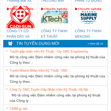
Thương Mại SX
THƯƠNG MẠI
PHẦN TỰ ĐỘNG
Ba Miền
THIÊN ÂN VIỆT
TIẾN HƯNG
NAM
CÔNG TY CỔ
CÔNG TY TNHH
CÔNG TY TNHH
PHẦN DÂY VÀ
KỸ THUẬT
MEKONG
CÁP ĐIỆN
KTECH VIỆT
MARINE
TIN TUYỂN DỤNG MỚI
» Xem tất cả
THƯỢNG ĐÌNH
NAM
SUPPLY
Tuyển gấp nhân viên Kỹ Thuật - Cty SMC Engineering
Mô tả công việc Đảm nhiệm công việc tại phòng kỹ thuật của
Công ty theo...
Tuyển Nhanh Nhân Viên Kỹ Thuật- SMC
Mô tả công việc Đảm nhiệm công việc tại phòng kỹ thuật của
Công ty theo...
Công Ty SMC Tuyển Gấp Nhân Viên Kỹ Thuật- Hà Nội
Mô tả công việc Đảm nhiệm công việc tại phòng kỹ thuật
của Công ty...
CM88 jp net