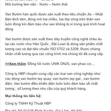
Môi trường làm việc : Nước – Nước thải
Van Bướm hàn quốc được sản xuất theo tiêu chuẩn Jis – Nhật
Bản lệch tâm, đóng mở hai chiều, hai lớp vòng trên thân van
luôn đóng kín đảm bảo cho van không bị xì trong quá trình hoạt
động
Van bướm được sản xuất theo dây truyền công nghệ châu âu
tại các nước như Hàn Quốc , Đài Loan là dòng sản phẩm chất
lượng cao và đạt tiêu chuẩn ISO 5752 và 5208. Được chứng
nhận chất lượng qua các công trình mà chúng tôi đã cung cấp.
>>Xem thêm
: Đồng hồ nước UNIK DN25, van phao cơ,…
Công ty HBP chuyên cung cấp các loại van công nghiệp như:
các dòng van bướm tay quay, van bướm tay gạt , van bướm
điện, Van bướm điều khiển điện luôn luôn đảm bảo về chất
lượng , số lượng theo nhu cầu của quý khách hàng.
Mọi thông tin liên hệ:
Công ty TNHH Kỹ Thuật HBP
Địa chỉ: Số 41/125 Đình Xuyên- Gia Lâm- Hà Nội