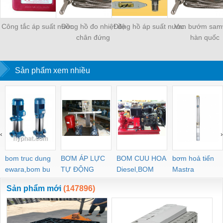
Công tắc áp suất nước
Đồng hồ đo nhiệt độ
Đồng hồ áp suất nước
Van bướm sam
chân đứng
hàn quốc
Sản phẩm xem nhiều
‹
›
bom truc dung
BƠM ÁP LỰC
BOM CUU HOA
bơm hoả tiển
ewara,bom bu
TỰ ĐỘNG
Diesel,BOM
Mastra
ewara
CHUA CHAY
Sản phẩm mới
(147896)