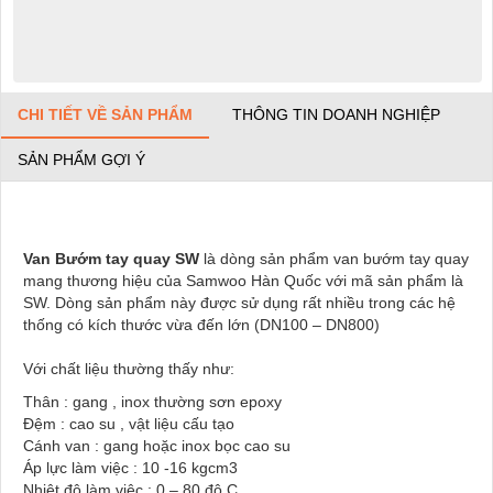
CHI TIẾT VỀ SẢN PHẨM
THÔNG TIN DOANH NGHIỆP
SẢN PHẨM GỢI Ý
Van Bướm tay quay SW
​ là dòng sản phẩm van bướm tay quay
mang thương hiệu của Samwoo Hàn Quốc với mã sản phẩm là
SW. Dòng sản phẩm này được sử dụng rất nhiều trong các hệ
thống có kích thước vừa đến lớn (DN100 – DN800)
Với chất liệu thường thấy như:
Thân : gang , inox thường sơn epoxy
Đệm : cao su , vật liệu cấu tạo
Cánh van : gang hoặc inox bọc cao su
Áp lực làm việc : 10 -16 kgcm3
Nhiệt độ làm việc : 0 – 80 độ C