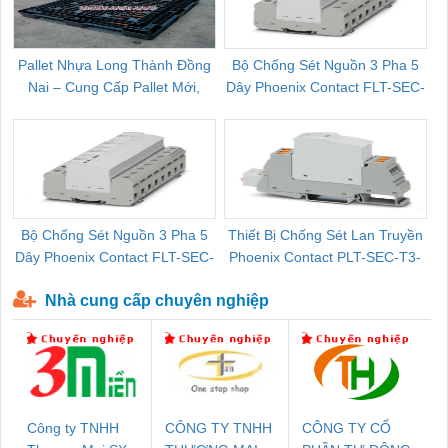
Pallet Nhựa Long Thành Đồng
Bộ Chống Sét Nguồn 3 Pha 5
Nai – Cung Cấp Pallet Mới,
Dây Phoenix Contact FLT-SEC-
C
Pallet Cũ Giá Tốt
P-T1-3S-264/50-FM - 2909589
Bộ Chống Sét Nguồn 3 Pha 5
Thiết Bị Chống Sét Lan Truyền
B
Dây Phoenix Contact FLT-SEC-
Phoenix Contact PLT-SEC-T3-
P-T1-3S-440/35-FM - 2908264
230-FM-PT - 2907928
Nhà cung cấp chuyên nghiệp
Công ty TNHH
CÔNG TY TNHH
CÔNG TY CỔ