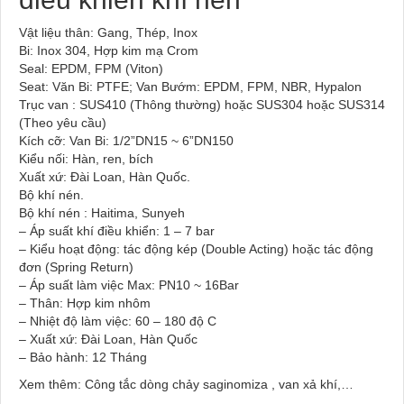
Vật liệu thân: Gang, Thép, Inox
Bi: Inox 304, Hợp kim mạ Crom
Seal: EPDM, FPM (Viton)
Seat: Văn Bi: PTFE; Van Bướm: EPDM, FPM, NBR, Hypalon
Trục van : SUS410 (Thông thường) hoặc SUS304 hoặc SUS314
(Theo yêu cầu)
Kích cỡ: Van Bi: 1/2”DN15 ~ 6”DN150
Kiểu nối: Hàn, ren, bích
Xuất xứ: Đài Loan, Hàn Quốc.
Bộ khí nén.
Bộ khí nén : Haitima, Sunyeh
– Áp suất khí điều khiển: 1 – 7 bar
– Kiểu hoạt động: tác động kép (Double Acting) hoặc tác động
đơn (Spring Return)
– Áp suất làm việc Max: PN10 ~ 16Bar
– Thân: Hợp kim nhôm
– Nhiệt độ làm việc: 60 – 180 độ C
– Xuất xứ: Đài Loan, Hàn Quốc
– Bảo hành: 12 Tháng
Xem thêm: Công tắc dòng chảy saginomiza , van xả khí,…