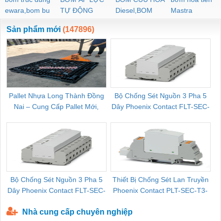
ewara,bom bu
TỰ ĐỘNG
Diesel,BOM
Mastra
ewara
CHUA CHAY
Sản phẩm mới
(147896)
Pallet Nhựa Long Thành Đồng
Bộ Chống Sét Nguồn 3 Pha 5
Nai – Cung Cấp Pallet Mới,
Dây Phoenix Contact FLT-SEC-
C
Pallet Cũ Giá Tốt
P-T1-3S-264/50-FM - 2909589
Bộ Chống Sét Nguồn 3 Pha 5
Thiết Bị Chống Sét Lan Truyền
B
Dây Phoenix Contact FLT-SEC-
Phoenix Contact PLT-SEC-T3-
P-T1-3S-440/35-FM - 2908264
230-FM-PT - 2907928
Nhà cung cấp chuyên nghiệp