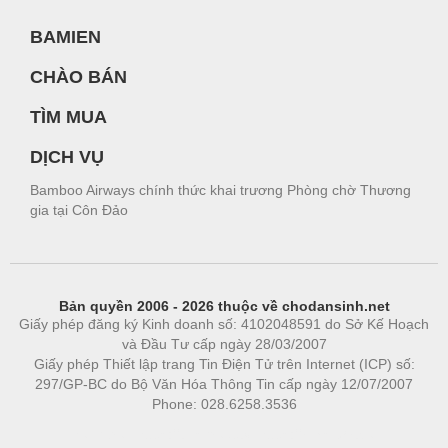
BAMIEN
CHÀO BÁN
TÌM MUA
DỊCH VỤ
Bamboo Airways chính thức khai trương Phòng chờ Thương
gia tại Côn Đảo
Bản quyền 2006 - 2026 thuộc về chodansinh.net
Giấy phép đăng ký Kinh doanh số: 4102048591 do Sở Kế Hoạch
và Đầu Tư cấp ngày 28/03/2007
Giấy phép Thiết lập trang Tin Điện Tử trên Internet (ICP) số:
297/GP-BC do Bộ Văn Hóa Thông Tin cấp ngày 12/07/2007
Phone: 028.6258.3536
Phòng trọ
|
https://bdsgroup.vn
https://kqxs123.com