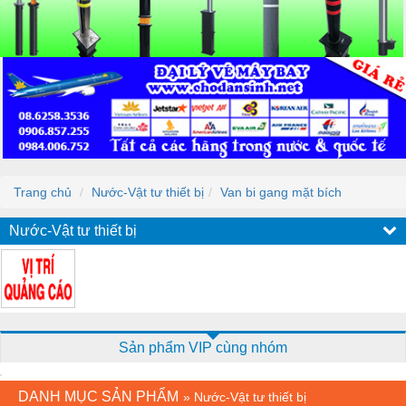
Trang chủ
Nước-Vật tư thiết bị
Van bi gang mặt bích
Nước-Vật tư thiết bị
Sản phẩm VIP cùng nhóm
DANH MỤC SẢN PHẨM
»
Nước-Vật tư thiết bị