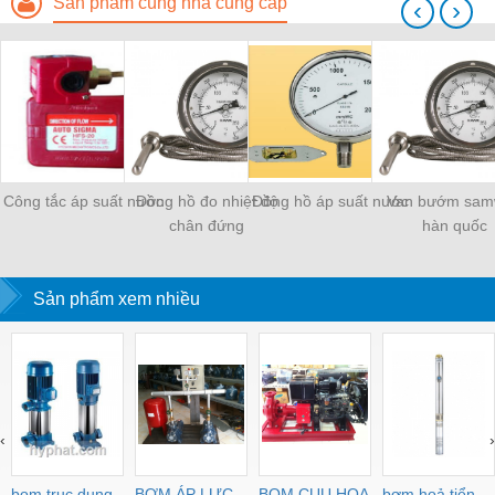
Sản phẩm cùng nhà cung cấp
‹
›
Công tắc áp suất nước
Đồng hồ đo nhiệt độ
Đồng hồ áp suất nước
Van bướm sam
chân đứng
hàn quốc
Sản phẩm xem nhiều
‹
›
bom truc dung
BƠM ÁP LỰC
BOM CUU HOA
bơm hoả tiển