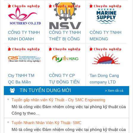
CÔNG TY TNHH
CÔNG TY TNHH
CÔNG TY TNHH
KINH DOANH
THIẾT BỊ CÔNG
MEKONG
DỊCH VỤ XNK
NGHIỆP NIHON
MARINE
PHƯƠNG NAM
SETSUBI VIỆT
SUPPLY
NAM
Cty TNHH TM
CÔNG TY CP
Tan Dong Cang
QC Ba Miền
TỰ ĐỘNG TIẾN
company LTD
HƯNG
TIN TUYỂN DỤNG MỚI
» Xem tất cả
Tuyển gấp nhân viên Kỹ Thuật - Cty SMC Engineering
Mô tả công việc Đảm nhiệm công việc tại phòng kỹ thuật của
Công ty theo...
Tuyển Nhanh Nhân Viên Kỹ Thuật- SMC
Mô tả công việc Đảm nhiệm công việc tại phòng kỹ thuật của