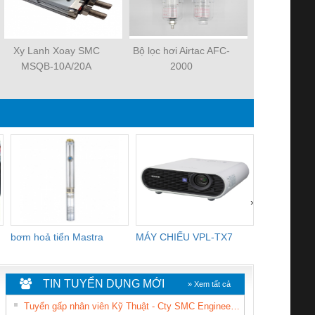
Xy Lanh Xoay SMC
Bộ lọc hơi Airtac AFC-
Xylanh k
MSQB-10A/20A
2000
MHZ2-
›
bơm hoả tiển Mastra
MÁY CHIẾU VPL-TX7
BOM DINH
WHITE
TIN TUYỂN DỤNG MỚI
» Xem tất cả
Tuyển gấp nhân viên Kỹ Thuật - Cty SMC Engineering