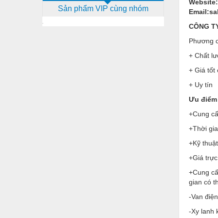
Website
Sản phẩm VIP cùng nhóm
Dịch vụ - Thi công
Email:s
CÔNG TY 
Điện công nghiệp
Phương c
Điện gia dụng
+ Chất lư
Điện Lạnh
+ Giá tốt
Đóng tàu Thiết bị
+ Uy tín
Đúc chính xác Thiết bị
Ưu điểm 
+Cung cấp
Dụng cụ cầm tay
+Thời gi
Dụng cụ cắt gọt
+Kỹ thuật
Dụng cụ điện
+Giá trực
Dụng cụ đo
+Cung cấ
gian có 
Gỗ - Trang thiết bị
-Van điện
Hàn cắt - Thiết bị
-Xy lanh 