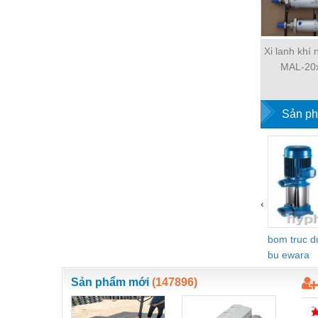
Thiết bị làm sạch
Thiết bị sơn - Sơn
Xi lanh khí
Thiết bị nhà bếp
MAL-20
Thiết bị nhiệt
Thiêt bị PCCC
Sản ph
Thiết bị truyền động
Thiết bị văn phòng
Thiết bị viễn thông
‹
Thủy lực-Thiết bị
Thủy sản - Trang thiết bị
bom truc 
bu ewara
Tự động hoá
Sản phẩm mới
(147896)
Van - Co các loại
Vật liệu mài mòn