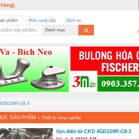
 hàng)
Sản phẩm
Nhà cung cấp
Dịch vụ
Danh mục
V
 4GD229R-C8-3
MỤC SẢN PHẨM
»
Thiết bị công nghiệp
Van điện từ CKD 4GD229R-C8-3
Mã số:
G-33341-645