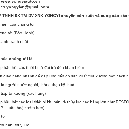
: www.yongyiauto.vn
ales.yongyivn@gmail.com
TNHH SX TM DV XNK YONGYI chuyên sản xuất và cung cấp các thi
hâm của chúng tôi:
ợng tốt (Bảo Hành)
 cạnh tranh nhất
của chúng tôi là:
 hầu hết các thiết bị từ đại trà đến khan hiếm.
an giao hàng nhanh để đáp ứng tiến độ sản xuất của xưởng một cách 
 là người nước ngoài, thông thạo kỹ thuật.
 tiếp từ xưởng (các hãng)
p hầu hết các loại thiết bị khí nén và thủy lực các hãng lớn như F
thể 1 tuần hoặc sớm hơn)
 từ
khí nén, thủy lực