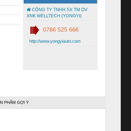
CÔNG TY TNHH SX TM DV
XNK WELLTECH (YONGYI)
0786 525 666
http://www.yongyiauto.com
N PHẨM GỢI Ý