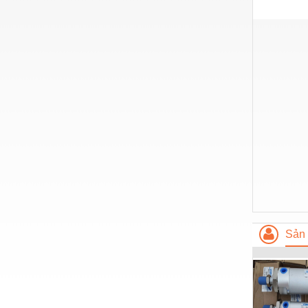
Nước-Vật tư thiết bị
Phốt cơ khí
Sắt, thép, inox các loại
Thí nghiệm-Trang thiết bị
Thiết bị chiếu sáng
Thiết bị chống sét
Thiết bị an ninh
Thiết bị công nghiệp
Thiết bị công trình
Sản 
Thiết bị điện
Thiết bị giáo dục
Thiết bị khác