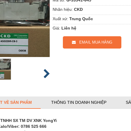
Nhãn hiệu:
CKD
Xuất xứ:
Trung Quốc
Giá:
Liên hệ
EMAIL MUA HÀNG
ẾT VỀ SẢN PHẨM
THÔNG TIN DOANH NGHIỆP
SẢ
 TNHH SX TM DV XNK YongYi
Zalo/Viber: 0786 525 666