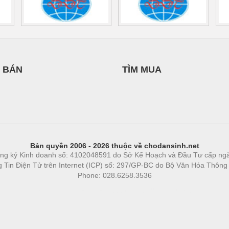
 BÁN
TÌM MUA
Bản quyền 2006 - 2026 thuộc về chodansinh.net
ng ký Kinh doanh số: 4102048591 do Sở Kế Hoạch và Đầu Tư cấp ng
ng Tin Điện Tử trên Internet (ICP) số: 297/GP-BC do Bộ Văn Hóa Thông
Phone: 028.6258.3536
Phòng trọ
|
https://bdsgroup.vn
https://kqxs123.com