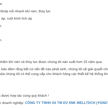
ơi
 khớp nối nhanh khí nén, thủy lực
h áp, ruột bình tích áp
c
n
phẩm khí nén và thủy lực được chúng tôi sản xuất hơn 15 năm qua.
 bảo đảm rằng bất cứ vấn đề nào phát sinh, chúng tôi sẽ giải quyết c
ữa chúng tôi có thể cung cấp cho khách hàng các thiết kế hệ thống kh
 được hợp tác cùng quý khách !
 doanh nghiệp:
CÔNG TY TNHH SX TM DV XNK WELLTECH (YONGY