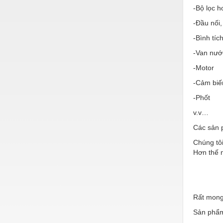
Hóa chất-Trang thiết bị
-Bộ lọc h
Kệ công nghiệp
-Đầu nối,
-Bình tíc
Khí nén - Thiết bị
-Van nướ
Khuôn mẫu - Phụ tùng
-Motor
Lọc công nghiệp
-Cảm biế
Máy công cụ - Phụ tùng
-Phốt
Mỏ - Trang thiết bị
v.v…
Các sản 
Mô tơ - Hộp số
Chúng tôi
Môi trường - Thiết bị
Hơn thế n
Nâng hạ - Trang thiết bị
Nội - Ngoại thất - văn phòng
Rất mong
Nồi hơi - Trang thiết bị
Sản phẩm
Nông nghiệp - Thiết bị