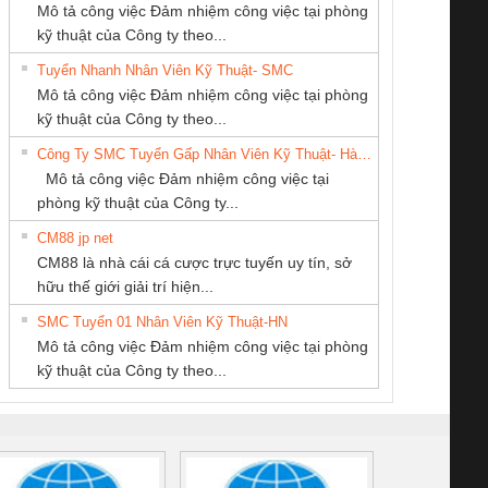
Mô tả công việc Đảm nhiệm công việc tại phòng
kỹ thuật của Công ty theo...
Tuyển Nhanh Nhân Viên Kỹ Thuật- SMC
CÔNG TY TNHH
CÔNG TY TNHH
Cty TNHH TM QC
 Le An Toàn
Bộ giám sát chuỗi
Bộ giám sát dòng
Bộ ng
Mô tả công việc Đảm nhiệm công việc tại phòng
THƯƠNG MẠI
KINH DOANH
Ba Miền
enix Contact
tấm pin
điện chuỗi
ray W
kỹ thuật của Công ty theo...
DỊCH VỤ KỸ
DỊCH VỤ XNK
6960 – PSR-
TRANSCLINIC 16I+
TRANSCLINIC 16I+
BAS 
Công Ty SMC Tuyển Gấp Nhân Viên Kỹ Thuật- Hà Nội
THUẬT ĐIỆN CƠ
PHƯƠNG NAM
SCP-
1K5 L (2433950000)
(2008130000)
(28
Mô tả công việc Đảm nhiệm công việc tại
GIA HƯNG PHÁT
/FSP/2X1/1X2
phòng kỹ thuật của Công ty...
CM88 jp net
CÔNG TY TNHH
CÔNG TY CỔ
Công ty TNHH
CM88 là nhà cái cá cược trực tuyến uy tín, sở
KỸ THUẬT KTECH
PHẦN DÂY VÀ
Thương Mại SX
iám sát chuỗi
Bộ chỉnh lưu nguồn
Nẹp nhôm chống
Bộ c
hữu thế giới giải trí hiện...
VIỆT NAM
CÁP ĐIỆN
Ba Miền
tấm pin
điện TRANSCLINIC
trơn Đà Nẵng
giám 
THƯỢNG ĐÌNH
SMC Tuyển 01 Nhân Viên Kỹ Thuật-HN
SCLINIC 16I+
BKE 1K5.4
Sola
Mô tả công việc Đảm nhiệm công việc tại phòng
 (2502520000)
(7791400879)2. Giá
TRAN
kỹ thuật của Công ty theo...
1K5.4