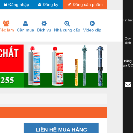
Đăng nhập
Đăng ký
Đăng sản phẩm
Tin tức
iệc làm
Cần mua
Dịch vụ
Nhà cung cấp
Video clip
Quy
định
Bảng
giá QC
LIÊN HỆ MUA HÀNG