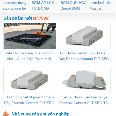
bom truc dung
BƠM ÁP LỰC
BOM CUU HOA
bơm hoả tiển
ewara,bom bu
TỰ ĐỘNG
Diesel,BOM
Mastra
ewara
CHUA CHAY
Sản phẩm mới
(147896)
Pallet Nhựa Long Thành Đồng
Bộ Chống Sét Nguồn 3 Pha 5
Nai – Cung Cấp Pallet Mới,
Dây Phoenix Contact FLT-SEC-
C
Pallet Cũ Giá Tốt
P-T1-3S-264/50-FM - 2909589
Bộ Chống Sét Nguồn 3 Pha 5
Thiết Bị Chống Sét Lan Truyền
B
Dây Phoenix Contact FLT-SEC-
Phoenix Contact PLT-SEC-T3-
P-T1-3S-440/35-FM - 2908264
230-FM-PT - 2907928
Nhà cung cấp chuyên nghiệp