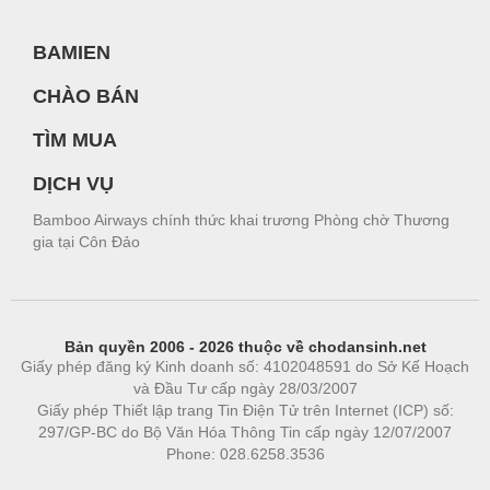
BAMIEN
CHÀO BÁN
TÌM MUA
DỊCH VỤ
Bamboo Airways chính thức khai trương Phòng chờ Thương
gia tại Côn Đảo
Bản quyền 2006 - 2026 thuộc về chodansinh.net
Giấy phép đăng ký Kinh doanh số: 4102048591 do Sở Kế Hoạch
và Đầu Tư cấp ngày 28/03/2007
Giấy phép Thiết lập trang Tin Điện Tử trên Internet (ICP) số:
297/GP-BC do Bộ Văn Hóa Thông Tin cấp ngày 12/07/2007
Phone: 028.6258.3536
Phòng trọ
|
https://bdsgroup.vn
https://kqxs123.com