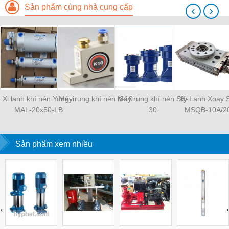
Sản phẩm cùng nhà cung cấp
‹
›
Xi lanh khí nén Yongyi
Máy rung khí nén K-10
Máy rung khí nén SK-
Xy Lanh Xoay
MAL-20x50-LB
30
MSQB-10A/2
Sản phẩm xem nhiều
‹
›