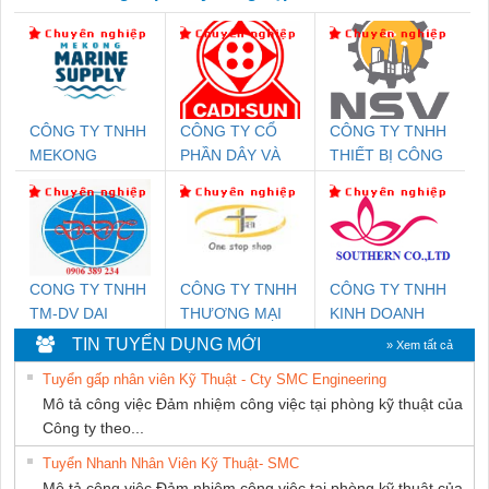
CÔNG TY TNHH
CÔNG TY CỔ
CÔNG TY TNHH
MEKONG
PHẦN DÂY VÀ
THIẾT BỊ CÔNG
MARINE SUPPLY
CÁP ĐIỆN
NGHIỆP NIHON
THƯỢNG ĐÌNH
SETSUBI VIỆT
NAM
CONG TY TNHH
CÔNG TY TNHH
CÔNG TY TNHH
TM-DV DAI
THƯƠNG MẠI
KINH DOANH
DONG THANH
THIÊN ÂN VIỆT
DỊCH VỤ XNK
TIN TUYỂN DỤNG MỚI
» Xem tất cả
NAM
PHƯƠNG NAM
Tuyển gấp nhân viên Kỹ Thuật - Cty SMC Engineering
Mô tả công việc Đảm nhiệm công việc tại phòng kỹ thuật của
Công ty theo...
Tuyển Nhanh Nhân Viên Kỹ Thuật- SMC
Mô tả công việc Đảm nhiệm công việc tại phòng kỹ thuật của