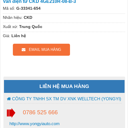
Van điện từ CKD 4GE210R-08-B-3
Mã số:
G-33341-654
Nhãn hiệu:
CKD
Xuất xứ:
Trung Quốc
Giá:
Liên hệ
EMAIL MUA HÀNG
LIÊN HỆ MUA HÀNG
CÔNG TY TNHH SX TM DV XNK WELLTECH (YONGYI)
0786 525 666
http://www.yongyiauto.com