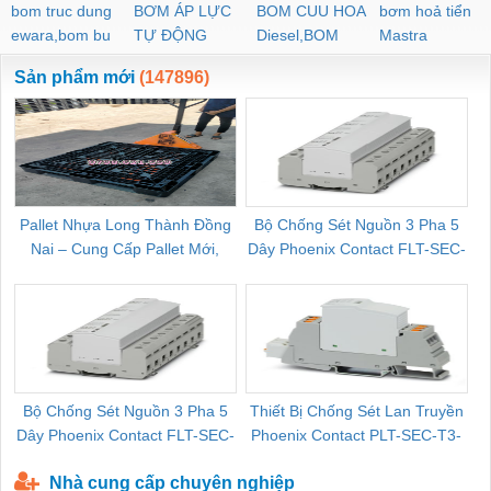
bom truc dung
BƠM ÁP LỰC
BOM CUU HOA
bơm hoả tiển
ewara,bom bu
TỰ ĐỘNG
Diesel,BOM
Mastra
ewara
CHUA CHAY
Sản phẩm mới
(147896)
Pallet Nhựa Long Thành Đồng
Bộ Chống Sét Nguồn 3 Pha 5
Nai – Cung Cấp Pallet Mới,
Dây Phoenix Contact FLT-SEC-
C
Pallet Cũ Giá Tốt
P-T1-3S-264/50-FM - 2909589
Bộ Chống Sét Nguồn 3 Pha 5
Thiết Bị Chống Sét Lan Truyền
B
Dây Phoenix Contact FLT-SEC-
Phoenix Contact PLT-SEC-T3-
P-T1-3S-440/35-FM - 2908264
230-FM-PT - 2907928
Nhà cung cấp chuyên nghiệp