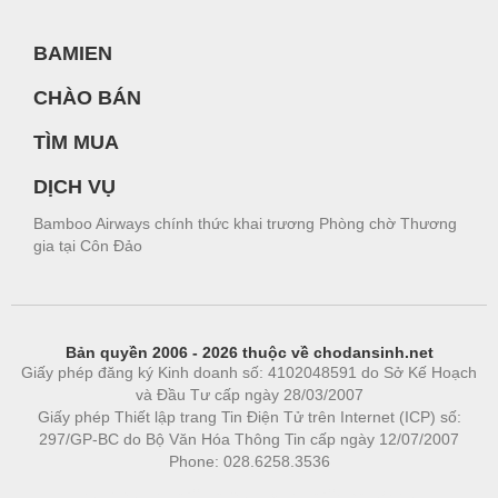
BAMIEN
CHÀO BÁN
TÌM MUA
DỊCH VỤ
Bamboo Airways chính thức khai trương Phòng chờ Thương
gia tại Côn Đảo
Bản quyền 2006 - 2026 thuộc về chodansinh.net
Giấy phép đăng ký Kinh doanh số: 4102048591 do Sở Kế Hoạch
và Đầu Tư cấp ngày 28/03/2007
Giấy phép Thiết lập trang Tin Điện Tử trên Internet (ICP) số:
297/GP-BC do Bộ Văn Hóa Thông Tin cấp ngày 12/07/2007
Phone: 028.6258.3536
Phòng trọ
|
https://bdsgroup.vn
https://kqxs123.com