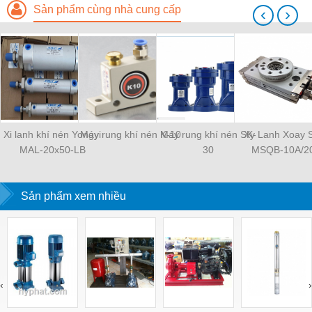
Sản phẩm cùng nhà cung cấp
‹
›
Xi lanh khí nén Yongyi
Máy rung khí nén K-10
Máy rung khí nén SK-
Xy Lanh Xoay
MAL-20x50-LB
30
MSQB-10A/2
Sản phẩm xem nhiều
‹
›