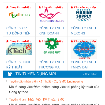
CÔNG TY CP
CÔNG TY TNHH
CÔNG TY TNHH
TỰ ĐỘNG TIẾN
KINH DOANH
MEKONG
HƯNG
DỊCH VỤ XNK
MARINE
PHƯƠNG NAM
SUPPLY
CÔNG TY TNHH
CÔNG TY TNHH
CONG TY TNHH
KỸ THUẬT
THƯƠNG MẠI
TM-DV DAI
KTECH VIỆT
DỊCH VỤ KỸ
DONG THANH
TIN TUYỂN DỤNG MỚI
» Xem tất cả
NAM
THUẬT ĐIỆN CƠ
Tuyển gấp nhân viên Kỹ Thuật - Cty SMC Engineering
GIA HƯNG
Mô tả công việc Đảm nhiệm công việc tại phòng kỹ thuật của
PHÁT
Công ty theo...
Tuyển Nhanh Nhân Viên Kỹ Thuật- SMC
Mô tả công việc Đảm nhiệm công việc tại phòng kỹ thuật của