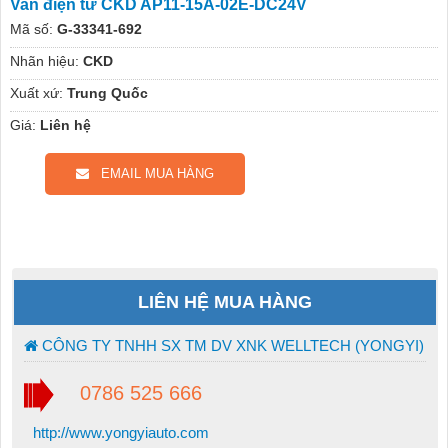
Van điện từ CKD AP11-15A-02E-DC24V
Mã số:
G-33341-692
Nhãn hiệu:
CKD
Xuất xứ:
Trung Quốc
Giá:
Liên hệ
EMAIL MUA HÀNG
LIÊN HỆ MUA HÀNG
CÔNG TY TNHH SX TM DV XNK WELLTECH (YONGYI)
0786 525 666
http://www.yongyiauto.com