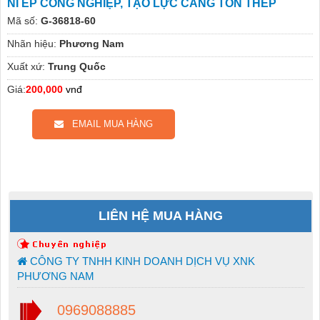
NỈ ÉP CÔNG NGHIỆP, TẠO LỰC CĂNG TÔN THÉP
Mã số:
G-36818-60
Nhãn hiệu:
Phương Nam
Xuất xứ:
Trung Quốc
Giá:
200,000
vnđ
EMAIL MUA HÀNG
LIÊN HỆ MUA HÀNG
CÔNG TY TNHH KINH DOANH DỊCH VỤ XNK
PHƯƠNG NAM
0969088885