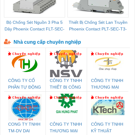
Bộ Chống Sét Nguồn 3 Pha 5
Thiết Bị Chống Sét Lan Truyền
B
Dây Phoenix Contact FLT-SEC-
Phoenix Contact PLT-SEC-T3-
P-T1-3S-440/35-FM - 2908264
230-FM-PT - 2907928
Nhà cung cấp chuyên nghiệp
CÔNG TY CỔ
CÔNG TY TNHH
CÔNG TY TNHH
PHẦN TỰ ĐỘNG
THIẾT BỊ CÔNG
THƯƠNG MẠI
TIẾN HƯNG
NGHIỆP NIHON
THIÊN ÂN VIỆT
SETSUBI VIỆT
NAM
NAM
CONG TY TNHH
CÔNG TY TNHH
CÔNG TY TNHH
TM-DV DAI
THƯƠNG MẠI
KỸ THUẬT