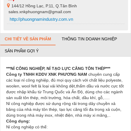
144/12 Hồng Lạc, P.11, Q.Tân Bình
sales.xnkphuongnam@gmail.com
http://phuongnamindustry.com.vn
CHI TIẾT VỀ SẢN PHẨM
THÔNG TIN DOANH NGHIỆP
SẢN PHẨM GỢI Ý
***NỈ CÔNG NGHIỆP, NỈ TẠO LỰC CĂNG TÔN THÉP***
Công ty TNHH KDDV XNK PHƯƠNG NAM
chuyên cung cấp
các loại nỉ công nghiệp, đủ mọi quy cách với chất liệu polyeste,
woolen, wool felt là loại vải không dệt,thấm dầu và nước cực tốt
được nhập khẩu từ Trung Quốc và Ấn Độ, dùng cho các ngành
sản xuất tôn thép, môi trường, hóa chất, dầu khí, gỗ,.....
Nỉ công nghiệp được sử dụng rộng rãi trong dây chuyền xả
băng của nhà máy tôn thép, tạo lực căng tối đa trong xả cu
ộn,
dùng trong nhà máy inox, nhiệt điện, nhà máy xi măng,..
Công dụng:
Nỉ công nghiệp có thể: