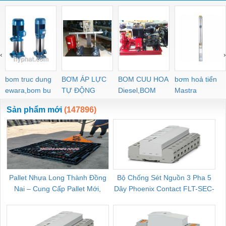
‹
›
bom truc dung
BƠM ÁP LỰC
BOM CUU HOA
bơm hoả tiển
ewara,bom bu
TỰ ĐỘNG
Diesel,BOM
Mastra
ewara
CHUA CHAY
Sản phẩm mới
(147896)
Pallet Nhựa Long Thành Đồng
Bộ Chống Sét Nguồn 3 Pha 5
Nai – Cung Cấp Pallet Mới,
Dây Phoenix Contact FLT-SEC-
C
Pallet Cũ Giá Tốt
P-T1-3S-264/50-FM - 2909589