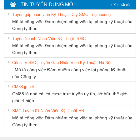
DONG THANH
DỊCH VỤ KỸ
KTECH VIỆT
TIN TUYỂN DỤNG MỚI
» Xem tất cả
THUẬT ĐIỆN CƠ
NAM
Tuyển gấp nhân viên Kỹ Thuật - Cty SMC Engineering
GIA HƯNG
Mô tả công việc Đảm nhiệm công việc tại phòng kỹ thuật của
PHÁT
Công ty theo...
Tuyển Nhanh Nhân Viên Kỹ Thuật- SMC
Mô tả công việc Đảm nhiệm công việc tại phòng kỹ thuật của
Công ty theo...
Công Ty SMC Tuyển Gấp Nhân Viên Kỹ Thuật- Hà Nội
Mô tả công việc Đảm nhiệm công việc tại phòng kỹ thuật
của Công ty...
CM88 jp net
CM88 là nhà cái cá cược trực tuyến uy tín, sở hữu thế giới
giải trí hiện...
SMC Tuyển 01 Nhân Viên Kỹ Thuật-HN
Mô tả công việc Đảm nhiệm công việc tại phòng kỹ thuật của
Công ty theo...