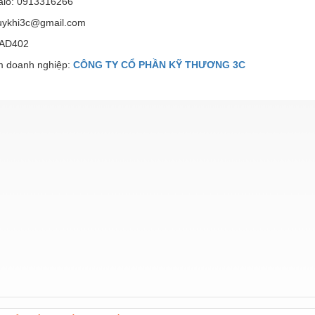
Zalo: 0913316266
huykhi3c@gmail.com
SAD402
 doanh nghiệp:
CÔNG TY CỔ PHẦN KỸ THƯƠNG 3C