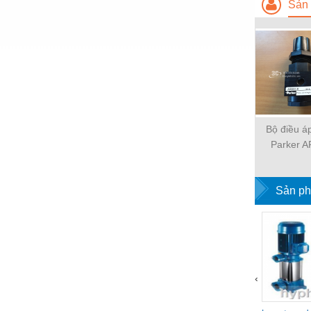
Sản 
Nước-Vật tư thiết bị
Phốt cơ khí
Sắt, thép, inox các loại
Thí nghiệm-Trang thiết bị
Thiết bị chiếu sáng
Bộ điều á
Thiết bị chống sét
Parker A
AR320-8, 
Thiết bị an ninh
AR42
Sản ph
Thiết bị công nghiệp
Thiết bị công trình
Thiết bị điện
Thiết bị giáo dục
‹
Thiết bị khác