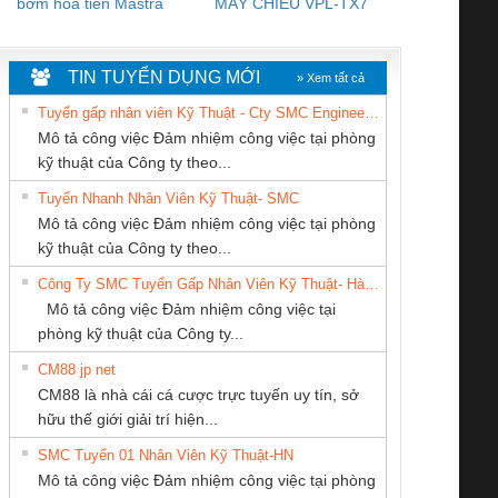
bơm hoả tiển Mastra
MÁY CHIẾU VPL-TX7
BOM DINH
WHITE
TIN TUYỂN DỤNG MỚI
» Xem tất cả
Tuyển gấp nhân viên Kỹ Thuật - Cty SMC Engineering
Mô tả công việc Đảm nhiệm công việc tại phòng
kỹ thuật của Công ty theo...
Tuyển Nhanh Nhân Viên Kỹ Thuật- SMC
CÔNG TY TNHH
CÔNG TY CỔ
CÔNG TY TNHH
 Le An Toàn
Bộ giám sát chuỗi
Bộ giám sát dòng
Bộ ng
Mô tả công việc Đảm nhiệm công việc tại phòng
MEKONG MARINE
PHẦN DÂY VÀ
THƯƠNG MẠI
enix Contact
tấm pin
điện chuỗi
ray W
kỹ thuật của Công ty theo...
SUPPLY
CÁP ĐIỆN
THIÊN ÂN VIỆT
6960 – PSR-
TRANSCLINIC 16I+
TRANSCLINIC 16I+
BAS 
Công Ty SMC Tuyển Gấp Nhân Viên Kỹ Thuật- Hà Nội
THƯỢNG ĐÌNH
NAM
SCP-
1K5 L (2433950000)
(2008130000)
(28
Mô tả công việc Đảm nhiệm công việc tại
/FSP/2X1/1X2
phòng kỹ thuật của Công ty...
CM88 jp net
CÔNG TY CỔ
CÔNG TY TNHH
CÔNG TY TNHH
CM88 là nhà cái cá cược trực tuyến uy tín, sở
PHẦN TỰ ĐỘNG
THIẾT BỊ CÔNG
THƯƠNG MẠI
iám sát chuỗi
Bộ chỉnh lưu nguồn
Nẹp nhôm chống
Bộ c
hữu thế giới giải trí hiện...
TIẾN HƯNG
NGHIỆP NIHON
DỊCH VỤ KỸ
tấm pin
điện TRANSCLINIC
trơn Đà Nẵng
giám 
SETSUBI VIỆT
THUẬT ĐIỆN CƠ
SMC Tuyển 01 Nhân Viên Kỹ Thuật-HN
SCLINIC 16I+
BKE 1K5.4
Sola
NAM
GIA HƯNG PHÁT
Mô tả công việc Đảm nhiệm công việc tại phòng
 (2502520000)
(7791400879)2. Giá
TRAN