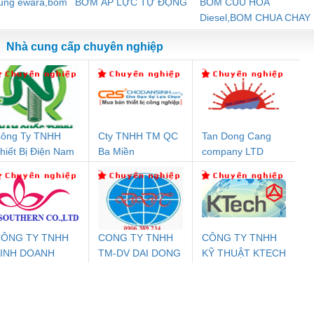
dung ewara,bom
BƠM ÁP LỰC TỰ ĐỘNG
BOM CUU HOA
Diesel,BOM CHUA CHAY
Nhà cung cấp chuyên nghiệp
ông Ty TNHH
Cty TNHH TM QC
Tan Dong Cang
Đệm An Toàn
Rơ Le An Toàn
Bộ Lặp Tín Hiệu
Rơ
hiết Bị Điện Nam
Ba Miền
company LTD
nix Contact
Phoenix Contact
PROFIBUS Phoenix
Pho
uốc Thịnh
PC20-1NO-
PSR-SCP-
Contact PSI-REP-
298
24DC-SP -
24UC/ESL4/3X1/1X2/B
PROFIBUS/12MB -
700578
- 2981059
2708863
24DC
ÔNG TY TNHH
CONG TY TNHH
CÔNG TY TNHH
INH DOANH
TM-DV DAI DONG
KỸ THUẬT KTECH
ưu Điện AC
Mô-đun Ắc Quy UPS
Rơ Le An Toàn
Bộ g
ỊCH VỤ XNK
THANH
VIỆT NAM
 Suất Cao
Phoenix Contact
Phoenix Contact
PHƯƠNG NAM
nix Contact
QUINT-HP-
2981059 – PSR-
TRAN
INT-HP-
BAT/PB/48DC/7.0AH/PT
SCP-
1K5 H