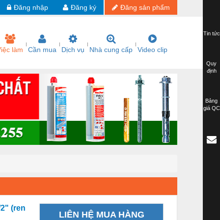
Đăng nhập
Đăng ký
Đăng sản phẩm
Tin tức
iệc làm
Cần mua
Dịch vụ
Nhà cung cấp
Video clip
Quy
định
Bảng
giá QC
2" (ren
LIÊN HỆ MUA HÀNG