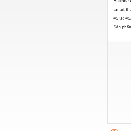
Hotline/
Hóa chất-Trang thiết bị
Email: t
Kệ công nghiệp
#SKP, #
Khí nén - Thiết bị
Sản phẩm
Khuôn mẫu - Phụ tùng
Lọc công nghiệp
Máy công cụ - Phụ tùng
Mỏ - Trang thiết bị
Mô tơ - Hộp số
Môi trường - Thiết bị
Nâng hạ - Trang thiết bị
Nội - Ngoại thất - văn phòng
Nồi hơi - Trang thiết bị
Nông nghiệp - Thiết bị