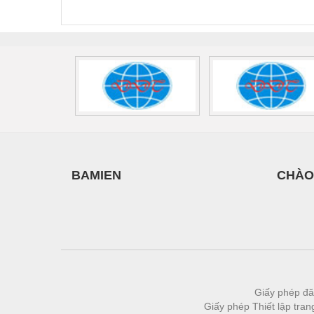
440/35-FM -
2907928
UPS/23
Vật liệu xây dựng
2908264
-
Vòng bi - Bạc đạn
Xe hơi - Phụ tùng
Xe máy - Phụ tùng
Xe tải - phụ tùng
Y khoa - Trang thiết bị
BAMIEN
CHÀO
Giấy phép đă
Giấy phép Thiết lập tra