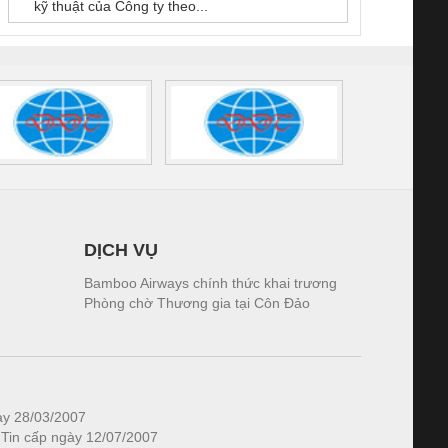
kỹ thuật của Công ty theo...
1K5.4
DỊCH VỤ
Bamboo Airways chính thức khai trương
Phòng chờ Thương gia tại Côn Đảo
ày 28/03/2007
 Tin cấp ngày 12/07/2007