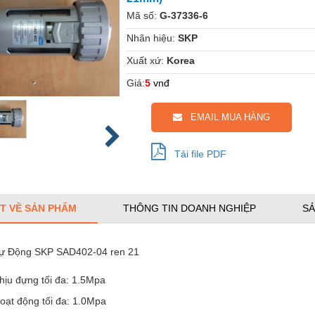
Mã số:
G-37336-6
Nhãn hiệu:
SKP
Xuất xứ:
Korea
Giá:
5
vnđ
EMAIL MUA HÀNG
Tải file PDF
ẾT VỀ SẢN PHẨM
THÔNG TIN DOANH NGHIỆP
SẢ
ự Động SKP SAD402-04 ren 21
hịu đựng tối đa: 1.5Mpa
oạt động tối đa: 1.0Mpa