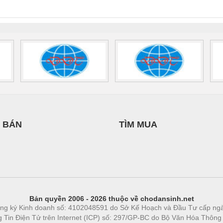
0AC/2.5KVA/PT
- 1133819
24UC/ESL4/3X1/1X2/B
 1136815
 BÁN
TÌM MUA
Bản quyền 2006 - 2026 thuộc về chodansinh.net
ng ký Kinh doanh số: 4102048591 do Sở Kế Hoạch và Đầu Tư cấp ng
ng Tin Điện Tử trên Internet (ICP) số: 297/GP-BC do Bộ Văn Hóa Thông