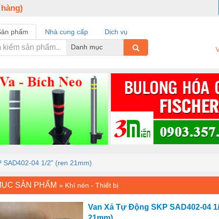
 hàng)
Sản phẩm
Nhà cung cấp
Dịch vụ
Danh mục
V
 SAD402-04 1/2" (ren 21mm)
MỤC SẢN PHẨM
»
Khí nén - Thiết bị
Van Xả Tự Động SKP SAD402-04 1/
21mm)