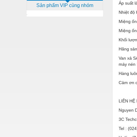
Áp suất l
Sản phẩm VIP cùng nhóm
Dịch vụ - Thi công
Nhiệt độ 
Điện công nghiệp
Miệng ống 
Điện gia dụng
Miệng ống
Điện Lạnh
Khối lượn
Hãng sản
Đóng tàu Thiết bị
Van xả S
Đúc chính xác Thiết bị
máy nén k
Dụng cụ cầm tay
Hàng luôn
Cảm ơn q
Dụng cụ cắt gọt
Dụng cụ điện
LIÊN HỆ
Dụng cụ đo
Nguyen D
Gỗ - Trang thiết bị
3C Tech
Hàn cắt - Thiết bị
Tel : (02