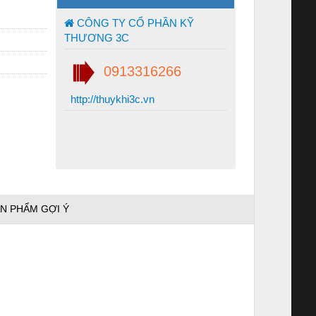
CÔNG TY CỔ PHẦN KỸ
THƯƠNG 3C
0913316266
http://thuykhi3c.vn
N PHẨM GỢI Ý