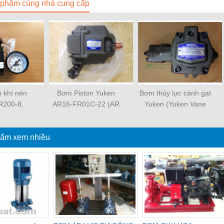
phẩm cùng nhà cung cấp
p khí nén
Bơm Piston Yuken
Bơm thủy lực cánh gạt
R200-8,
AR16-FR01C-22 (AR
Yuken (Yuken Vane
AR320-10,
series)
Pump)
0-15
ẩm xem nhiều