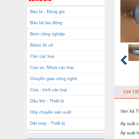
Bao bì - Đóng gói
Bảo hộ lao động
Bơm công nghiệp
Bùlon ốc vít
Cân các loại
Cao su, Nhựa các loại
Chuyển giao công nghệ
Cửa - kính các loại
CHI TI
Dầu khí - Thiết bị
Van Xả T
Dây chuyền sản xuất
Dệt may - Thiết bị
Áp suất c
Áp suất h
Dầu mỡ công nghiệp