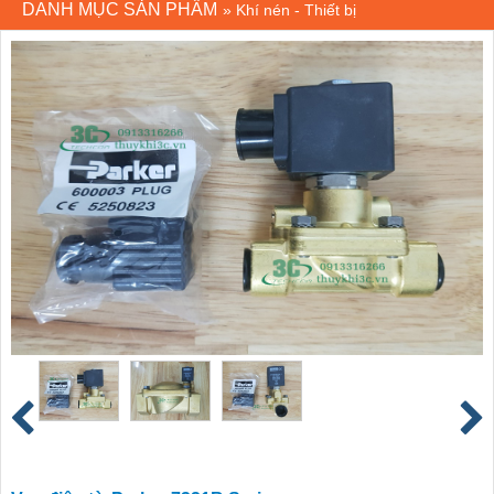
DANH MỤC SẢN PHẨM
»
Khí nén - Thiết bị