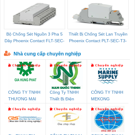
Bộ Chống Sét Nguồn 3 Pha 5
Thiết Bị Chống Sét Lan Truyền
B
Dây Phoenix Contact FLT-SEC-
Phoenix Contact PLT-SEC-T3-
P-T1-3S-440/35-FM - 2908264
230-FM-PT - 2907928
Nhà cung cấp chuyên nghiệp
CÔNG TY TNHH
Công Ty TNHH
CÔNG TY TNHH
THƯƠNG MẠI
Thiết Bị Điện
MEKONG
DỊCH VỤ KỸ
Nam Quốc Thịnh
MARINE
THUẬT ĐIỆN CƠ
SUPPLY
GIA HƯNG PHÁT