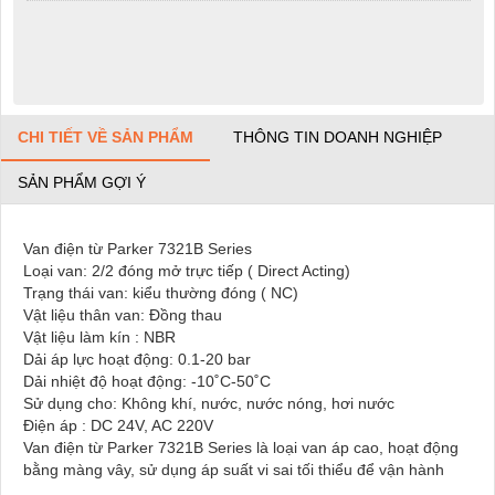
CHI TIẾT VỀ SẢN PHẨM
THÔNG TIN DOANH NGHIỆP
SẢN PHẨM GỢI Ý
Van điện từ Parker 7321B Series
Loại van: 2/2 đóng mở trực tiếp ( Direct Acting)
Trạng thái van: kiểu thường đóng ( NC)
Vật liệu thân van: Đồng thau
Vật liệu làm kín : NBR
Dải áp lực hoạt động: 0.1-20 bar
Dải nhiệt độ hoạt động: -10˚C-50˚C
Sử dụng cho: Không khí, nước, nước nóng, hơi nước
Điện áp : DC 24V, AC 220V
Van điện từ Parker 7321B Series là loại van áp cao, hoạt động
bằng màng vây, sử dụng áp suất vi sai tối thiểu để vận hành