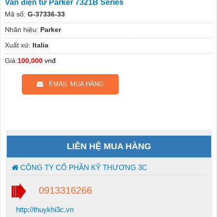
Van điện từ Parker 7321B Series
Mã số:
G-37336-33
Nhãn hiệu:
Parker
Xuất xứ:
Italia
Giá:
100,000
vnđ
EMAIL MUA HÀNG
LIÊN HỆ MUA HÀNG
CÔNG TY CỔ PHẦN KỸ THƯƠNG 3C
0913316266
http://thuykhi3c.vn