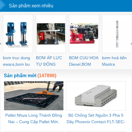
Sản phẩm xem nhiều
‹
›
bom truc dung
BƠM ÁP LỰC
BOM CUU HOA
bơm hoả tiển
ewara,bom bu
TỰ ĐỘNG
Diesel,BOM
Mastra
ewara
CHUA CHAY
Sản phẩm mới
(147896)
Pallet Nhựa Long Thành Đồng
Bộ Chống Sét Nguồn 3 Pha 5
Nai – Cung Cấp Pallet Mới,
Dây Phoenix Contact FLT-SEC-
C
Pallet Cũ Giá Tốt
P-T1-3S-264/50-FM - 2909589