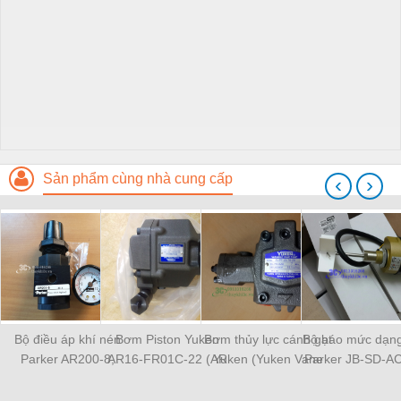
Sản phẩm cùng nhà cung cấp
‹
›
Bộ điều áp khí nén
Bơm Piston Yuken
Bơm thủy lực cánh gạt
Bộ báo mức dạng
Parker AR200-8,
AR16-FR01C-22 (AR
Yuken (Yuken Vane
Parker JB-SD-A
AR320-8, AR320-10,
series)
Pump)
AR420-15