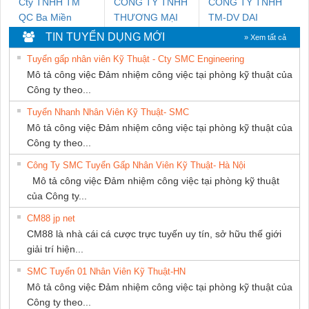
Cty TNHH TM
CÔNG TY TNHH
CONG TY TNHH
QC Ba Miền
THƯƠNG MẠI
TM-DV DAI
THIÊN ÂN VIỆT
DONG THANH
TIN TUYỂN DỤNG MỚI
» Xem tất cả
NAM
Tuyển gấp nhân viên Kỹ Thuật - Cty SMC Engineering
Mô tả công việc Đảm nhiệm công việc tại phòng kỹ thuật của
Công ty theo...
Tuyển Nhanh Nhân Viên Kỹ Thuật- SMC
Mô tả công việc Đảm nhiệm công việc tại phòng kỹ thuật của
Công ty theo...
Công Ty SMC Tuyển Gấp Nhân Viên Kỹ Thuật- Hà Nội
Mô tả công việc Đảm nhiệm công việc tại phòng kỹ thuật
của Công ty...
CM88 jp net
CM88 là nhà cái cá cược trực tuyến uy tín, sở hữu thế giới
giải trí hiện...
SMC Tuyển 01 Nhân Viên Kỹ Thuật-HN
Mô tả công việc Đảm nhiệm công việc tại phòng kỹ thuật của
Công ty theo...