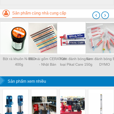
Sản phẩm cùng nhà cung cấp
‹
›
Bột rà khuôn N-RED
Đá mài gốm CERATON
Kem đánh bóng kim
Kem đánh bóng 
400g
- Nhật Bản
loại Pikal Care 150g
DYMO
Sản phẩm xem nhiều
‹
›