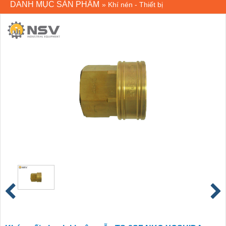
DANH MỤC SẢN PHẨM
»
Khí nén - Thiết bị