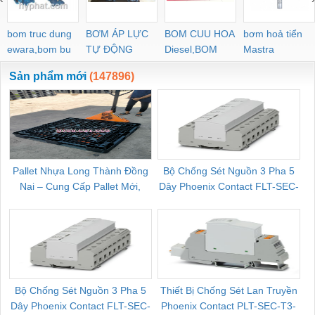
bom truc dung
BƠM ÁP LỰC
BOM CUU HOA
bơm hoả tiển
ewara,bom bu
TỰ ĐỘNG
Diesel,BOM
Mastra
ewara
CHUA CHAY
Sản phẩm mới
(147896)
Pallet Nhựa Long Thành Đồng
Bộ Chống Sét Nguồn 3 Pha 5
Nai – Cung Cấp Pallet Mới,
Dây Phoenix Contact FLT-SEC-
C
Pallet Cũ Giá Tốt
P-T1-3S-264/50-FM - 2909589
Bộ Chống Sét Nguồn 3 Pha 5
Thiết Bị Chống Sét Lan Truyền
B
Dây Phoenix Contact FLT-SEC-
Phoenix Contact PLT-SEC-T3-