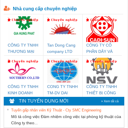
P-T1-3S-440/35-FM - 2908264
230-FM-PT - 2907928
Nhà cung cấp chuyên nghiệp
CÔNG TY TNHH
Tan Dong Cang
CÔNG TY CỔ
THƯƠNG MẠI
company LTD
PHẦN DÂY VÀ
DỊCH VỤ KỸ
CÁP ĐIỆN
THUẬT ĐIỆN CƠ
THƯỢNG ĐÌNH
GIA HƯNG PHÁT
CÔNG TY TNHH
CONG TY TNHH
CÔNG TY TNHH
KINH DOANH
TM-DV DAI
THIẾT BỊ CÔNG
DỊCH VỤ XNK
DONG THANH
NGHIỆP NIHON
TIN TUYỂN DỤNG MỚI
» Xem tất cả
PHƯƠNG NAM
SETSUBI VIỆT
Tuyển gấp nhân viên Kỹ Thuật - Cty SMC Engineering
NAM
Mô tả công việc Đảm nhiệm công việc tại phòng kỹ thuật của
Công ty theo...