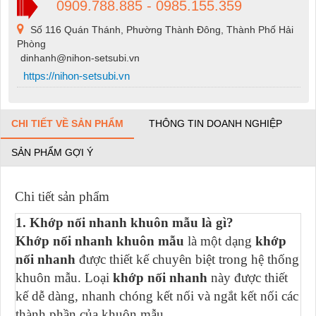
0909.788.885 - 0985.155.359
Số 116 Quán Thánh, Phường Thành Đông, Thành Phố Hải
Phòng
dinhanh@nihon-setsubi.vn
https://nihon-setsubi.vn
CHI TIẾT VỀ SẢN PHẨM
THÔNG TIN DOANH NGHIỆP
SẢN PHẨM GỢI Ý
Chi tiết sản phẩm
1. Khớp nối nhanh khuôn mẫu là gì?
Khớp nối nhanh khuôn mẫu
là một dạng
khớp
nối nhanh
được thiết kế chuyên biệt trong hệ thống
khuôn mẫu. Loại
khớp nối nhanh
này được thiết
kế dễ dàng, nhanh chóng kết nối và ngắt kết nối các
thành phần của khuôn mẫu.