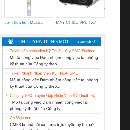
›
bơm hoả tiển Mastra
MÁY CHIẾU VPL-TX7
BOM DINH
WHITE
TIN TUYỂN DỤNG MỚI
» Xem tất cả
Tuyển gấp nhân viên Kỹ Thuật - Cty SMC Engineering
Mô tả công việc Đảm nhiệm công việc tại phòng
kỹ thuật của Công ty theo...
Tuyển Nhanh Nhân Viên Kỹ Thuật- SMC
CÔNG TY TNHH
CÔNG TY TNHH
CÔNG TY TNHH
 Le An Toàn
Bộ giám sát chuỗi
Bộ giám sát dòng
Bộ ng
Mô tả công việc Đảm nhiệm công việc tại phòng
THƯƠNG MẠI
THIẾT BỊ CÔNG
THƯƠNG MẠI
enix Contact
tấm pin
điện chuỗi
ray W
kỹ thuật của Công ty theo...
DỊCH VỤ KỸ
NGHIỆP NIHON
THIÊN ÂN VIỆT
6960 – PSR-
TRANSCLINIC 16I+
TRANSCLINIC 16I+
BAS 
Công Ty SMC Tuyển Gấp Nhân Viên Kỹ Thuật- Hà Nội
THUẬT ĐIỆN CƠ
SETSUBI VIỆT
NAM
SCP-
1K5 L (2433950000)
(2008130000)
(28
Mô tả công việc Đảm nhiệm công việc tại
GIA HƯNG PHÁT
NAM
/FSP/2X1/1X2
phòng kỹ thuật của Công ty...
CM88 jp net
Công Ty TNHH
CÔNG TY TNHH
CÔNG TY CP TỰ
CM88 là nhà cái cá cược trực tuyến uy tín, sở
hiết Bị Điện Nam
KINH DOANH
ĐỘNG TIẾN
iám sát chuỗi
Bộ chỉnh lưu nguồn
Nẹp nhôm chống
Bộ c