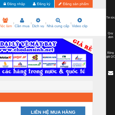
Đăng nhập
Đăng ký
Đăng sản phẩm
Tin tức
iệc làm
Cần mua
Dịch vụ
Nhà cung cấp
Video clip
Quy
định
Bảng
giá QC
LIÊN HỆ MUA HÀNG