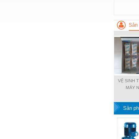
Hóa chất-Trang thiết bị
Kệ công nghiệp
Khí nén - Thiết bị
Sản 
Khuôn mẫu - Phụ tùng
Lọc công nghiệp
Máy công cụ - Phụ tùng
Mỏ - Trang thiết bị
Mô tơ - Hộp số
VỆ SINH 
MÁY 
Môi trường - Thiết bị
PURG
Nâng hạ - Trang thiết bị
Sản ph
Nội - Ngoại thất - văn phòng
Nồi hơi - Trang thiết bị
Nông nghiệp - Thiết bị