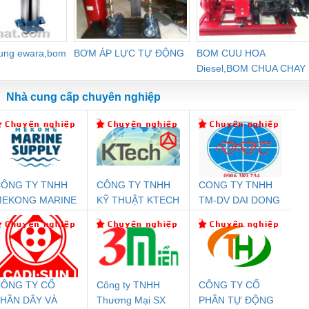
dung ewara,bom
BƠM ÁP LỰC TỰ ĐỘNG
BOM CUU HOA
Diesel,BOM CHUA CHAY
Nhà cung cấp chuyên nghiệp
ÔNG TY TNHH
CÔNG TY TNHH
CONG TY TNHH
Đệm An Toàn
Rơ Le An Toàn
Bộ Lặp Tín Hiệu
Rơ
MEKONG MARINE
KỸ THUẬT KTECH
TM-DV DAI DONG
nix Contact
Phoenix Contact
PROFIBUS Phoenix
Pho
UPPLY
VIỆT NAM
THANH
PC20-1NO-
PSR-SCP-
Contact PSI-REP-
298
24DC-SP -
24UC/ESL4/3X1/1X2/B
PROFIBUS/12MB -
700578
- 2981059
2708863
24DC
ÔNG TY CỔ
Công ty TNHH
CÔNG TY CỔ
HẦN DÂY VÀ
Thương Mại SX
PHẦN TỰ ĐỘNG
T
ưu Điện AC
Mô-đun Ắc Quy UPS
Rơ Le An Toàn
Bộ g