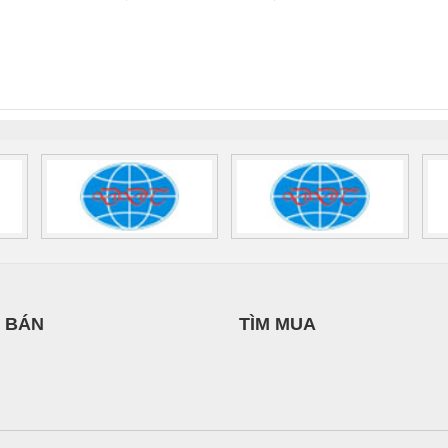
ÁP ĐIỆN
Ba Miền
TIẾN HƯNG
 Suất Cao
Phoenix Contact
Phoenix Contact
THƯỢNG ĐÌNH
nix Contact
QUINT-HP-
2981059 – PSR-
TRAN
INT-HP-
BAT/PB/48DC/7.0AH/PT
SCP-
1K5 H
0AC/2.5KVA/PT
- 1133819
24UC/ESL4/3X1/1X2/B
 1136815
 BÁN
TÌM MUA