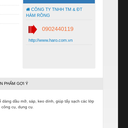
CÔNG TY TNHH TM & ĐT
HÀM RỒNG
0902440119
http://www.haro.com.vn
N PHẨM GỢI Ý
 dàng dầu mỡ, sáp, keo dính, giúp tẩy sạch các lớp
 công cụ, dụng cụ.