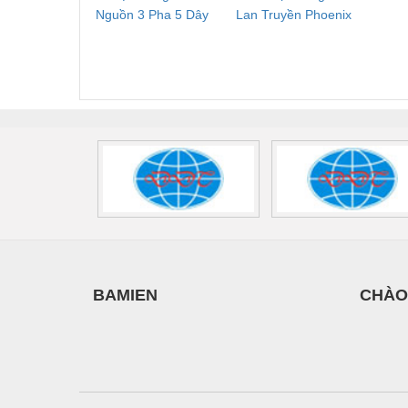
Thiết bị làm sạch
C
Nguồn 3 Pha 5 Dây
Lan Truyền Phoenix
Công
Phoenix Contact
Contact PLT-SEC-
Phoe
Thiết bị sơn - Sơn
FLT-SEC-P-T1-3S-
T3-230-FM-PT -
QU
Thiết bị nhà bếp
440/35-FM -
2907928
UPS/23
2908264
-
Thiết bị nhiệt
Thiêt bị PCCC
Thiết bị truyền động
Thiết bị văn phòng
Thiết bị viễn thông
Thủy lực-Thiết bị
BAMIEN
CHÀO
Thủy sản - Trang thiết bị
Tự động hoá
Van - Co các loại
Vật liệu mài mòn