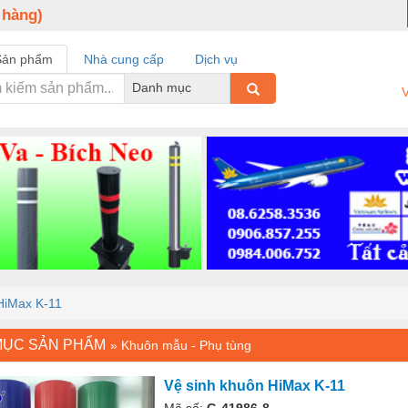
 hàng)
Sản phẩm
Nhà cung cấp
Dịch vụ
Danh mục
V
HiMax K-11
MỤC SẢN PHẨM
»
Khuôn mẫu - Phụ tùng
Vệ sinh khuôn HiMax K-11
Mã số:
G-41986-8