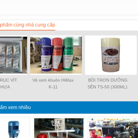
phẩm cùng nhà cung cấp
TRỤC VÍT
Vệ sinh khuôn HiMax
BÔI TRƠN DƯỠNG
NHỰA
K-11
SÊN TS-50 (300ML):
EMAX
ẩm xem nhiều