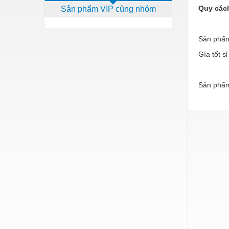
Quy các
Sản phẩm VIP cùng nhóm
Dịch vụ - Thi công
- Đón
Điện công nghiệp
Sản phẩm
Điện gia dụng
Gía tốt s
Điện Lạnh
Đóng tàu Thiết bị
Sản phẩm
Đúc chính xác Thiết bị
Dụng cụ cầm tay
Dụng cụ cắt gọt
Dụng cụ điện
Dụng cụ đo
Gỗ - Trang thiết bị
Hàn cắt - Thiết bị