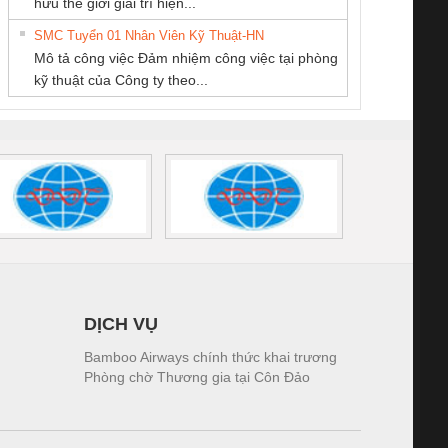
hữu thế giới giải trí hiện...
Quốc Thịnh
DỊCH VỤ XNK
HƯNG
tấm pin
điện TRANSCLINIC
trơn Đà Nẵng
giám 
PHƯƠNG NAM
SMC Tuyển 01 Nhân Viên Kỹ Thuật-HN
SCLINIC 16I+
BKE 1K5.4
Sola
Mô tả công việc Đảm nhiệm công việc tại phòng
 (2502520000)
(7791400879)2. Giá
TRAN
kỹ thuật của Công ty theo...
1K5.4
DỊCH VỤ
Bamboo Airways chính thức khai trương
Phòng chờ Thương gia tại Côn Đảo