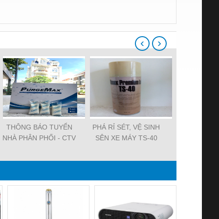
‹
›
THÔNG BÁO TUYỂN
PHÁ RỈ SÉT, VỆ SINH
Vệ sinh trục v
NHÀ PHÂN PHỐI - CTV
SÊN XE MÁY TS-40
Purge