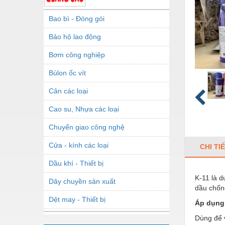
Bao bì - Đóng gói
Bảo hộ lao động
Bơm công nghiệp
Bùlon ốc vít
Cân các loại
Cao su, Nhựa các loại
Chuyển giao công nghệ
Cửa - kính các loại
CHI TI
Dầu khí - Thiết bị
K-11 là d
Dây chuyền sản xuất
dầu chống
Dệt may - Thiết bị
Áp dụng
Dầu mỡ công nghiệp
Dùng để 