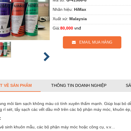
Nhãn hiệu:
HiMax
Xuất xứ:
Malaysia
Giá:
80,000
vnđ
EMAIL MUA HÀNG
ẾT VỀ SẢN PHẨM
THÔNG TIN DOANH NGHIỆP
SẢ
ung môi làm sạch không màu có tính xuyên thấm mạnh. Giúp loại bỏ dễ
 rỉ sét, tẩy sạch các vết dầu mỡ trên các bộ phận máy móc, khuôn ép,
:
vệ sinh khuôn mẫu, các bộ phận máy móc hoặc công cụ, v.v…