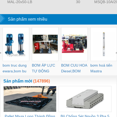
MAL-20x50-LB
30
MSQB-10A/2
Sản phẩm xem nhiều
‹
›
bom truc dung
BƠM ÁP LỰC
BOM CUU HOA
bơm hoả tiển
ewara,bom bu
TỰ ĐỘNG
Diesel,BOM
Mastra
ewara
CHUA CHAY
Sản phẩm mới
(147896)
Pallet Nhựa Long Thành Đồng
Bộ Chống Sét Nguồn 3 Pha 5