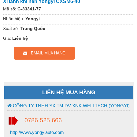
Xi lanh khí nén Yongyi CXSM6-40
Mã số:
G-33341-77
Nhãn hiệu:
Yongyi
Xuất xứ:
Trung Quốc
Giá:
Liên hệ
EMAIL MUA HÀNG
LIÊN HỆ MUA HÀNG
CÔNG TY TNHH SX TM DV XNK WELLTECH (YONGYI)
0786 525 666
http://www.yongyiauto.com