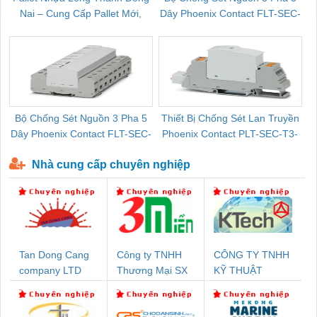
Nai – Cung Cấp Pallet Mới,
Dây Phoenix Contact FLT-SEC-
C
Pallet Cũ Giá Tốt
P-T1-3S-264/50-FM - 2909589
Bộ Chống Sét Nguồn 3 Pha 5
Thiết Bị Chống Sét Lan Truyền
B
Dây Phoenix Contact FLT-SEC-
Phoenix Contact PLT-SEC-T3-
P-T1-3S-440/35-FM - 2908264
230-FM-PT - 2907928
Nhà cung cấp chuyên nghiệp
Tan Dong Cang
Công ty TNHH
CÔNG TY TNHH
company LTD
Thương Mại SX
KỸ THUẬT
Ba Miền
KTECH VIỆT
NAM