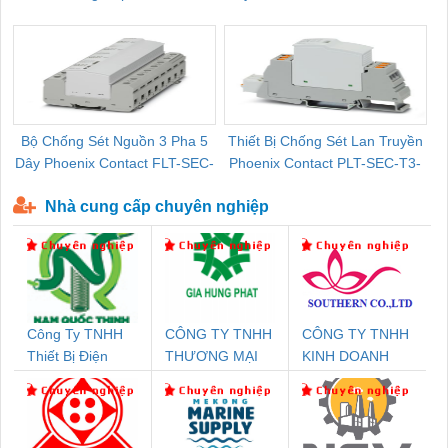
Pallet Cũ Giá Tốt
P-T1-3S-264/50-FM - 2909589
Bộ Chống Sét Nguồn 3 Pha 5
Thiết Bị Chống Sét Lan Truyền
B
Dây Phoenix Contact FLT-SEC-
Phoenix Contact PLT-SEC-T3-
P-T1-3S-440/35-FM - 2908264
230-FM-PT - 2907928
Nhà cung cấp chuyên nghiệp
Công Ty TNHH
CÔNG TY TNHH
CÔNG TY TNHH
Thiết Bị Điện
THƯƠNG MẠI
KINH DOANH
Nam Quốc Thịnh
DỊCH VỤ KỸ
DỊCH VỤ XNK
THUẬT ĐIỆN CƠ
PHƯƠNG NAM
GIA HƯNG
PHÁT