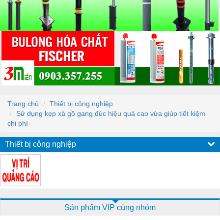
Trang chủ
Thiết bị công nghiệp
Sử dụng kẹp xà gồ gang đúc hiệu quả cao vừa giúp tiết kiệm
chi phí
Thiết bị công nghiệp
Sản phẩm VIP cùng nhóm