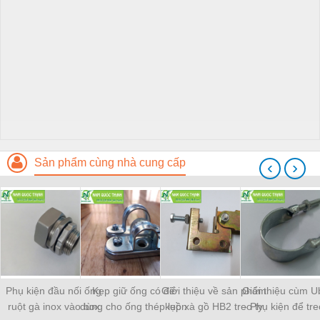
Sản phẩm cùng nhà cung cấp
‹
›
Phụ kiện đầu nối ống
Kẹp giữ ống có đế
Giới thiệu về sản phẩm
Giới thiệu cùm Ub
ruột gà inox vào box
dùng cho ống thép luồn
kẹp xà gồ HB2 treo ty
- Phụ kiện để tr