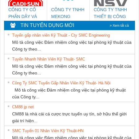
CÔNG TY CỔ
CÔNG TY TNHH
CÔNG TY TNHH
PHẦN DÂY VÀ
MEKONG
THIẾT BỊ CÔNG
CÁP ĐIỆN
MARINE
NGHIỆP NIHON
TIN TUYỂN DỤNG MỚI
» Xem tất cả
THƯỢNG ĐÌNH
SUPPLY
SETSUBI VIỆT
Tuyển gấp nhân viên Kỹ Thuật - Cty SMC Engineering
NAM
Mô tả công việc Đảm nhiệm công việc tại phòng kỹ thuật của
Công ty theo...
Tuyển Nhanh Nhân Viên Kỹ Thuật- SMC
Mô tả công việc Đảm nhiệm công việc tại phòng kỹ thuật của
Công ty theo...
Công Ty SMC Tuyển Gấp Nhân Viên Kỹ Thuật- Hà Nội
Mô tả công việc Đảm nhiệm công việc tại phòng kỹ thuật
của Công ty...
CM88 jp net
CM88 là nhà cái cá cược trực tuyến uy tín, sở hữu thế giới
giải trí hiện...
SMC Tuyển 01 Nhân Viên Kỹ Thuật-HN
Mô tả công việc Đảm nhiệm công việc tại phòng kỹ thuật của