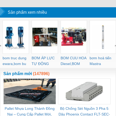
W-SCB Nippon Seam
dây điện EMT
ren
thép luồn dây 
Sản phẩm xem nhiều
‹
›
bom truc dung
BƠM ÁP LỰC
BOM CUU HOA
bơm hoả tiển
ewara,bom bu
TỰ ĐỘNG
Diesel,BOM
Mastra
ewara
CHUA CHAY
Sản phẩm mới
(147896)
Pallet Nhựa Long Thành Đồng
Bộ Chống Sét Nguồn 3 Pha 5
Nai – Cung Cấp Pallet Mới,
Dây Phoenix Contact FLT-SEC-
C