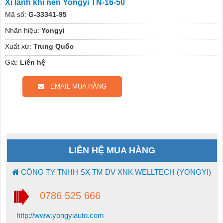
Xi lanh khí nén Yongyi TN-16-50
Mã số:
G-33341-95
Nhãn hiệu:
Yongyi
Xuất xứ:
Trung Quốc
Giá:
Liên hệ
EMAIL MUA HÀNG
LIÊN HỆ MUA HÀNG
CÔNG TY TNHH SX TM DV XNK WELLTECH (YONGYI)
0786 525 666
http://www.yongyiauto.com