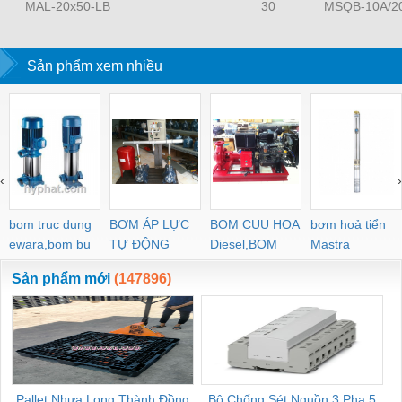
MAL-20x50-LB
30
MSQB-10A/2
Sản phẩm xem nhiều
‹
›
bom truc dung
BƠM ÁP LỰC
BOM CUU HOA
bơm hoả tiển
ewara,bom bu
TỰ ĐỘNG
Diesel,BOM
Mastra
ewara
CHUA CHAY
Sản phẩm mới
(147896)
Pallet Nhựa Long Thành Đồng
Bộ Chống Sét Nguồn 3 Pha 5