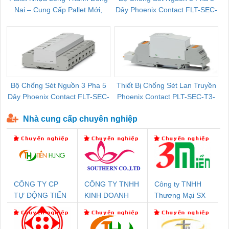
Nai – Cung Cấp Pallet Mới,
Dây Phoenix Contact FLT-SEC-
C
Pallet Cũ Giá Tốt
P-T1-3S-264/50-FM - 2909589
Bộ Chống Sét Nguồn 3 Pha 5
Thiết Bị Chống Sét Lan Truyền
B
Dây Phoenix Contact FLT-SEC-
Phoenix Contact PLT-SEC-T3-
P-T1-3S-440/35-FM - 2908264
230-FM-PT - 2907928
Nhà cung cấp chuyên nghiệp
CÔNG TY CP
CÔNG TY TNHH
Công ty TNHH
TỰ ĐỘNG TIẾN
KINH DOANH
Thương Mại SX
HƯNG
DỊCH VỤ XNK
Ba Miền
PHƯƠNG NAM