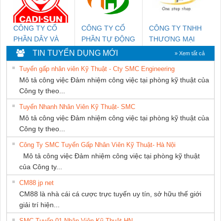
CÔNG TY CỔ
CÔNG TY CỔ
CÔNG TY TNHH
PHẦN DÂY VÀ
PHẦN TỰ ĐỘNG
THƯƠNG MẠI
CÁP ĐIỆN
TIẾN HƯNG
THIÊN ÂN VIỆT
TIN TUYỂN DỤNG MỚI
» Xem tất cả
THƯỢNG ĐÌNH
NAM
Tuyển gấp nhân viên Kỹ Thuật - Cty SMC Engineering
Mô tả công việc Đảm nhiệm công việc tại phòng kỹ thuật của
Công ty theo...
Tuyển Nhanh Nhân Viên Kỹ Thuật- SMC
Mô tả công việc Đảm nhiệm công việc tại phòng kỹ thuật của
Công ty theo...
Công Ty SMC Tuyển Gấp Nhân Viên Kỹ Thuật- Hà Nội
Mô tả công việc Đảm nhiệm công việc tại phòng kỹ thuật
của Công ty...
CM88 jp net
CM88 là nhà cái cá cược trực tuyến uy tín, sở hữu thế giới
giải trí hiện...
SMC Tuyển 01 Nhân Viên Kỹ Thuật-HN