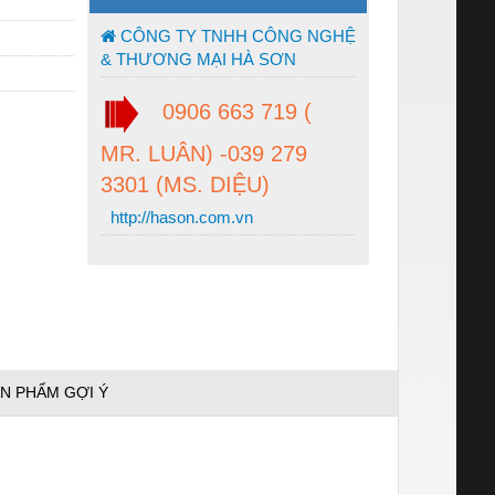
CÔNG TY TNHH CÔNG NGHỆ
& THƯƠNG MẠI HÀ SƠN
0906 663 719 (
MR. LUÂN) -039 279
3301 (MS. DIỆU)
http://hason.com.vn
N PHẨM GỢI Ý