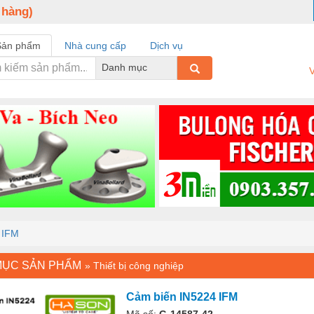
 hàng)
Sản phẩm
Nhà cung cấp
Dịch vụ
Danh mục
V
 IFM
MỤC SẢN PHẨM
»
Thiết bị công nghiệp
Cảm biến IN5224 IFM
Mã số:
G-14587-42