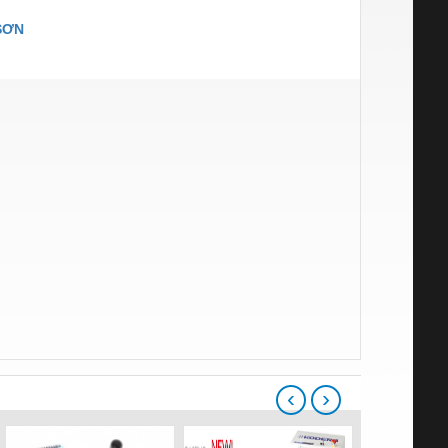
SƠN
‹
›