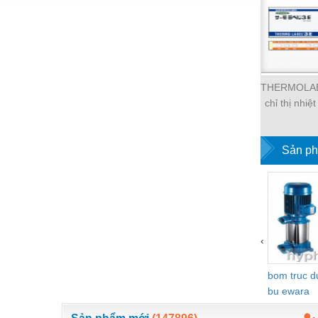
Hóa chất-Trang thiết bị
Kệ công nghiệp
Khí nén - Thiết bị
Khuôn mẫu - Phụ tùng
THERMOLAB
chỉ thị nhiệ
Lọc công nghiệp
tem nhiệt 
Máy công cụ - Phụ tùng
thermola
Sản ph
Mỏ - Trang thiết bị
Mô tơ - Hộp số
Môi trường - Thiết bị
Nâng hạ - Trang thiết bị
‹
Nội - Ngoại thất - văn phòng
bom truc 
Nồi hơi - Trang thiết bị
bu ewara
Nông nghiệp - Thiết bị