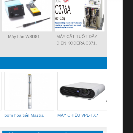
Máy hàn WSD81
MÁY CẮT TUỐT DÂY
Máy hàn thi
ĐIỆN KODERA C371,
WD 
Kodera CASTING
MACHINE c370
›
bơm hoả tiển Mastra
MÁY CHIẾU VPL-TX7
BOM DINH
WHITE