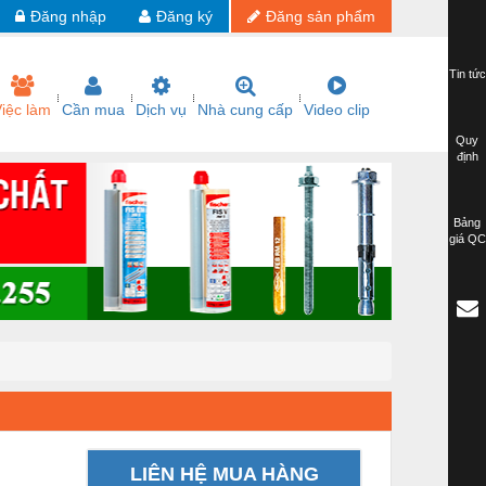
Đăng nhập
Đăng ký
Đăng sản phẩm
Tin tức
iệc làm
Cần mua
Dịch vụ
Nhà cung cấp
Video clip
Quy
định
Bảng
giá QC
LIÊN HỆ MUA HÀNG