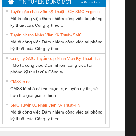
TIN TUYỂN DỤNG MỚI
» Xem tất cả
Tuyển gấp nhân viên Kỹ Thuật - Cty SMC Engineering
Mô tả công việc Đảm nhiệm công việc tại phòng
kỹ thuật của Công ty theo...
Tuyển Nhanh Nhân Viên Kỹ Thuật- SMC
CÔNG TY TNHH
Cty TNHH TM QC
Công ty TNHH
 Le An Toàn
Bộ giám sát chuỗi
Bộ giám sát dòng
Bộ ng
Mô tả công việc Đảm nhiệm công việc tại phòng
THIẾT BỊ CÔNG
Ba Miền
Thương Mại SX
enix Contact
tấm pin
điện chuỗi
ray W
kỹ thuật của Công ty theo...
NGHIỆP NIHON
Ba Miền
6960 – PSR-
TRANSCLINIC 16I+
TRANSCLINIC 16I+
BAS 
Công Ty SMC Tuyển Gấp Nhân Viên Kỹ Thuật- Hà Nội
SETSUBI VIỆT
SCP-
1K5 L (2433950000)
(2008130000)
(28
Mô tả công việc Đảm nhiệm công việc tại
NAM
/FSP/2X1/1X2
phòng kỹ thuật của Công ty...
CM88 jp net
CÔNG TY TNHH
CONG TY TNHH
CÔNG TY CỔ
CM88 là nhà cái cá cược trực tuyến uy tín, sở
THƯƠNG MẠI
TM-DV DAI DONG
PHẦN DÂY VÀ
iám sát chuỗi
Bộ chỉnh lưu nguồn
Nẹp nhôm chống
Bộ c
hữu thế giới giải trí hiện...
DỊCH VỤ KỸ
THANH
CÁP ĐIỆN
tấm pin
điện TRANSCLINIC
trơn Đà Nẵng
giám 
THUẬT ĐIỆN CƠ
THƯỢNG ĐÌNH
SMC Tuyển 01 Nhân Viên Kỹ Thuật-HN
SCLINIC 16I+
BKE 1K5.4
Sola
GIA HƯNG PHÁT
Mô tả công việc Đảm nhiệm công việc tại phòng
 (2502520000)
(7791400879)2. Giá
TRAN
kỹ thuật của Công ty theo...
1K5.4