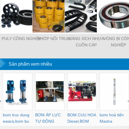
PULY CÔNG NGHIỆP
KHỚP NỐI TRỤC
MÁNG XÍCH NHỰA
VÒNG BI CÔ
CUỐN CÁP
NGHIỆP
Sản phẩm xem nhiều
‹
›
bom truc dung
BƠM ÁP LỰC
BOM CUU HOA
bơm hoả tiển
ewara,bom bu
TỰ ĐỘNG
Diesel,BOM
Mastra
ewara
CHUA CHAY