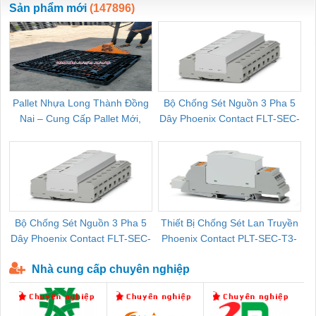
Sản phẩm mới
(147896)
Pallet Nhựa Long Thành Đồng
Bộ Chống Sét Nguồn 3 Pha 5
Nai – Cung Cấp Pallet Mới,
Dây Phoenix Contact FLT-SEC-
C
Pallet Cũ Giá Tốt
P-T1-3S-264/50-FM - 2909589
Bộ Chống Sét Nguồn 3 Pha 5
Thiết Bị Chống Sét Lan Truyền
B
Dây Phoenix Contact FLT-SEC-
Phoenix Contact PLT-SEC-T3-
P-T1-3S-440/35-FM - 2908264
230-FM-PT - 2907928
Nhà cung cấp chuyên nghiệp