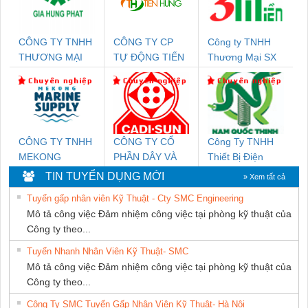
CÔNG TY TNHH
CÔNG TY CP
Công ty TNHH
THƯƠNG MẠI
TỰ ĐỘNG TIẾN
Thương Mại SX
DỊCH VỤ KỸ
HƯNG
Ba Miền
THUẬT ĐIỆN CƠ
GIA HƯNG PHÁT
CÔNG TY TNHH
CÔNG TY CỔ
Công Ty TNHH
MEKONG
PHẦN DÂY VÀ
Thiết Bị Điện
MARINE SUPPLY
CÁP ĐIỆN
Nam Quốc Thịnh
TIN TUYỂN DỤNG MỚI
» Xem tất cả
THƯỢNG ĐÌNH
Tuyển gấp nhân viên Kỹ Thuật - Cty SMC Engineering
Mô tả công việc Đảm nhiệm công việc tại phòng kỹ thuật của
Công ty theo...
Tuyển Nhanh Nhân Viên Kỹ Thuật- SMC
Mô tả công việc Đảm nhiệm công việc tại phòng kỹ thuật của
Công ty theo...
Công Ty SMC Tuyển Gấp Nhân Viên Kỹ Thuật- Hà Nội