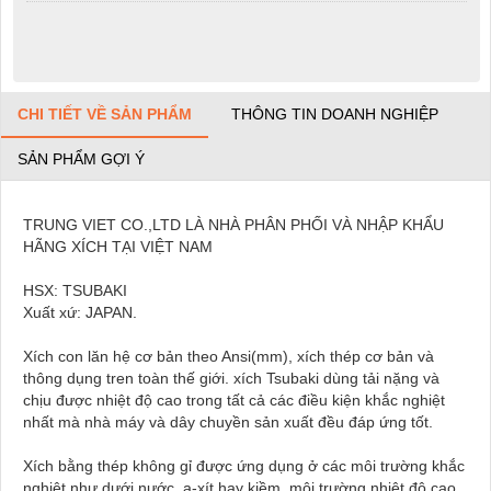
CHI TIẾT VỀ SẢN PHẨM
THÔNG TIN DOANH NGHIỆP
SẢN PHẨM GỢI Ý
TRUNG VIET CO.,LTD LÀ NHÀ PHÂN PHỐI VÀ NHẬP KHẨU
HÃNG XÍCH TẠI VIỆT NAM
HSX: TSUBAKI
Xuất xứ: JAPAN.
Xích con lăn hệ cơ bản theo Ansi(mm), xích thép cơ bản và
thông dụng tren toàn thế giới. xích Tsubaki dùng tải nặng và
chịu được nhiệt độ cao trong tất cả các điều kiện khắc nghiệt
nhất mà nhà máy và dây chuyền sản xuất đều đáp ứng tốt.
Xích bằng thép không gỉ được ứng dụng ở các môi trường khắc
nghiệt như dưới nước, a-xít hay kiềm, môi trường nhiệt độ cao