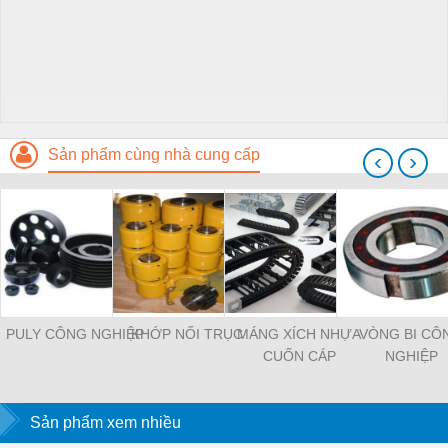
Sản phẩm cùng nhà cung cấp
‹
›
PULY CÔNG NGHIỆP
KHỚP NỐI TRỤC
MÁNG XÍCH NHỰA
VÒNG BI CÔ
CUỐN CÁP
NGHIỆP
Sản phẩm xem nhiều