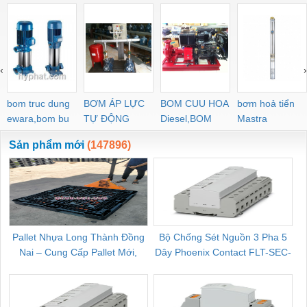
‹
›
bom truc dung
BƠM ÁP LỰC
BOM CUU HOA
bơm hoả tiển
ewara,bom bu
TỰ ĐỘNG
Diesel,BOM
Mastra
ewara
CHUA CHAY
Sản phẩm mới
(147896)
Pallet Nhựa Long Thành Đồng
Bộ Chống Sét Nguồn 3 Pha 5
Nai – Cung Cấp Pallet Mới,
Dây Phoenix Contact FLT-SEC-
C
Pallet Cũ Giá Tốt
P-T1-3S-264/50-FM - 2909589