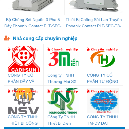
Bộ Chống Sét Nguồn 3 Pha 5
Thiết Bị Chống Sét Lan Truyền
B
Dây Phoenix Contact FLT-SEC-
Phoenix Contact PLT-SEC-T3-
P-T1-3S-440/35-FM - 2908264
230-FM-PT - 2907928
Nhà cung cấp chuyên nghiệp
CÔNG TY CỔ
Công ty TNHH
CÔNG TY CỔ
PHẦN DÂY VÀ
Thương Mại SX
PHẦN TỰ ĐỘNG
CÁP ĐIỆN
Ba Miền
TIẾN HƯNG
THƯỢNG ĐÌNH
CÔNG TY TNHH
Công Ty TNHH
CONG TY TNHH
THIẾT BỊ CÔNG
Thiết Bị Điện
TM-DV DAI