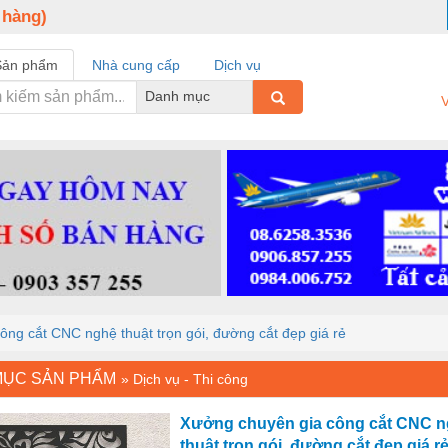
 hàng)
Sản phẩm
Nhà cung cấp
Dịch vụ
Danh mục
V
ng cắt CNC nghệ thuật trọn gói, đường cắt đẹp giá rẻ
MỤC SẢN PHẨM
»
Dịch vụ - Thi công
Xưởng chuyên gia công cắt CNC 
thuật trọn gói, đường cắt đẹp giá r