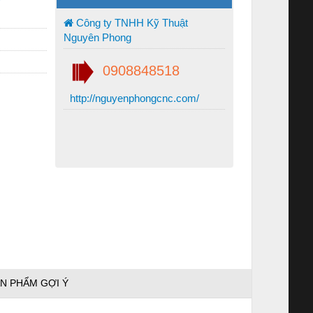
Công ty TNHH Kỹ Thuật
Nguyên Phong
0908848518
http://nguyenphongcnc.com/
N PHẨM GỢI Ý