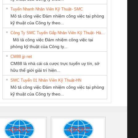
Tuyển Nhanh Nhân Viên Kỹ Thuật- SMC
CÔNG TY TNHH
CÔNG TY CỔ
Cty TNHH TM QC
 Le An Toàn
Bộ giám sát chuỗi
Bộ giám sát dòng
Bộ ng
Mô tả công việc Đảm nhiệm công việc tại phòng
KỸ THUẬT KTECH
PHẦN TỰ ĐỘNG
Ba Miền
enix Contact
tấm pin
điện chuỗi
ray W
kỹ thuật của Công ty theo...
VIỆT NAM
TIẾN HƯNG
6960 – PSR-
TRANSCLINIC 16I+
TRANSCLINIC 16I+
BAS 
Công Ty SMC Tuyển Gấp Nhân Viên Kỹ Thuật- Hà Nội
SCP-
1K5 L (2433950000)
(2008130000)
(28
Mô tả công việc Đảm nhiệm công việc tại
/FSP/2X1/1X2
phòng kỹ thuật của Công ty...
CM88 jp net
CÔNG TY TNHH
CÔNG TY TNHH
Công ty TNHH
CM88 là nhà cái cá cược trực tuyến uy tín, sở
KINH DOANH
THIẾT BỊ CÔNG
Thương Mại SX
iám sát chuỗi
Bộ chỉnh lưu nguồn
Nẹp nhôm chống
Bộ c
hữu thế giới giải trí hiện...
DỊCH VỤ XNK
NGHIỆP NIHON
Ba Miền
tấm pin
điện TRANSCLINIC
trơn Đà Nẵng
giám 
PHƯƠNG NAM
SETSUBI VIỆT
SMC Tuyển 01 Nhân Viên Kỹ Thuật-HN
SCLINIC 16I+
BKE 1K5.4
Sola
NAM
Mô tả công việc Đảm nhiệm công việc tại phòng
 (2502520000)
(7791400879)2. Giá
TRAN
kỹ thuật của Công ty theo...
1K5.4