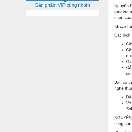
Sản phẩm VIP cùng nhóm
Nguyên P
Dịch vụ - Thi công
cnc
với p
Điện công nghiệp
chọn của
Khách hàn
Điện gia dụng
Các dịch
Điện Lạnh
Cắt
Đóng tàu Thiết bị
Cắ
như
Đúc chính xác Thiết bị
Gia
Cắt
Dụng cụ cầm tay
cơ 
Dụng cụ cắt gọt
Bạn có th
nghệ thu
Dụng cụ điện
Đặc
Dụng cụ đo
Với
Sa
Gỗ - Trang thiết bị
NGUYÊN P
Hàn cắt - Thiết bị
công sản 