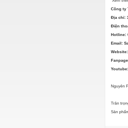
Xem thêm
Hóa chất-Trang thiết bị
Công ty
Kệ công nghiệp
Địa chỉ:
Khí nén - Thiết bị
Điện tho
Khuôn mẫu - Phụ tùng
Hotline:
Lọc công nghiệp
Email: 
Website
Máy công cụ - Phụ tùng
Fanpag
Mỏ - Trang thiết bị
Youtube
Mô tơ - Hộp số
Môi trường - Thiết bị
Nguyên P
Nâng hạ - Trang thiết bị
Trân trọn
Nội - Ngoại thất - văn phòng
Sản phẩm
Nồi hơi - Trang thiết bị
Nông nghiệp - Thiết bị