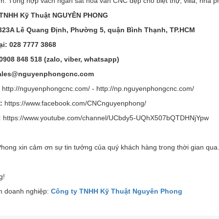
: Tổng hợp vách ngăn sắt hoa văn CNC đẹp cho biệt thự, villa, nhà p
 TNHH Kỹ Thuật NGUYÊN PHONG
 323A Lê Quang Định, Phường 5, quận Bình Thạnh, TP.HCM
ại:
028 7777 3868
 0908 848 518 (zalo, viber, whatsapp)
Sales@nguyenphongcnc.com
:
http://nguyenphongcnc.com/ - http://np.nguyenphongcnc.com/
e:
https://www.facebook.com/CNCnguyenphong/
:
https://www.youtube.com/channel/UCbdy5-UQhX507bQTDHNjYpw
hong xin cảm ơn sự tin tưởng của quý khách hàng trong thời gian qua
g!
 doanh nghiệp:
Công ty TNHH Kỹ Thuật Nguyên Phong