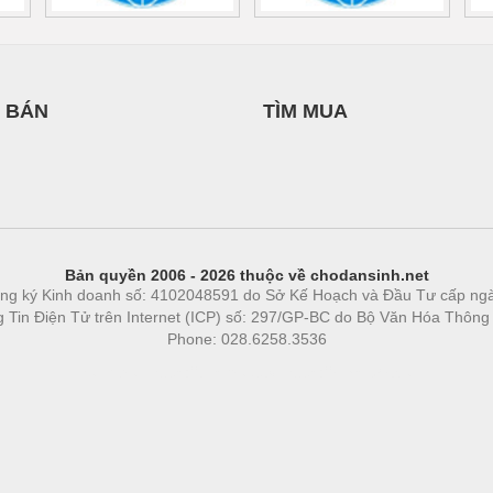
 BÁN
TÌM MUA
Bản quyền 2006 - 2026 thuộc về chodansinh.net
ng ký Kinh doanh số: 4102048591 do Sở Kế Hoạch và Đầu Tư cấp ng
ng Tin Điện Tử trên Internet (ICP) số: 297/GP-BC do Bộ Văn Hóa Thông
Phone: 028.6258.3536
Phòng trọ
|
https://bdsgroup.vn
https://kqxs123.com