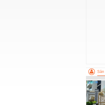
Nước-Vật tư thiết bị
Phốt cơ khí
Sắt, thép, inox các loại
Thí nghiệm-Trang thiết bị
Thiết bị chiếu sáng
Thiết bị chống sét
Thiết bị an ninh
Thiết bị công nghiệp
Sản 
Thiết bị công trình
Thiết bị điện
Thiết bị giáo dục
Thiết bị khác