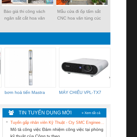
Báo giá thi công vách
Mẫu cửa đi ốp tấm sắt
Gia công cắt
ngăn sắt cắt hoa văn
CNC hoa văn tùng cúc
kim loại, hoa
CNC mỹ thuật cho biệt
trúc mai, hoa văn CNC
kế theo y
thự, nhà phố 2021
bảo vệ cửa đẹp
chuyên nghi
xác
›
bơm hoả tiển Mastra
MÁY CHIẾU VPL-TX7
BOM DINH
WHITE
TIN TUYỂN DỤNG MỚI
» Xem tất cả
Tuyển gấp nhân viên Kỹ Thuật - Cty SMC Engineering
Mô tả công việc Đảm nhiệm công việc tại phòng
kỹ thuật của Công ty theo...