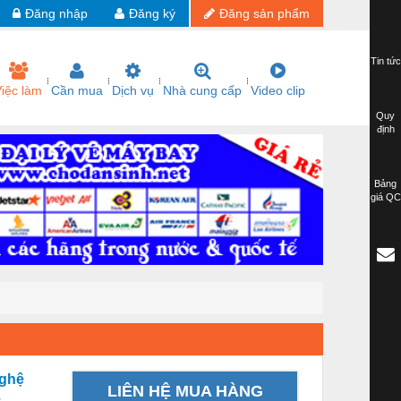
Đăng nhập
Đăng ký
Đăng sản phẩm
Tin tức
iệc làm
Cần mua
Dịch vụ
Nhà cung cấp
Video clip
Quy
định
Bảng
giá QC
nghệ
LIÊN HỆ MUA HÀNG
ẻ