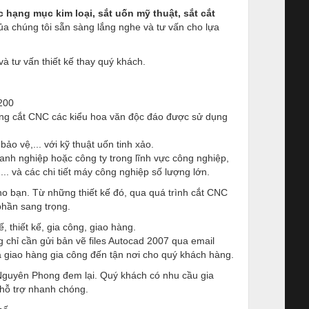
c hạng mục kim loại, sắt uốn mỹ thuật, sắt cắt
ủa chúng tôi sẵn sàng lắng nghe và tư vấn cho lựa
và tư vấn thiết kế thay quý khách.
 200
công cắt CNC các kiểu hoa văn độc đáo được sử dụng
ảo vệ,... với kỹ thuật uốn tinh xảo.
anh nghiệp hoặc công ty trong lĩnh vực công nghiệp,
... và các chi tiết máy công nghiệp số lượng lớn.
cho bạn. Từ những thiết kế đó, qua quá trình cắt CNC
hần sang trọng.
, thiết kế, gia công, giao hàng.
 chỉ cần gửi bản vẽ files Autocad 2007 qua email
giao hàng gia công đến tận nơi cho quý khách hàng.
guyên Phong đem lại. Quý khách có nhu cầu gia
 hỗ trợ nhanh chóng.