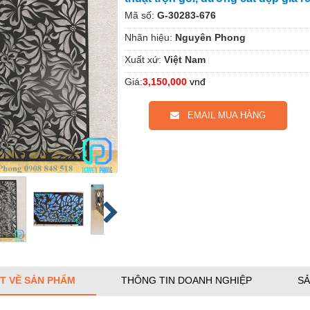
Mã số:
G-30283-676
Nhãn hiệu:
Nguyên Phong
Xuất xứ:
Việt Nam
Giá:
3,150,000
vnđ
EMAIL MUA HÀNG
ẾT VỀ SẢN PHẨM
THÔNG TIN DOANH NGHIỆP
SẢ