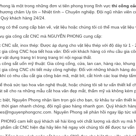
hong là một trong những đơn vị tiên phong trong lĩnh vực
thi công cá
hương châm Uy tín – Nhiệt tình – Chuyên nghiệp. Đội ngũ nhân viên c
 Quý khách hàng 24/24.
g có thể cung cấp bản vẽ, vật liệu hoặc chúng tôi có thể mua vật liệu 
 vụ gia công cắt CNC mà NGUYÊN PHONG cung cấp:
 CNC sắt, inox thép: Được áp dụng cho vật liệu thép với độ dày từ 1 -
t gia công CNC họa tiết hoa văn: Đối với khách hàng có nhu cầu gia 
 vật dụng trang trí trong trang trí nội ngoại thất.
 công sắt uốn mỹ thuật: Gia công cổng, cửa, lan can, hàng rào, khung b
 gia công CNC chi tiết máy công nghiệp: Đối với những khách hàng do
khí có nhu cầu cắt gia công bản mã, mặt bít, cắt hình các loại thép tấm
ể thoả sức tạo hoa văn nghệ thuật, hoặc chúng tôi sẽ tư vấn thiết kế 
ật sẽ cho ra những mẫu cắt hoa văn đẹp mắt, thẩm mỹ và không kém p
 biệt, Nguyên Phong nhận làm trọn gói cho bạn, từ khâu tư vấn thiết kế
 thời gian nhanh chóng, đội ngũ giao hàng nhanh gọn. Quý khách hàng
les@nguyenphongcnc.com. Nguyên Phong sẽ phản hồi ngay lập tức và 
HONG cam kết quý khách sẽ hài lòng với chất lượng và dịch vụ mà N
phẩm cắt CNC hiện đại hãy liên hệ ngay với chúng tôi để được tư vấn