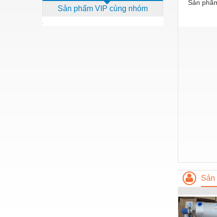
Sản phẩm
Sản phẩm VIP cùng nhóm
Dịch vụ - Thi công
Điện công nghiệp
Điện gia dụng
Điện Lạnh
Đóng tàu Thiết bị
Đúc chính xác Thiết bị
Dụng cụ cầm tay
Dụng cụ cắt gọt
Dụng cụ điện
Dụng cụ đo
Sản 
Gỗ - Trang thiết bị
Hàn cắt - Thiết bị