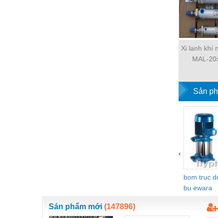
Hóa chất-Trang thiết bị
Kệ công nghiệp
Khí nén - Thiết bị
Xi lanh khí
Khuôn mẫu - Phụ tùng
MAL-20
Lọc công nghiệp
Máy công cụ - Phụ tùng
Sản ph
Mỏ - Trang thiết bị
Mô tơ - Hộp số
Môi trường - Thiết bị
‹
Nâng hạ - Trang thiết bị
bom truc 
Nội - Ngoại thất - văn phòng
bu ewara
Nồi hơi - Trang thiết bị
Sản phẩm mới
(147896)
Nông nghiệp - Thiết bị