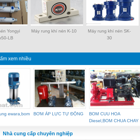
 nén Yongyi
Máy rung khí nén K-10
Máy rung khí nén SK-
x50-LB
30
ẩm xem nhiều
dung ewara,bom
BƠM ÁP LỰC TỰ ĐỘNG
BOM CUU HOA
Diesel,BOM CHUA CHAY
Nhà cung cấp chuyên nghiệp