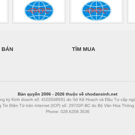
 BÁN
TÌM MUA
Bản quyền 2006 - 2026 thuộc về chodansinh.net
ng ký Kinh doanh số: 4102048591 do Sở Kế Hoạch và Đầu Tư cấp ng
ng Tin Điện Tử trên Internet (ICP) số: 297/GP-BC do Bộ Văn Hóa Thông
Phone: 028.6258.3536
Phòng trọ
|
https://bdsgroup.vn
https://kqxs123.com