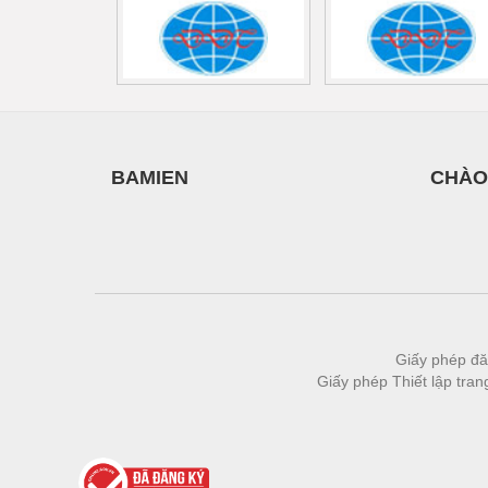
Thiết bị làm sạch
Thiết bị sơn - Sơn
Thiết bị nhà bếp
Thiết bị nhiệt
Thiêt bị PCCC
BAMIEN
CHÀO
Thiết bị truyền động
Thiết bị văn phòng
Thiết bị viễn thông
Thủy lực-Thiết bị
Giấy phép đă
Thủy sản - Trang thiết bị
Giấy phép Thiết lập tra
Tự động hoá
Van - Co các loại
Vật liệu mài mòn