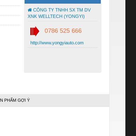
CÔNG TY TNHH SX TM DV
XNK WELLTECH (YONGYI)
0786 525 666
http://www.yongyiauto.com
N PHẨM GỢI Ý