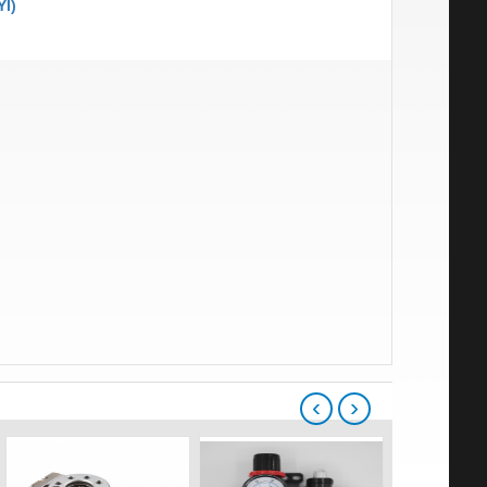
I)
‹
›