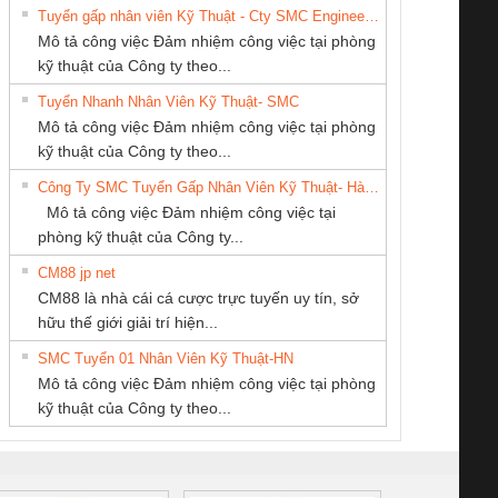
Tuyển gấp nhân viên Kỹ Thuật - Cty SMC Engineering
Mô tả công việc Đảm nhiệm công việc tại phòng
kỹ thuật của Công ty theo...
Tuyển Nhanh Nhân Viên Kỹ Thuật- SMC
CÔNG TY TNHH
Tan Dong Cang
Công Ty TNHH
 Le An Toàn
Bộ giám sát chuỗi
Bộ giám sát dòng
Bộ ng
Mô tả công việc Đảm nhiệm công việc tại phòng
KINH DOANH
company LTD
Thiết Bị Điện Nam
enix Contact
tấm pin
điện chuỗi
ray W
kỹ thuật của Công ty theo...
DỊCH VỤ XNK
Quốc Thịnh
6960 – PSR-
TRANSCLINIC 16I+
TRANSCLINIC 16I+
BAS 
Công Ty SMC Tuyển Gấp Nhân Viên Kỹ Thuật- Hà Nội
PHƯƠNG NAM
SCP-
1K5 L (2433950000)
(2008130000)
(28
Mô tả công việc Đảm nhiệm công việc tại
/FSP/2X1/1X2
phòng kỹ thuật của Công ty...
CM88 jp net
CÔNG TY CP TỰ
CONG TY TNHH
CÔNG TY TNHH
CM88 là nhà cái cá cược trực tuyến uy tín, sở
ĐỘNG TIẾN
TM-DV DAI DONG
THIẾT BỊ CÔNG
iám sát chuỗi
Bộ chỉnh lưu nguồn
Nẹp nhôm chống
Bộ c
hữu thế giới giải trí hiện...
HƯNG
THANH
NGHIỆP NIHON
tấm pin
điện TRANSCLINIC
trơn Đà Nẵng
giám 
SETSUBI VIỆT
SMC Tuyển 01 Nhân Viên Kỹ Thuật-HN
SCLINIC 16I+
BKE 1K5.4
Sola
NAM
Mô tả công việc Đảm nhiệm công việc tại phòng
 (2502520000)
(7791400879)2. Giá
TRAN
kỹ thuật của Công ty theo...
1K5.4