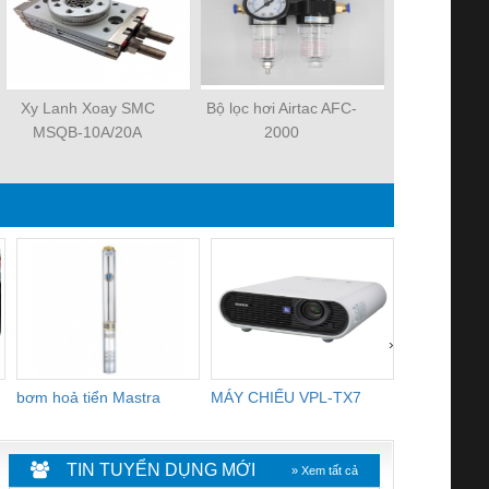
Xy Lanh Xoay SMC
Bộ lọc hơi Airtac AFC-
Xylanh k
MSQB-10A/20A
2000
MHZ2-
›
bơm hoả tiển Mastra
MÁY CHIẾU VPL-TX7
BOM DINH
WHITE
TIN TUYỂN DỤNG MỚI
» Xem tất cả