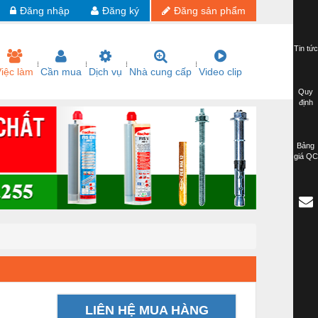
Đăng nhập
Đăng ký
Đăng sản phẩm
Tin tức
iệc làm
Cần mua
Dịch vụ
Nhà cung cấp
Video clip
Quy
định
Bảng
giá QC
LIÊN HỆ MUA HÀNG