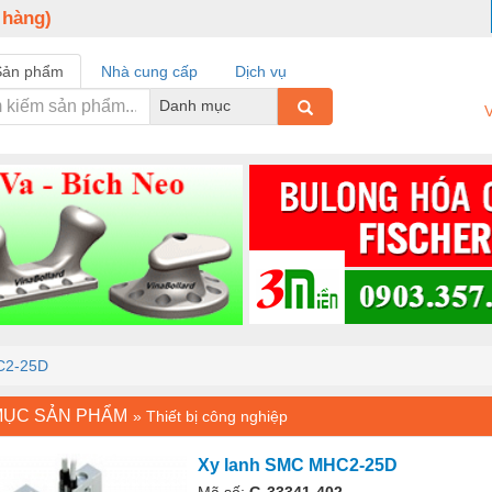
 hàng)
Sản phẩm
Nhà cung cấp
Dịch vụ
Danh mục
V
C2-25D
MỤC SẢN PHẨM
»
Thiết bị công nghiệp
Xy lanh SMC MHC2-25D
Mã số:
G-33341-402