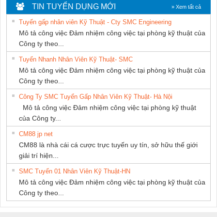
THIÊN ÂN VIỆT
Ba Miền
Nam Quốc Thịnh
TIN TUYỂN DỤNG MỚI
» Xem tất cả
NAM
Tuyển gấp nhân viên Kỹ Thuật - Cty SMC Engineering
Mô tả công việc Đảm nhiệm công việc tại phòng kỹ thuật của
Công ty theo...
Tuyển Nhanh Nhân Viên Kỹ Thuật- SMC
Mô tả công việc Đảm nhiệm công việc tại phòng kỹ thuật của
Công ty theo...
Công Ty SMC Tuyển Gấp Nhân Viên Kỹ Thuật- Hà Nội
Mô tả công việc Đảm nhiệm công việc tại phòng kỹ thuật
của Công ty...
CM88 jp net
CM88 là nhà cái cá cược trực tuyến uy tín, sở hữu thế giới
giải trí hiện...
SMC Tuyển 01 Nhân Viên Kỹ Thuật-HN
Mô tả công việc Đảm nhiệm công việc tại phòng kỹ thuật của
Công ty theo...