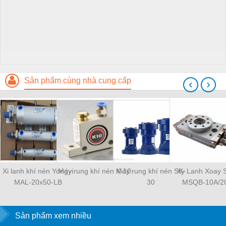
Sản phẩm cùng nhà cung cấp
‹
›
Xi lanh khí nén Yongyi
Máy rung khí nén K-10
Máy rung khí nén SK-
Xy Lanh Xoay
MAL-20x50-LB
30
MSQB-10A/2
Sản phẩm xem nhiều