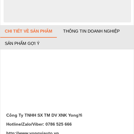
CHI TIẾT VỀ SẢN PHẨM
THÔNG TIN DOANH NGHIỆP
SẢN PHẨM GỢI Ý
Công Ty TNHH SX TM DV XNK YongYi
Hotline/Zalo/Viber: 0786 525 666
http://www.yongyiauto.vn