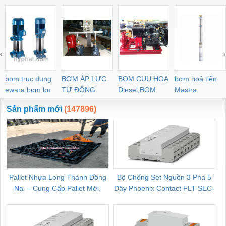
‹
›
bom truc dung
BƠM ÁP LỰC
BOM CUU HOA
bơm hoả tiển
ewara,bom bu
TỰ ĐỘNG
Diesel,BOM
Mastra
ewara
CHUA CHAY
Sản phẩm mới
(147896)
Pallet Nhựa Long Thành Đồng
Bộ Chống Sét Nguồn 3 Pha 5
Nai – Cung Cấp Pallet Mới,
Dây Phoenix Contact FLT-SEC-
C
Pallet Cũ Giá Tốt
P-T1-3S-264/50-FM - 2909589