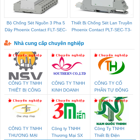
Bộ Chống Sét Nguồn 3 Pha 5
Thiết Bị Chống Sét Lan Truyền
B
Dây Phoenix Contact FLT-SEC-
Phoenix Contact PLT-SEC-T3-
P-T1-3S-440/35-FM - 2908264
230-FM-PT - 2907928
Nhà cung cấp chuyên nghiệp
CÔNG TY TNHH
CÔNG TY TNHH
CÔNG TY CỔ
THIẾT BỊ CÔNG
KINH DOANH
PHẦN TỰ ĐỘNG
NGHIỆP NIHON
DỊCH VỤ XNK
TIẾN HƯNG
SETSUBI VIỆT
PHƯƠNG NAM
NAM
CÔNG TY TNHH
Công ty TNHH
Công Ty TNHH
THƯƠNG MẠI
Thương Mại SX
Thiết Bị Điện